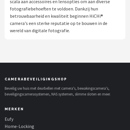
scala aan accessoires en lensopties om aan diverse
POPULAIRE MERKEN
fotografiebehoeften te voldoen. Dankzij hun
betrouwbaarheid en kwaliteit beginnen HiCHi®
Eufy
camera's een sterke reputatie op te bouwen in de
wereld van digitale fotografie.
Home-Locking
Reolink
EZVIZ
Hikvision
CAMERABEVEILIGINGSHOP
Beveilig uw huis met deurbellen met camera's, bewakingscamera's,
TP-Link
beveiligingscamerasystemen, NAS systemen, slimme sloten en meer.
Foscam
MERKEN
Teceye
Eufy
Home-Locking