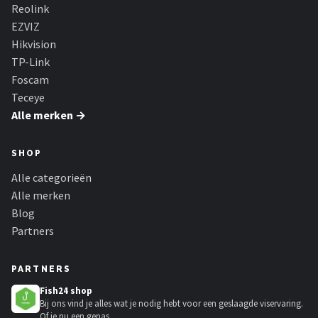
Smartwares
Reolink
EZVIZ
ieGeek
Hikvision
TP-Link
Alle merken →
Foscam
Teceye
Alle merken →
SHOP
Alle categorieën
Alle merken
Blog
Partners
PARTNERS
Fish24 shop
Bij ons vind je alles wat je nodig hebt voor een geslaagde viservaring.
Of je nu een gepas...