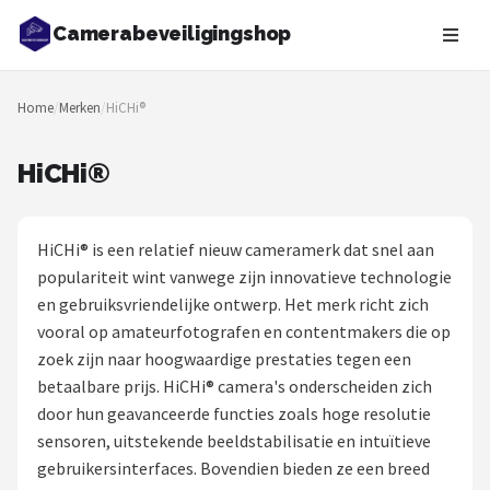
Camerabeveiligingshop
Zoeken
Home
/
Merken
/
HiCHi®
NAVIGATIE
Shop
HiCHi®
Merken
HiCHi® is een relatief nieuw cameramerk dat snel aan
Blog
populariteit wint vanwege zijn innovatieve technologie
en gebruiksvriendelijke ontwerp. Het merk richt zich
Beveiligingscamera's
vooral op amateurfotografen en contentmakers die op
zoek zijn naar hoogwaardige prestaties tegen een
Camera Deurbellen
betaalbare prijs. HiCHi® camera's onderscheiden zich
door hun geavanceerde functies zoals hoge resolutie
NAS
sensoren, uitstekende beeldstabilisatie en intuïtieve
gebruikersinterfaces. Bovendien bieden ze een breed
Shop