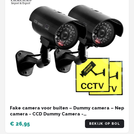
Fake camera voor buiten – Dummy camera – Nep
camera - CCD Dummy Camera -
Beveiligingscamera - Fake Outdoor Nepcamera -
€ 26,95
BEKIJK OP BOL
Nep Security Cam met rood knipperend led
indicator voor binnen en buiten HiCHiCO®