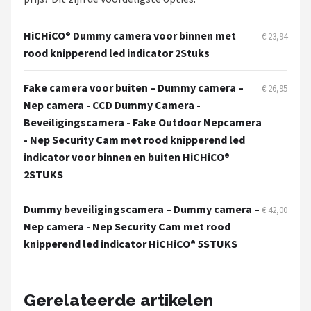
Smartwares
HiCHiCO® Dummy camera voor binnen met
€ 23,94
ieGeek
rood knipperend led indicator 2Stuks
Alle merken →
Fake camera voor buiten – Dummy camera –
€ 26,95
Nep camera - CCD Dummy Camera -
Beveiligingscamera - Fake Outdoor Nepcamera
- Nep Security Cam met rood knipperend led
indicator voor binnen en buiten HiCHiCO®
2STUKS
Dummy beveiligingscamera – Dummy camera –
€ 42,00
Nep camera - Nep Security Cam met rood
knipperend led indicator HiCHiCO® 5STUKS
Gerelateerde artikelen