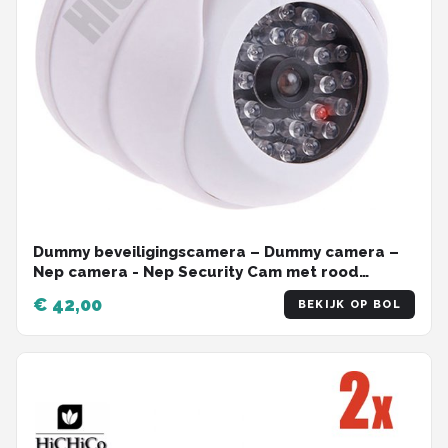
Dummy beveiligingscamera – Dummy camera –
Nep camera - Nep Security Cam met rood
knipperend led indicator HiCHiCO® 5STUKS
€ 42,00
BEKIJK OP BOL