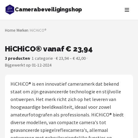
Camerabeveiligingshop
Zoeken
Home
/
Merken
/
HiCHiCO®
NAVIGATIE
Shop
HiCHiCO® vanaf € 23,94
3 producten
· 1 categorie · € 23,94 – € 42,00 ·
Merken
Bijgewerkt op 01-12-2024
Blog
HiCHiCO® is een innovatief cameramerk dat bekend
Beveiligingscamera's
staat om zijn geavanceerde technologie en stijlvolle
ontwerpen. Het merk richt zich op het leveren van
Camera Deurbellen
hoogwaardige beeldkwaliteit, ideaal voor zowel
amateurfotografen als professionals. HiCHiCO® biedt
NAS
diverse modellen, van compacte camera's tot
geavanceerde spiegelreflexcamera's, allemaal
Shop
ontworpen met gebruiksvriendelijke functies en