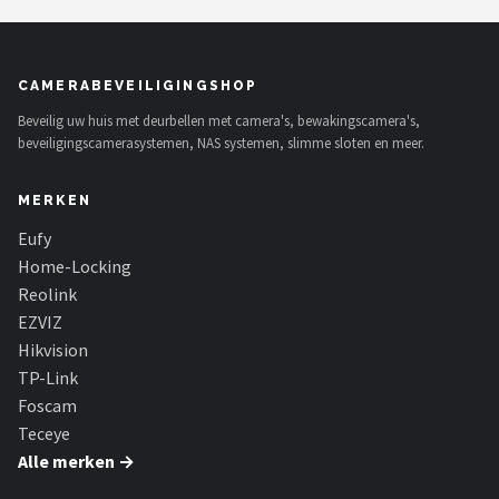
Smartwares
ieGeek
CAMERABEVEILIGINGSHOP
Alle merken →
Beveilig uw huis met deurbellen met camera's, bewakingscamera's,
beveiligingscamerasystemen, NAS systemen, slimme sloten en meer.
MERKEN
Eufy
Home-Locking
Reolink
EZVIZ
Hikvision
TP-Link
Foscam
Teceye
Alle merken →