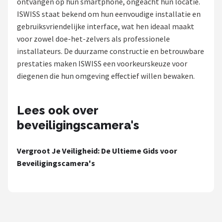
ontvangen op hun smartphone, ongeacht hun locatie.
POPULAIRE MERKEN
ISWISS staat bekend om hun eenvoudige installatie en
gebruiksvriendelijke interface, wat hen ideaal maakt
Eufy
voor zowel doe-het-zelvers als professionele
installateurs. De duurzame constructie en betrouwbare
Home-Locking
prestaties maken ISWISS een voorkeurskeuze voor
diegenen die hun omgeving effectief willen bewaken.
Reolink
EZVIZ
Lees ook over
beveiligingscamera's
Hikvision
Vergroot Je Veiligheid: De Ultieme Gids voor
TP-Link
Beveiligingscamera's
Foscam
Teceye