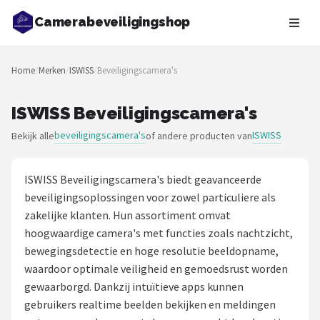
Camerabeveiligingshop
Zoeken
Home
/
Merken
/
ISWISS
/
Beveiligingscamera's
NAVIGATIE
Shop
ISWISS Beveiligingscamera's
beveiligingscamera's
ISWISS
Bekijk alle
of andere producten van
Merken
Blog
ISWISS Beveiligingscamera's biedt geavanceerde
beveiligingsoplossingen voor zowel particuliere als
Beveiligingscamera's
zakelijke klanten. Hun assortiment omvat
hoogwaardige camera's met functies zoals nachtzicht,
Camera Deurbellen
bewegingsdetectie en hoge resolutie beeldopname,
waardoor optimale veiligheid en gemoedsrust worden
NAS
gewaarborgd. Dankzij intuïtieve apps kunnen
gebruikers realtime beelden bekijken en meldingen
Shop