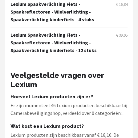
Smartwares
Lexium Spaakverlichting Fiets -
€ 16,84
Spaakreflectoren - Wielverlichting -
ieGeek
Spaakverlichting kinderfiets - 4 stuks
Alle merken →
Lexium Spaakverlichting Fiets -
€ 39,95
Spaakreflectoren - Wielverlichting -
Spaakverlichting kinderfiets - 12 stuks
Veelgestelde vragen over
Lexium
Hoeveel Lexium producten zijn er?
Er zijn momenteel 46 Lexium producten beschikbaar bij
Camerabeveiligingshop, verdeeld over 0 categorieën: .
Wat kost een Lexium product?
Lexium producten zijn beschikbaar vanaf € 16,10. De