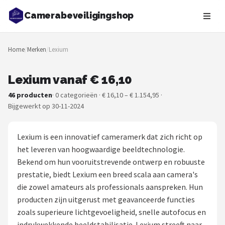
Camerabeveiligingshop
Zoeken
Home
/
Merken
/
Lexium
NAVIGATIE
Shop
Lexium vanaf € 16,10
46 producten
· 0 categorieën · € 16,10 – € 1.154,95 ·
Merken
Bijgewerkt op 30-11-2024
Blog
Lexium is een innovatief cameramerk dat zich richt op
Beveiligingscamera's
het leveren van hoogwaardige beeldtechnologie.
Bekend om hun vooruitstrevende ontwerp en robuuste
Camera Deurbellen
prestatie, biedt Lexium een breed scala aan camera's
die zowel amateurs als professionals aanspreken. Hun
NAS
producten zijn uitgerust met geavanceerde functies
zoals superieure lichtgevoeligheid, snelle autofocus en
Shop
indrukwekkende beeldstabilisatie. Lexium streeft naar