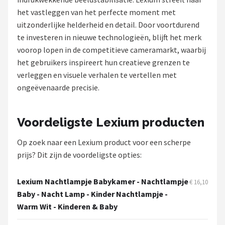
het vastleggen van het perfecte moment met
POPULAIRE MERKEN
uitzonderlijke helderheid en detail. Door voortdurend
Eufy
te investeren in nieuwe technologieën, blijft het merk
voorop lopen in de competitieve cameramarkt, waarbij
Home-Locking
het gebruikers inspireert hun creatieve grenzen te
verleggen en visuele verhalen te vertellen met
Reolink
ongeëvenaarde precisie.
EZVIZ
Voordeligste Lexium producten
Hikvision
Op zoek naar een Lexium product voor een scherpe
prijs? Dit zijn de voordeligste opties:
TP-Link
Foscam
Lexium Nachtlampje Babykamer - Nachtlampje
€ 16,10
Baby - Nacht Lamp - Kinder Nachtlampje -
Teceye
Warm Wit - Kinderen & Baby