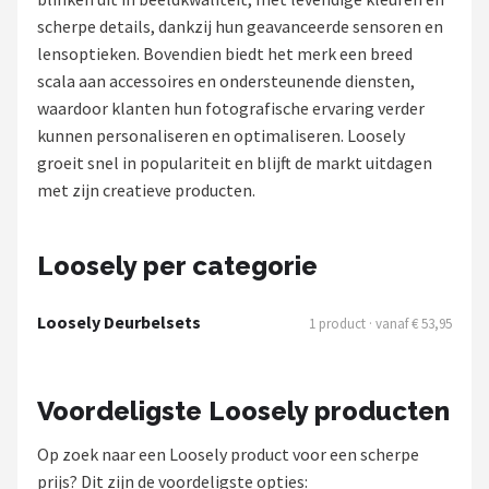
scherpe details, dankzij hun geavanceerde sensoren en
POPULAIRE MERKEN
lensoptieken. Bovendien biedt het merk een breed
Eufy
scala aan accessoires en ondersteunende diensten,
waardoor klanten hun fotografische ervaring verder
Home-Locking
kunnen personaliseren en optimaliseren. Loosely
groeit snel in populariteit en blijft de markt uitdagen
Reolink
met zijn creatieve producten.
EZVIZ
Loosely per categorie
Hikvision
Loosely Deurbelsets
1 product · vanaf € 53,95
TP-Link
Foscam
Voordeligste Loosely producten
Teceye
Op zoek naar een Loosely product voor een scherpe
prijs? Dit zijn de voordeligste opties: