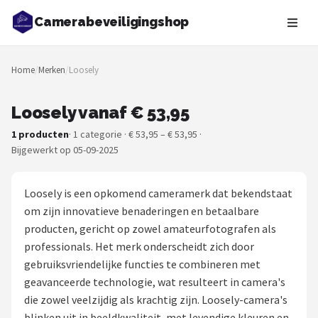
Camerabeveiligingshop
Zoeken
Home
/
Merken
/
Loosely
NAVIGATIE
Shop
Loosely vanaf € 53,95
1 producten
· 1 categorie · € 53,95 – € 53,95 ·
Merken
Bijgewerkt op 05-09-2025
Blog
Loosely is een opkomend cameramerk dat bekendstaat
Beveiligingscamera's
om zijn innovatieve benaderingen en betaalbare
producten, gericht op zowel amateurfotografen als
Camera Deurbellen
professionals. Het merk onderscheidt zich door
gebruiksvriendelijke functies te combineren met
NAS
geavanceerde technologie, wat resulteert in camera's
die zowel veelzijdig als krachtig zijn. Loosely-camera's
Shop
blinken uit in beeldkwaliteit, met levendige kleuren en