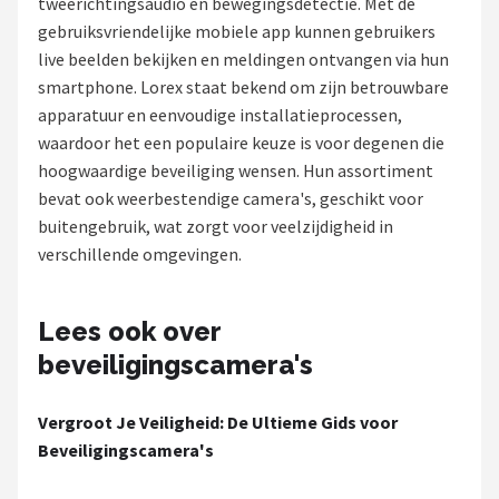
tweerichtingsaudio en bewegingsdetectie. Met de
POPULAIRE MERKEN
gebruiksvriendelijke mobiele app kunnen gebruikers
live beelden bekijken en meldingen ontvangen via hun
Eufy
smartphone. Lorex staat bekend om zijn betrouwbare
apparatuur en eenvoudige installatieprocessen,
Home-Locking
waardoor het een populaire keuze is voor degenen die
hoogwaardige beveiliging wensen. Hun assortiment
Reolink
bevat ook weerbestendige camera's, geschikt voor
buitengebruik, wat zorgt voor veelzijdigheid in
EZVIZ
verschillende omgevingen.
Hikvision
Lees ook over
TP-Link
beveiligingscamera's
Foscam
Vergroot Je Veiligheid: De Ultieme Gids voor
Beveiligingscamera's
Teceye