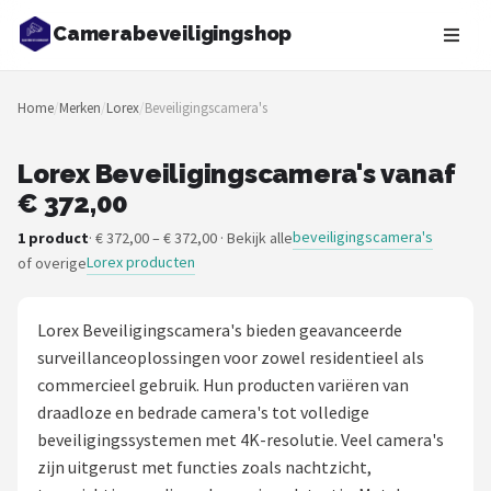
Camerabeveiligingshop
Zoeken
Home
/
Merken
/
Lorex
/
Beveiligingscamera's
NAVIGATIE
Shop
Lorex Beveiligingscamera's vanaf
€ 372,00
Merken
beveiligingscamera's
1 product
· € 372,00 – € 372,00 · Bekijk alle
Lorex producten
of overige
Blog
Beveiligingscamera's
Lorex Beveiligingscamera's bieden geavanceerde
surveillanceoplossingen voor zowel residentieel als
Camera Deurbellen
commercieel gebruik. Hun producten variëren van
draadloze en bedrade camera's tot volledige
NAS
beveiligingssystemen met 4K-resolutie. Veel camera's
zijn uitgerust met functies zoals nachtzicht,
Shop