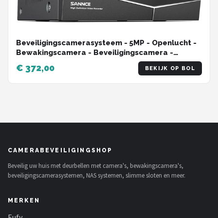
Beveiligingscamerasysteem - 5MP - Openlucht -
Bewakingscamera - Beveiligingscamera -
Beveiligingscamerasysteem - 8 stuk - NTSC,PAL -
€ 372,00
BEKIJK OP BOL
Zwart
CAMERABEVEILIGINGSHOP
Beveilig uw huis met deurbellen met camera's, bewakingscamera's,
beveiligingscamerasystemen, NAS systemen, slimme sloten en meer.
MERKEN
Eufy