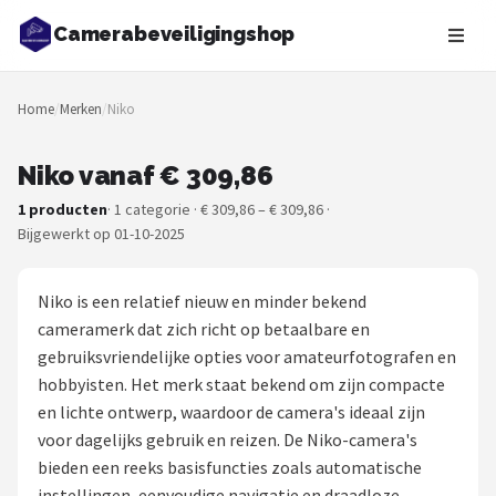
Camerabeveiligingshop
Zoeken
Home
/
Merken
/
Niko
NAVIGATIE
Shop
Niko vanaf € 309,86
1 producten
· 1 categorie · € 309,86 – € 309,86 ·
Merken
Bijgewerkt op 01-10-2025
Blog
Niko is een relatief nieuw en minder bekend
Beveiligingscamera's
cameramerk dat zich richt op betaalbare en
gebruiksvriendelijke opties voor amateurfotografen en
Camera Deurbellen
hobbyisten. Het merk staat bekend om zijn compacte
en lichte ontwerp, waardoor de camera's ideaal zijn
NAS
voor dagelijks gebruik en reizen. De Niko-camera's
bieden een reeks basisfuncties zoals automatische
Shop
instellingen, eenvoudige navigatie en draadloze