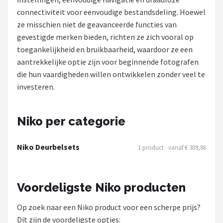
connectiviteit voor eenvoudige bestandsdeling. Hoewel
POPULAIRE MERKEN
ze misschien niet de geavanceerde functies van
Eufy
gevestigde merken bieden, richten ze zich vooral op
toegankelijkheid en bruikbaarheid, waardoor ze een
Home-Locking
aantrekkelijke optie zijn voor beginnende fotografen
die hun vaardigheden willen ontwikkelen zonder veel te
Reolink
investeren.
EZVIZ
Niko per categorie
Hikvision
Niko Deurbelsets
1 product · vanaf € 309,86
TP-Link
Foscam
Voordeligste Niko producten
Teceye
Op zoek naar een Niko product voor een scherpe prijs?
Dit zijn de voordeligste opties: