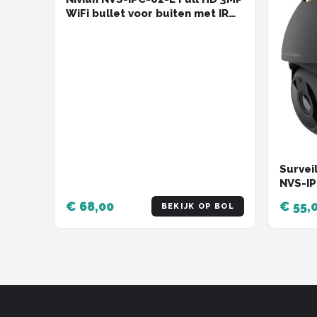
WiFi bullet voor buiten met IR
nachtzicht, wit licht, microSD en
2-weg audio op Tuya app -
Beveiligingscamera IP camera
bewakingscamera
camerabewaking
veiligheidscamera beveiliging
netwerk camera webcam
Survei
NVS-I
€ 68,00
€ 55,
BEKIJK OP BOL