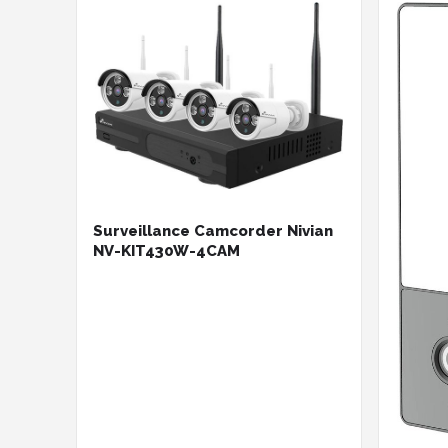
Surveillance Camcorder Nivian
NV-KIT430W-4CAM