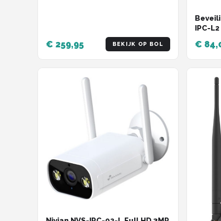
Beveil
IPC-L2
€ 259,95
€ 84,
BEKIJK OP BOL
Nivian NVS-IPC-02-L Full HD 3MP