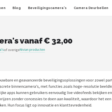
ken
Blog
Beveiligingscamera's
Camera Deurbellen
ra's vanaf € 32,00
a's
Nivian producten
of overige
ouwbare en geavanceerde beveiligingsoplossingen voor zowel part
screte binnencamera's, met functies zoals hoge-resolutie beeldk
elijke apps kunnen gebruikers eenvoudig live videofeeds bekijke
prijzen zonder concessies te doen aan kwaliteit, waardoor het ee
ken. Hun focus ligt op innovatie en klanttevredenheid.