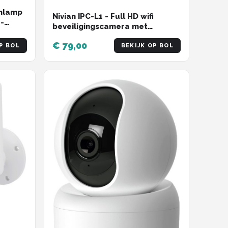
enlamp
Nivian IPC-L1 - Full HD wifi
-
beveiligingscamera met
buitenlamp - Full color
oSD
€ 79,00
nachtzicht - Twee-weg audio -
P BOL
BEKIJK OP BOL
Smart Home compatibel
Camera
werk