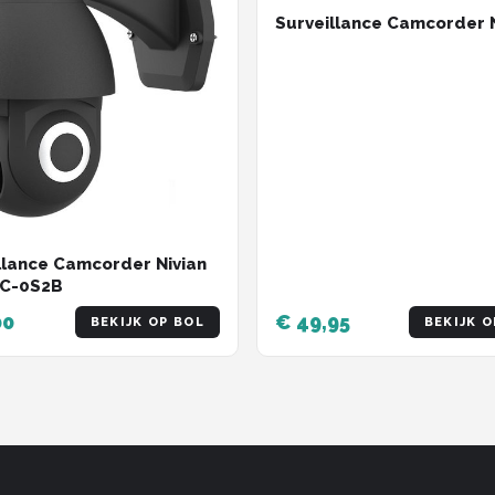
Surveillance Camcorder N
llance Camcorder Nivian
PC-0S2B
00
€ 49,95
BEKIJK OP BOL
BEKIJK O