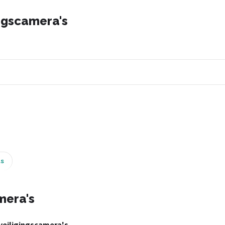
ingscamera's
ts
mera's
eveiligingscamera's