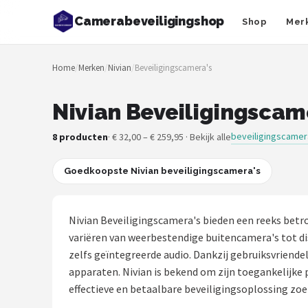
Camerabeveiligingshop
Shop
Mer
Zoeken
Home
/
Merken
/
Nivian
/
Beveiligingscamera's
NAVIGATIE
Shop
Nivian Beveiligingscame
Merken
beveiligingscamer
8 producten
· € 32,00 – € 259,95 · Bekijk alle
Blog
Goedkoopste Nivian beveiligingscamera's
Beveiligingscamera's
Nivian Beveiligingscamera's bieden een reeks betr
Camera Deurbellen
variëren van weerbestendige buitencamera's tot di
zelfs geïntegreerde audio. Dankzij gebruiksvriend
NAS
apparaten. Nivian is bekend om zijn toegankelijke 
effectieve en betaalbare beveiligingsoplossing zoe
Shop