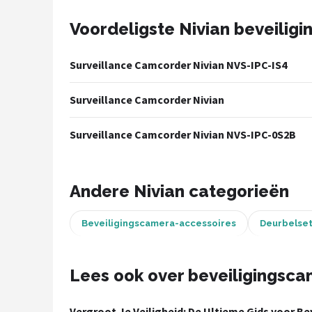
POPULAIRE MERKEN
Voordeligste Nivian beveilig
Eufy
Surveillance Camcorder Nivian NVS-IPC-IS4
Home-Locking
Surveillance Camcorder Nivian
Reolink
Surveillance Camcorder Nivian NVS-IPC-0S2B
EZVIZ
Hikvision
Andere Nivian categorieën
TP-Link
Beveiligingscamera-accessoires
Deurbelse
Foscam
Lees ook over beveiligingsca
Teceye
Vergroot Je Veiligheid: De Ultieme Gids voor B