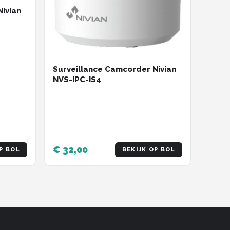
ivian
Surveillance Camcorder Nivian
NVS-IPC-IS4
€ 32,00
P BOL
BEKIJK OP BOL