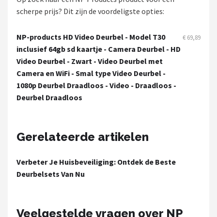
Smartwares
scherpe prijs? Dit zijn de voordeligste opties:
ieGeek
NP-products HD Video Deurbel - Model T30
€ 69,89
inclusief 64gb sd kaartje - Camera Deurbel - HD
Alle merken →
Video Deurbel - Zwart - Video Deurbel met
Camera en WiFi - Smal type Video Deurbel -
1080p Deurbel Draadloos - Video - Draadloos -
Deurbel Draadloos
Gerelateerde artikelen
Verbeter Je Huisbeveiliging: Ontdek de Beste
Deurbelsets Van Nu
Veelgestelde vragen over NP