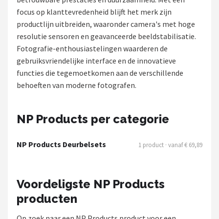
focus op klanttevredenheid blijft het merk zijn
POPULAIRE MERKEN
productlijn uitbreiden, waaronder camera's met hoge
Eufy
resolutie sensoren en geavanceerde beeldstabilisatie.
Fotografie-enthousiastelingen waarderen de
Home-Locking
gebruiksvriendelijke interface en de innovatieve
functies die tegemoetkomen aan de verschillende
Reolink
behoeften van moderne fotografen.
EZVIZ
NP Products per categorie
Hikvision
NP Products Deurbelsets
1 product · vanaf € 69,89
TP-Link
Foscam
Voordeligste NP Products
producten
Teceye
Op zoek naar een NP Products product voor een