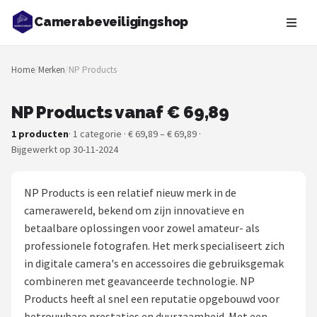
Camerabeveiligingshop
Zoeken
Home
/
Merken
/
NP Products
NAVIGATIE
Shop
NP Products vanaf € 69,89
1 producten
· 1 categorie · € 69,89 – € 69,89 ·
Merken
Bijgewerkt op 30-11-2024
Blog
NP Products is een relatief nieuw merk in de
Beveiligingscamera's
camerawereld, bekend om zijn innovatieve en
betaalbare oplossingen voor zowel amateur- als
Camera Deurbellen
professionele fotografen. Het merk specialiseert zich
in digitale camera's en accessoires die gebruiksgemak
NAS
combineren met geavanceerde technologie. NP
Products heeft al snel een reputatie opgebouwd voor
Shop
betrouwbare prestaties en duurzaamheid. Met een