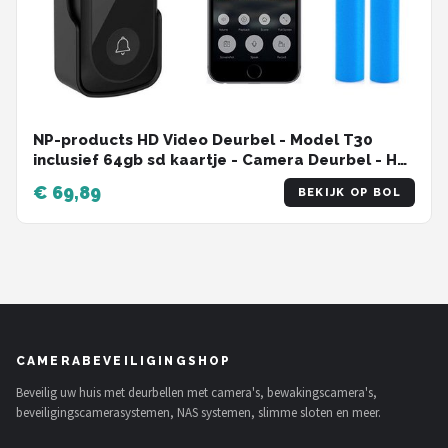
NP-products HD Video Deurbel - Model T30
inclusief 64gb sd kaartje - Camera Deurbel - HD
Video Deurbel - Zwart - Video Deurbel met
€ 69,89
BEKIJK OP BOL
Camera en WiFi - Smal type Video Deurbel -
1080p Deurbel Draadloos - Video - Draadloos -
Deurbel Draadloos
CAMERABEVEILIGINGSHOP
Beveilig uw huis met deurbellen met camera's, bewakingscamera's,
beveiligingscamerasystemen, NAS systemen, slimme sloten en meer.