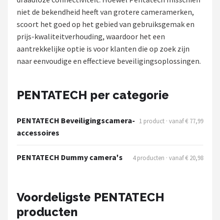
niet de bekendheid heeft van grotere cameramerken,
POPULAIRE MERKEN
scoort het goed op het gebied van gebruiksgemak en
Eufy
prijs-kwaliteitverhouding, waardoor het een
aantrekkelijke optie is voor klanten die op zoek zijn
Home-Locking
naar eenvoudige en effectieve beveiligingsoplossingen.
Reolink
PENTATECH per categorie
EZVIZ
PENTATECH Beveiligingscamera-
1 product · vanaf € 77,99
Hikvision
accessoires
TP-Link
PENTATECH Dummy camera's
4 producten · vanaf € 20,98
Foscam
Voordeligste PENTATECH
Teceye
producten