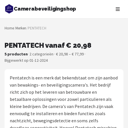
Camerabeveiligingshop
Zoeken
Home
/
Merken
/
PENTATECH
NAVIGATIE
Shop
PENTATECH vanaf € 20,98
5 producten
· 2 categorieën · € 20,98 – € 77,99 ·
Merken
Bijgewerkt op 01-12-2024
Blog
Pentatech is een merk dat bekendstaat om zijn aanbod
Beveiligingscamera's
van bewakings- en beveiligingscamera's. Het bedrijf
richt zich op het leveren van betrouwbare en
Camera Deurbellen
betaalbare oplossingen voor zowel particulieren als
kleine bedrijven. De camera's van Pentatech zijn vaak
NAS
eenvoudig te installeren en bieden functies zoals
nachtzicht, bewegingsdetectie en soms zelfs
Shop
draadloze connectiviteit. Hoewel Pentatech misschien