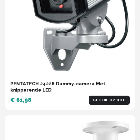
PENTATECH 24226 Dummy-camera Met
knipperende LED
€ 61,98
BEKIJK OP BOL