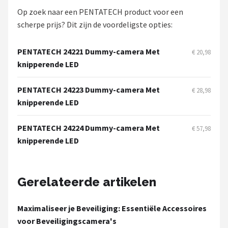
Smartwares
Op zoek naar een PENTATECH product voor een
scherpe prijs? Dit zijn de voordeligste opties:
ieGeek
PENTATECH 24221 Dummy-camera Met
€ 20,98
Alle merken →
knipperende LED
PENTATECH 24223 Dummy-camera Met
€ 28,98
knipperende LED
PENTATECH 24224 Dummy-camera Met
€ 57,98
knipperende LED
Gerelateerde artikelen
Maximaliseer je Beveiliging: Essentiële Accessoires
voor Beveiligingscamera's