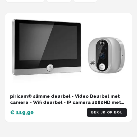
piricam® slimme deurbel - Video Deurbel met
camera - Wifi deurbel - IP camera 1080HD met
4.3inch scherm - werkt met Alexa en Google
€ 119,90
BEKIJK OP BOL
Home - grijs/zwart