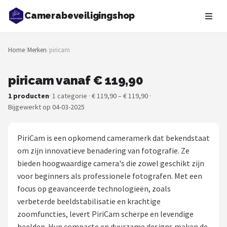
Camerabeveiligingshop
Zoeken
Home
/
Merken
/
piricam
NAVIGATIE
Shop
piricam vanaf € 119,90
1 producten
· 1 categorie · € 119,90 – € 119,90 ·
Merken
Bijgewerkt op 04-03-2025
Blog
PiriCam is een opkomend cameramerk dat bekendstaat
Beveiligingscamera's
om zijn innovatieve benadering van fotografie. Ze
bieden hoogwaardige camera's die zowel geschikt zijn
Camera Deurbellen
voor beginners als professionele fotografen. Met een
focus op geavanceerde technologieën, zoals
NAS
verbeterde beeldstabilisatie en krachtige
zoomfuncties, levert PiriCam scherpe en levendige
Shop
beelden. Hun compacte en duurzame designs maken de