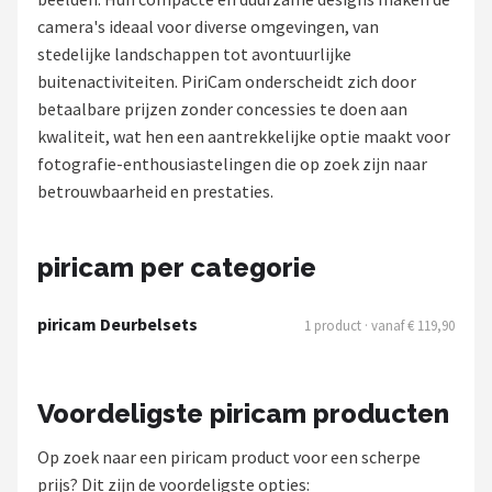
camera's ideaal voor diverse omgevingen, van
POPULAIRE MERKEN
stedelijke landschappen tot avontuurlijke
Eufy
buitenactiviteiten. PiriCam onderscheidt zich door
betaalbare prijzen zonder concessies te doen aan
Home-Locking
kwaliteit, wat hen een aantrekkelijke optie maakt voor
fotografie-enthousiastelingen die op zoek zijn naar
Reolink
betrouwbaarheid en prestaties.
EZVIZ
piricam per categorie
Hikvision
piricam Deurbelsets
1 product · vanaf € 119,90
TP-Link
Foscam
Voordeligste piricam producten
Teceye
Op zoek naar een piricam product voor een scherpe
prijs? Dit zijn de voordeligste opties: