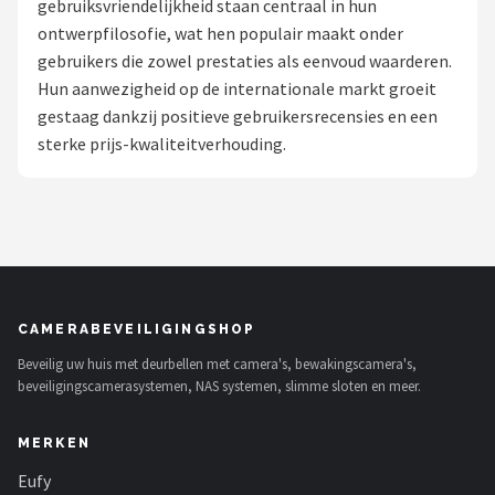
gebruiksvriendelijkheid staan centraal in hun
POPULAIRE MERKEN
ontwerpfilosofie, wat hen populair maakt onder
gebruikers die zowel prestaties als eenvoud waarderen.
Eufy
Hun aanwezigheid op de internationale markt groeit
gestaag dankzij positieve gebruikersrecensies en een
Home-Locking
sterke prijs-kwaliteitverhouding.
Reolink
EZVIZ
Hikvision
CAMERABEVEILIGINGSHOP
TP-Link
Beveilig uw huis met deurbellen met camera's, bewakingscamera's,
beveiligingscamerasystemen, NAS systemen, slimme sloten en meer.
Foscam
MERKEN
Teceye
Eufy