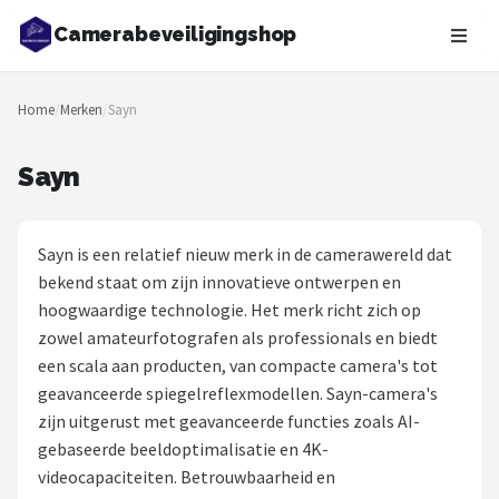
Camerabeveiligingshop
Zoeken
Home
/
Merken
/
Sayn
NAVIGATIE
Shop
Sayn
Merken
Sayn is een relatief nieuw merk in de camerawereld dat
Blog
bekend staat om zijn innovatieve ontwerpen en
hoogwaardige technologie. Het merk richt zich op
Beveiligingscamera's
zowel amateurfotografen als professionals en biedt
een scala aan producten, van compacte camera's tot
Camera Deurbellen
geavanceerde spiegelreflexmodellen. Sayn-camera's
zijn uitgerust met geavanceerde functies zoals AI-
NAS
gebaseerde beeldoptimalisatie en 4K-
videocapaciteiten. Betrouwbaarheid en
Shop