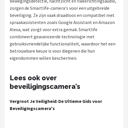
bewegingsdetectie, nachtzicht en tweerichtingsaudio,
POPULAIRE MERKEN
zorgen de Smartlife-camera's voor een uitgebreide
beveiliging. Ze zijn vaak draadloos en compatibel met
Eufy
spraakassistenten zoals Google Assistant en Amazon
Alexa, wat zorgt voor extra gemak. Smartlife
Home-Locking
combineert geavanceerde technologie met
gebruiksvriendelijke functionaliteit, waardoor het een
Reolink
betrouwbare keuze is voor diegenen die hun
eigendommen willen beschermen.
EZVIZ
Hikvision
Lees ook over
beveiligingscamera's
TP-Link
Vergroot Je Veiligheid: De Ultieme Gids voor
Foscam
Beveiligingscamera's
Teceye