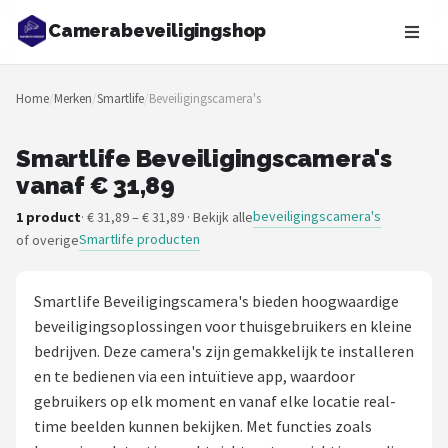
Camerabeveiligingshop
Zoeken
Home
/
Merken
/
Smartlife
/
Beveiligingscamera's
NAVIGATIE
Shop
Smartlife Beveiligingscamera's
vanaf € 31,89
Merken
beveiligingscamera's
1 product
· € 31,89 – € 31,89 · Bekijk alle
Smartlife producten
of overige
Blog
Beveiligingscamera's
Smartlife Beveiligingscamera's bieden hoogwaardige
beveiligingsoplossingen voor thuisgebruikers en kleine
Camera Deurbellen
bedrijven. Deze camera's zijn gemakkelijk te installeren
en te bedienen via een intuïtieve app, waardoor
NAS
gebruikers op elk moment en vanaf elke locatie real-
time beelden kunnen bekijken. Met functies zoals
Shop