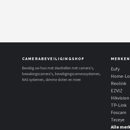
POPULAIRE MERKEN
Eufy
Home-Locking
Reolink
CAMERABEVEILIGINGSHOP
MERKEN
EZVIZ
Beveilig uw huis met deurbellen met camera's,
Eufy
bewakingscamera's, beveiligingscamerasystemen,
Hikvision
Home-Lo
NAS systemen, slimme sloten en meer.
Reolink
TP-Link
EZVIZ
Hikvision
Foscam
TP-Link
Foscam
Teceye
Teceye
Alle mer