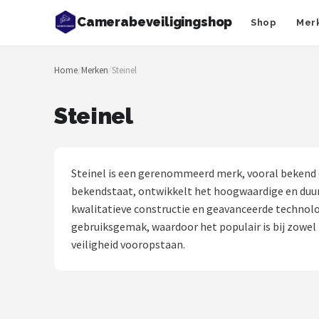
Camerabeveiligingshop
Shop
Mer
Zoeken
Home
/
Merken
/
Steinel
NAVIGATIE
Shop
Steinel
Merken
Blog
Steinel is een gerenommeerd merk, vooral bekend o
bekendstaat, ontwikkelt het hoogwaardige en duurz
Beveiligingscamera's
kwalitatieve constructie en geavanceerde technolog
gebruiksgemak, waardoor het populair is bij zowel 
Camera Deurbellen
veiligheid vooropstaan.
NAS
Shop