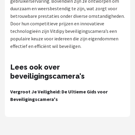
gebruikerservaring. Bovendien zijn ze ontworpen om
POPULAIRE MERKEN
duurzaam en weersbestendig te zijn, wat zorgt voor
betrouwbare prestaties onder diverse omstandigheden.
Eufy
Door hun competitieve prijzen en innovatieve
technologieën zijn Vitdipy beveiligingscamera’s een
Home-Locking
populaire keuze voor iedereen die zijn eigendommen
effectief en efficiënt wil beveiligen.
Reolink
EZVIZ
Lees ook over
beveiligingscamera's
Hikvision
Vergroot Je Veiligheid: De Ultieme Gids voor
TP-Link
Beveiligingscamera's
Foscam
Teceye