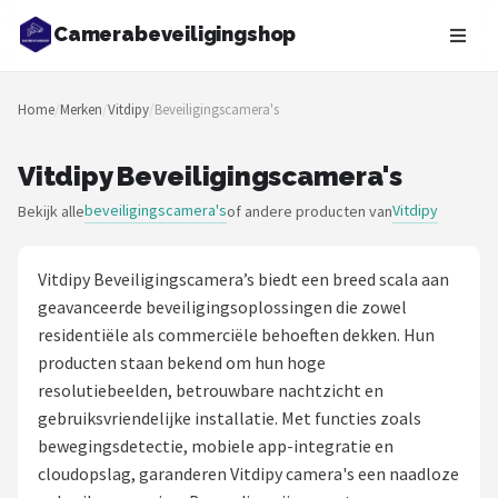
Camerabeveiligingshop
Zoeken
Home
/
Merken
/
Vitdipy
/
Beveiligingscamera's
NAVIGATIE
Shop
Vitdipy Beveiligingscamera's
beveiligingscamera's
Vitdipy
Bekijk alle
of andere producten van
Merken
Blog
Vitdipy Beveiligingscamera’s biedt een breed scala aan
geavanceerde beveiligingsoplossingen die zowel
Beveiligingscamera's
residentiële als commerciële behoeften dekken. Hun
producten staan bekend om hun hoge
Camera Deurbellen
resolutiebeelden, betrouwbare nachtzicht en
gebruiksvriendelijke installatie. Met functies zoals
NAS
bewegingsdetectie, mobiele app-integratie en
cloudopslag, garanderen Vitdipy camera's een naadloze
Shop