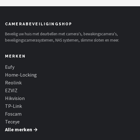
Smartwares
ieGeek
CAMERABEVEILIGINGSHOP
Alle merken →
Beveilig uw huis met deurbellen met camera's, bewakingscamera's,
beveiligingscamerasystemen, NAS systemen, slimme sloten en meer.
MERKEN
Eufy
Home-Locking
Reolink
EZVIZ
Hikvision
TP-Link
Foscam
Teceye
Alle merken →