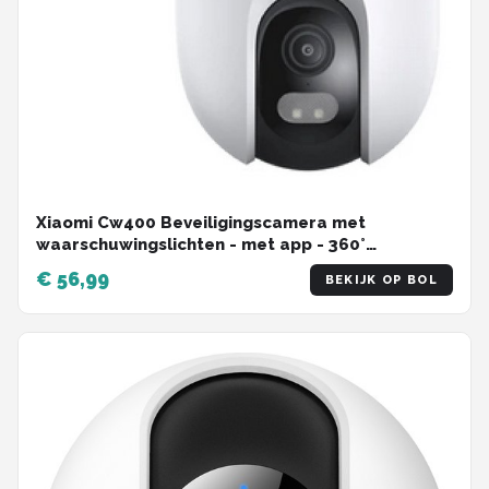
Xiaomi Cw400 Beveiligingscamera met
waarschuwingslichten - met app - 360°
horizontaal draaifunctie
€ 56,99
BEKIJK OP BOL