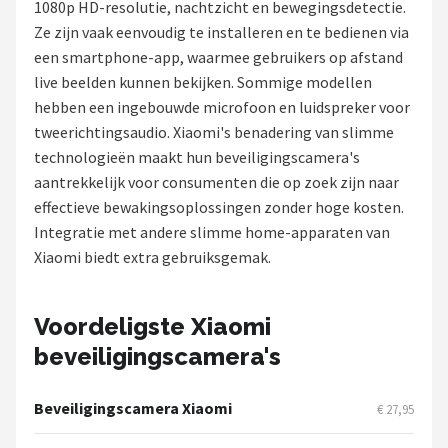
1080p HD-resolutie, nachtzicht en bewegingsdetectie.
POPULAIRE MERKEN
Ze zijn vaak eenvoudig te installeren en te bedienen via
een smartphone-app, waarmee gebruikers op afstand
Eufy
live beelden kunnen bekijken. Sommige modellen
hebben een ingebouwde microfoon en luidspreker voor
Home-Locking
tweerichtingsaudio. Xiaomi's benadering van slimme
technologieën maakt hun beveiligingscamera's
Reolink
aantrekkelijk voor consumenten die op zoek zijn naar
effectieve bewakingsoplossingen zonder hoge kosten.
EZVIZ
Integratie met andere slimme home-apparaten van
Xiaomi biedt extra gebruiksgemak.
Hikvision
TP-Link
Voordeligste Xiaomi
beveiligingscamera's
Foscam
Teceye
Beveiligingscamera Xiaomi
€ 27,95