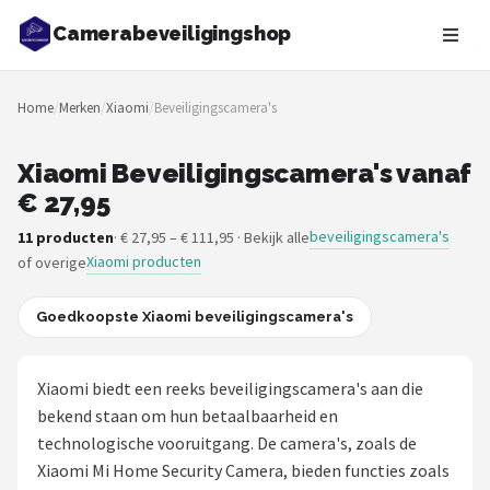
Camerabeveiligingshop
Zoeken
Home
/
Merken
/
Xiaomi
/
Beveiligingscamera's
NAVIGATIE
Shop
Xiaomi Beveiligingscamera's vanaf
€ 27,95
Merken
beveiligingscamera's
11 producten
· € 27,95 – € 111,95 · Bekijk alle
Xiaomi producten
of overige
Blog
Beveiligingscamera's
Goedkoopste Xiaomi beveiligingscamera's
Camera Deurbellen
Xiaomi biedt een reeks beveiligingscamera's aan die
bekend staan om hun betaalbaarheid en
NAS
technologische vooruitgang. De camera's, zoals de
Xiaomi Mi Home Security Camera, bieden functies zoals
Shop