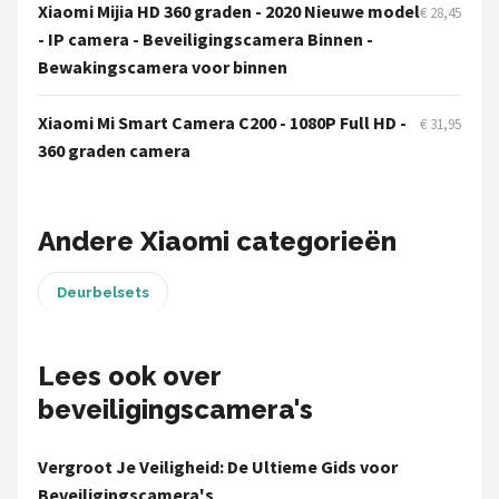
Smartwares
Xiaomi Mijia HD 360 graden - 2020 Nieuwe model
€ 28,45
- IP camera - Beveiligingscamera Binnen -
ieGeek
Bewakingscamera voor binnen
Alle merken →
Xiaomi Mi Smart Camera C200 - 1080P Full HD -
€ 31,95
360 graden camera
Andere Xiaomi categorieën
Deurbelsets
Lees ook over
beveiligingscamera's
Vergroot Je Veiligheid: De Ultieme Gids voor
Beveiligingscamera's