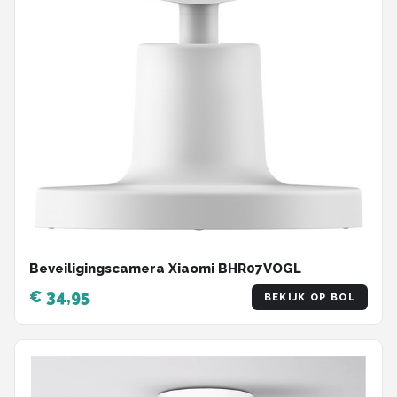
Beveiligingscamera Xiaomi BHR07VOGL
€ 34,95
BEKIJK OP BOL