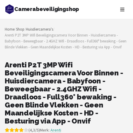
Camerabeveiligingshop
Zoeken
Home
/
Shop
/
Huisdiercamera's
/
NAVIGATIE
Arenti P2T 3MP Wifi Beveiligingscamera Voor Binnen - Huisdiercamera -
Babyfoon - Beweegbaar - 2.4GHZ Wifi - Draadloos - Full360° bewaking - Geen
Shop
Blinde Vlekken - Geen Maandelijkse Kosten - HD - Besturing via App - Onvif
Merken
Arenti P2T 3MP Wifi
Beveiligingscamera Voor Binnen -
Blog
Huisdiercamera - Babyfoon -
Beveiligingscamera's
Beweegbaar - 2.4GHZ Wifi -
Draadloos - Full360° bewaking -
Camera Deurbellen
Geen Blinde Vlekken - Geen
Maandelijkse Kosten - HD -
NAS
Besturing via App - Onvif
Shop
(4,3/5)
Merk:
Arenti