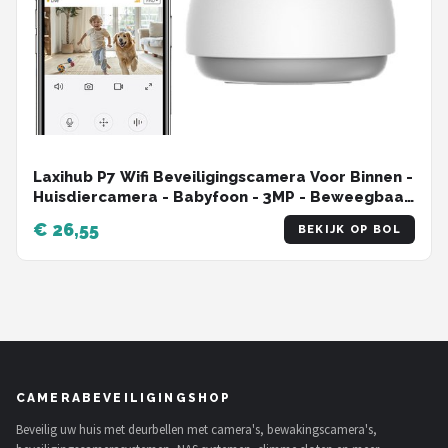
Laxihub P7 Wifi Beveiligingscamera Voor Binnen -
Huisdiercamera - Babyfoon - 3MP - Beweegbaar
- Dual-Band Wifi - Draadloos - Full360° bewaking
€ 26,55
BEKIJK OP BOL
- Geen Blinde Vlekken - Geen Maandelijkse
Kosten - HD - Besturing via App - Onvif
CAMERABEVEILIGINGSHOP
Beveilig uw huis met deurbellen met camera's, bewakingscamera's,