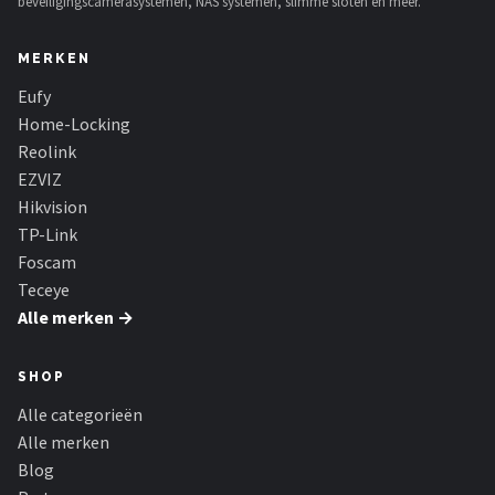
beveiligingscamerasystemen, NAS systemen, slimme sloten en meer.
MERKEN
Eufy
Home-Locking
Reolink
EZVIZ
Hikvision
TP-Link
Foscam
Teceye
Alle merken →
SHOP
Alle categorieën
Alle merken
Blog