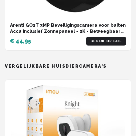
Arenti GO2T 3MP Beveiligingscamera voor buiten
Accu inclusief Zonnepaneel - 2K - Beweegbaar
360 graden - Batterijgevoed -
€ 44,95
BEKIJK OP BOL
Bewegingsdetectie - Spotlight - Pan Tilt Functie
- Batterij
VERGELIJKBARE HUISDIERCAMERA'S