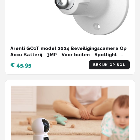
Arenti GO1T model 2024 Beveiligingscamera Op
Accu Batterij - 3MP - Voor buiten - Spotlight -
Draadloos - Besturing via App - Oplaadbaar -
€ 45,95
BEKIJK OP BOL
Werkt Op Batterij - Bewegingsdetectie