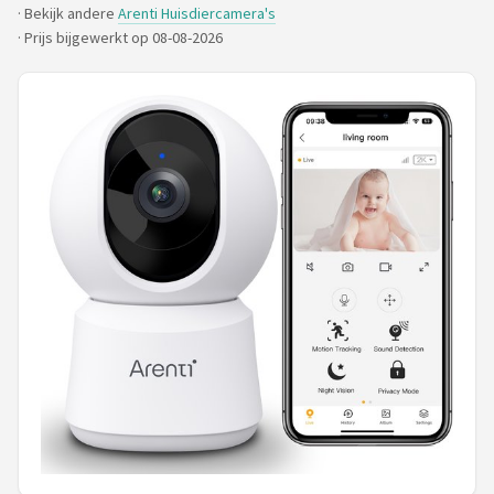
· Bekijk andere
Arenti Huisdiercamera's
POPULAIRE MERKEN
·
Prijs bijgewerkt op 08-08-2026
Eufy
Home-Locking
Reolink
EZVIZ
Hikvision
TP-Link
Foscam
Teceye