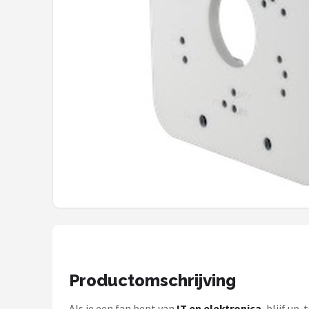
POPULAIRE MERKEN
Eufy
Home-Locking
Reolink
EZVIZ
Hikvision
TP-Link
Foscam
Productomschrijving
Teceye
Als je een fan bent van
IT en elektronica
, blijf up