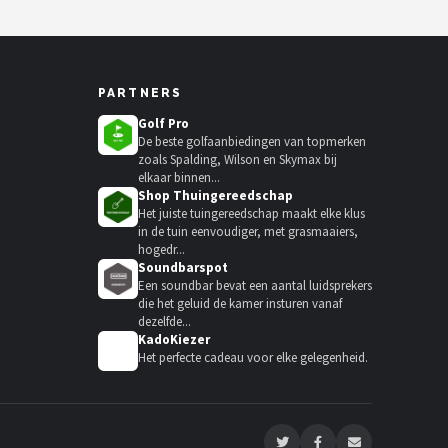
PARTNERS
Golf Pro
De beste golfaanbiedingen van topmerken
zoals Spalding, Wilson en Skymax bij
elkaar binnen...
Shop Thuingereedschap
Het juiste tuingereedschap maakt elke klus
in de tuin eenvoudiger, met grasmaaiers,
hogedr...
Soundbarspot
Een soundbar bevat een aantal luidsprekers
die het geluid de kamer insturen vanaf
dezelfde...
KadoKiezer
🎁
Het perfecte cadeau voor elke gelegenheid.