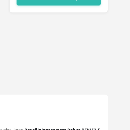
ls niet, koop
Beveiligingscamera Dahua PFA152-E