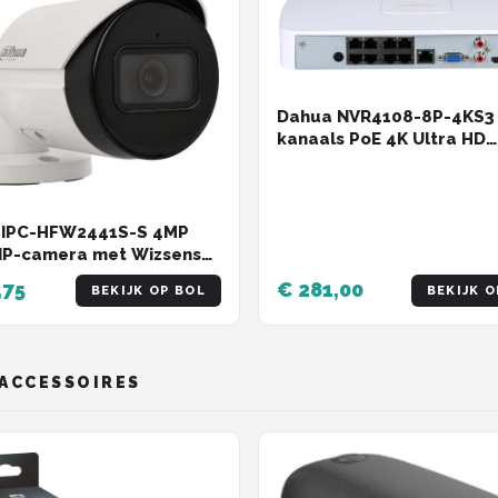
Dahua NVR4108-8P-4KS3
kanaals PoE 4K Ultra HD
Netwerk Video Recorder 
megapixel
 IPC-HFW2441S-S 4MP
 IP-camera met Wizsense
m nachtzicht
,75
€ 281,00
BEKIJK OP BOL
BEKIJK O
-ACCESSOIRES