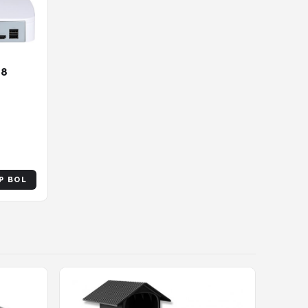
 8
tot 12
P BOL