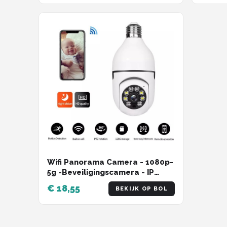
met alle Eufy apparaten
Wifi Panorama Camera - 1080p-
5g -Beveiligingscamera - IP
Camera - Camerabewaking -
€ 18,55
BEKIJK OP BOL
E27 Dikke Fitting- Spy Camera -
2-Weg Audio - Beweeg en
Geluidsdetectie - Nachtvisie -
Draadloos - Huisdiercamera -