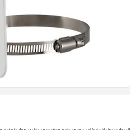
-to-date in de wereld van technologie en mis zelfs de kleinste detai