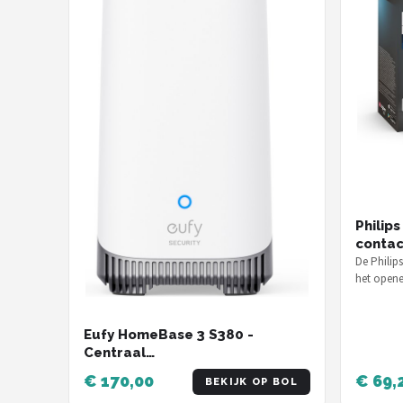
Philip
contac
De Philip
het opene
direct ee
Eufy HomeBase 3 S380 -
Centraal
Beveiligingsmanagement - 16GB
€ 170,00
€ 69,
BEKIJK OP BOL
Opslag, uitbreidbaar - Werkt