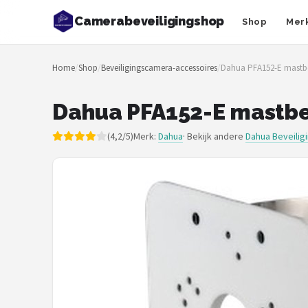
Camerabeveiligingshop
Shop
Mer
Zoeken
Home
/
Shop
/
Beveiligingscamera-accessoires
/
Dahua PFA152-E mastb
NAVIGATIE
Shop
Dahua PFA152-E mastbe
Merken
(4,2/5)
Merk:
Dahua
· Bekijk andere
Dahua Beveili
Blog
Beveiligingscamera's
Camera Deurbellen
NAS
Shop