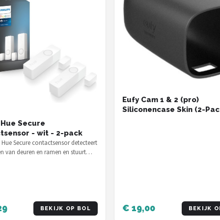
Eufy Cam 1 & 2 (pro)
Siliconencase Skin (2-Pac
Zwart
s Hue Secure
tsensor - wit - 2-pack
s Hue Secure contactsensor detecteert
n van deuren en ramen en stuurt
n melding naar je telef…
29
€ 19,00
BEKIJK OP BOL
BEKIJK O