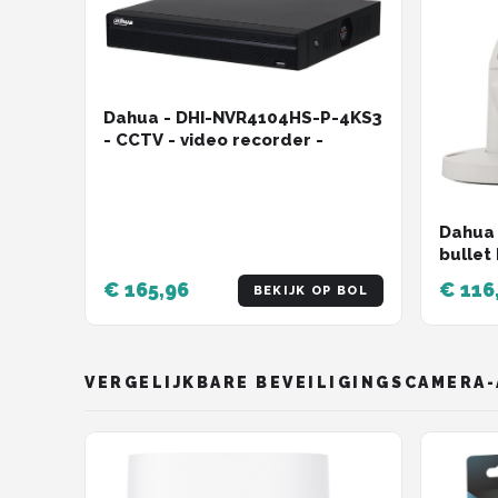
Dahua - DHI-NVR4104HS-P-4KS3
- CCTV - video recorder -
Dahua
bullet
met 30
€ 165,96
€ 116
BEKIJK OP BOL
VERGELIJKBARE BEVEILIGINGSCAMERA