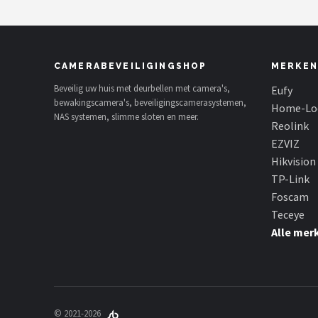
Opslag in Cloud & App - Lamp -
360graden
CAMERABEVEILIGINGSHOP
MERKEN
Beveilig uw huis met deurbellen met camera's,
Eufy
bewakingscamera's, beveiligingscamerasystemen,
Home-Lo
NAS systemen, slimme sloten en meer.
Reolink
EZVIZ
Hikvision
TP-Link
Foscam
Teceye
Alle mer
© 2021-2026