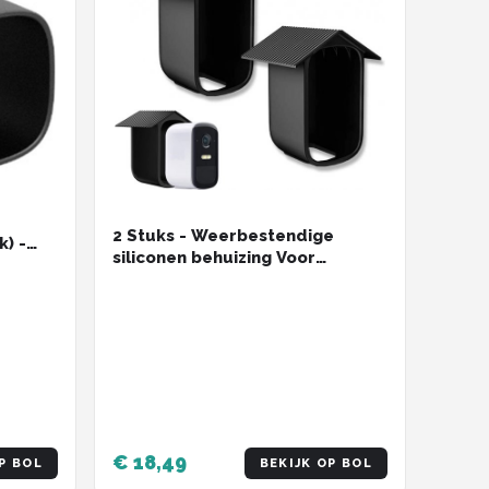
2 Stuks - Weerbestendige
k) -
siliconen behuizing Voor
eufyCam 2C / 2C Pro - silicone
behuizing voor
bewakingscamera -
waterdichte - uv-bescherming -
zacht - duurzaam - Home
Security Camera systeem
€ 18,49
P BOL
BEKIJK OP BOL