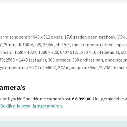
rmische sensor 640 x 512 pixels, 17,6 graden openingshoek, VOx 
77,75mm, IR 100m, IVS, 36Vdc, Hi-PoE, met temperatuur meting van
ream: 1280 × 1024; 1280 × 720; 640× 512; 1280 × 1024 (default), st
576; 2560 × 1440 (default), 300 presets, 360 endless pan, ondersteu
kingstemperatuur 30 C tot +60 C, 24Vac, adaptor 36Vdc/2,23A en m
camera's
che hybride Speeddome camera kost
€ 6.999,00
. Het gemiddelde v
.
Bekijk alle beveiligingscamera's
.