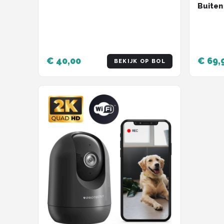
Buiten
Nachtz
Securi
Met Wi
- Zwar
€ 40,00
€ 69,
BEKIJK OP BOL