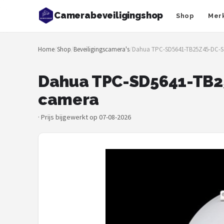
Camerabeveiligingshop
Shop
Mer
Zoeken
Home
/
Shop
/
Beveiligingscamera's
/
Dahua TPC-SD5641-TB25Z45-DC-S
NAVIGATIE
Shop
Dahua TPC-SD5641-TB2
camera
Merken
·
Prijs bijgewerkt op 07-08-2026
Blog
Beveiligingscamera's
Camera Deurbellen
NAS
Shop