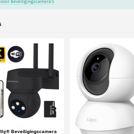
s voor Beveiligingscamera's
S
tly® Beveiligingscamera