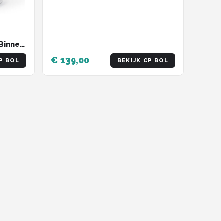
Binnen
€ 139,00
P BOL
BEKIJK OP BOL