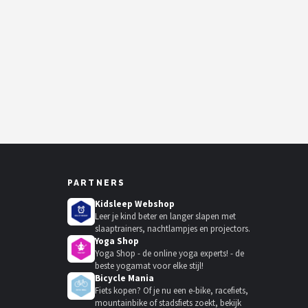
PARTNERS
Kidsleep Webshop
Leer je kind beter en langer slapen met
slaaptrainers, nachtlampjes en projectors.
Yoga Shop
Yoga Shop - de online yoga experts! - de
beste yogamat voor elke stijl!
Bicycle Mania
Fiets kopen? Of je nu een e-bike, racefiets,
mountainbike of stadsfiets zoekt, bekijk