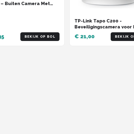
 – Buiten Camera Met
icht – Buitencamera -
ty camera - 3K HD 5MP -
TP-Link Tapo C200 -
Fi en APP - Incl. 64GB SD
Beveiligingscamera voor 
t
- 1080P Pan / Tilt Home
95
€ 21,00
BEKIJK OP BOL
BEKIJK O
Security Wi-Fi - Wit