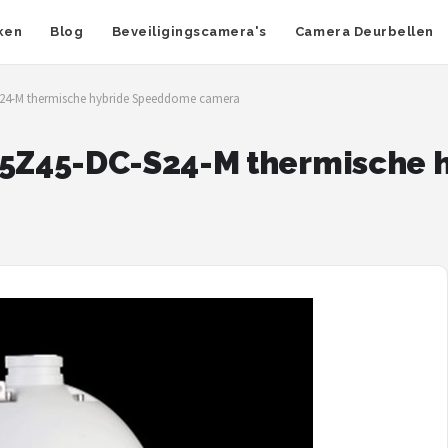
ken
Blog
Beveiligingscamera's
Camera Deurbellen
24-M thermische hybride Speeddome camera
5Z45-DC-S24-M thermische 