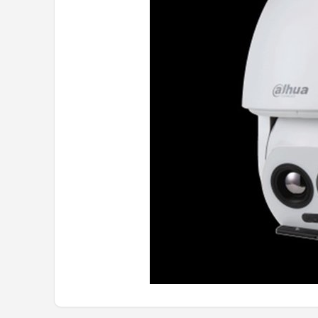
POPULAIRE MERKEN
Eufy
Home-Locking
Reolink
EZVIZ
Hikvision
TP-Link
Foscam
Teceye