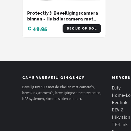
Protectly® Beveiligingscamera
binnen - Huisdiercamera met
app - Petcam - Hondencamera -
€ 49,95
BEKIJK OP BOL
Met WiFi APP - 2K 3MP Ultra HD -
Volgt beweging en
geluidsdetectie - Indoor
Camera - Zwart
CAMERABEVEILIGINGSHOP
MERKEN
Beveilig uw huis met deurbellen met camera's,
Eufy
bewakingscamera's, beveiligingscamerasystemen,
Home-Lo
NAS systemen, slimme sloten en meer.
Reolink
EZVIZ
Hikvision
TP-Link