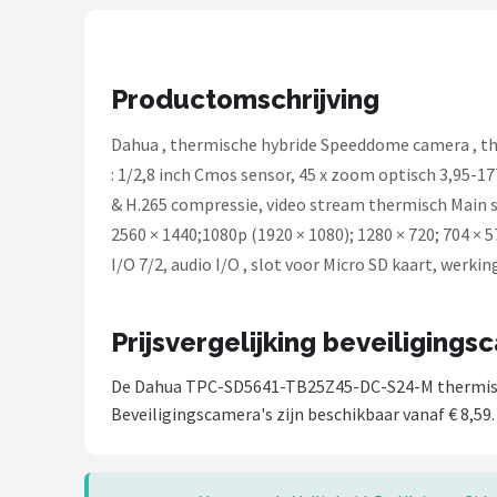
Smartwares
ieGeek
Productomschrijving
Alle merken →
Dahua , thermische hybride Speeddome camera , the
: 1/2,8 inch Cmos sensor, 45 x zoom optisch 3,95-1
& H.265 compressie, video stream thermisch Main st
2560 × 1440;1080p (1920 × 1080); 1280 × 720; 704 × 
I/O 7/2, audio I/O , slot voor Micro SD kaart, wer
Prijsvergelijking beveiligings
De Dahua TPC-SD5641-TB25Z45-DC-S24-M thermis
Beveiligingscamera's zijn beschikbaar vanaf € 8,59