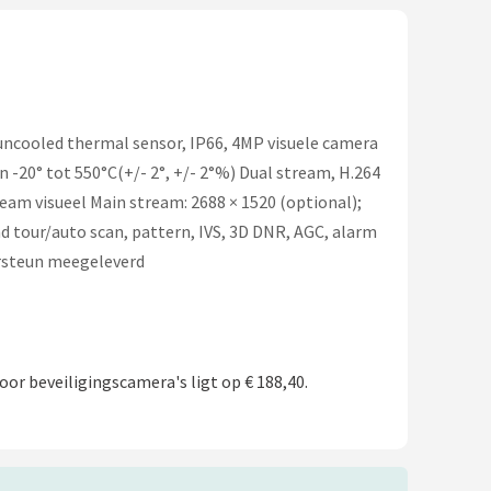
uncooled thermal sensor, IP66, 4MP visuele camera
 -20° tot 550°C(+/- 2°, +/- 2°%) Dual stream, H.264
ream visueel Main stream: 2688 × 1520 (optional);
nd tour/auto scan, pattern, IVS, 3D DNR, AGC, alarm
uursteun meegeleverd
oor beveiligingscamera's ligt op € 188,40.