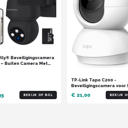
tly® Beveiligingscamera
 – Buiten Camera Met
icht – Buitencamera -
ty camera - 3K HD 5MP -
TP-Link Tapo C200 -
Fi en APP - Incl. 64GB SD
Beveiligingscamera voor 
t
- 1080P Pan / Tilt Home
95
€ 21,00
BEKIJK OP BOL
BEKIJK O
Security Wi-Fi - Wit