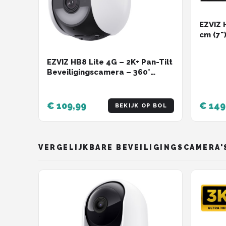
EZVIZ 
cm (7")
EZVIZ HB8 Lite 4G – 2K+ Pan-Tilt
Beveiligingscamera – 360°
Vision, AI Detectie & Auto
Tracking – Kleur Nachtzicht –
WiFi 6 – Sirene & Spotlight –
€ 109,99
€ 149
BEKIJK OP BOL
IP65
VERGELIJKBARE BEVEILIGINGSCAMERA'