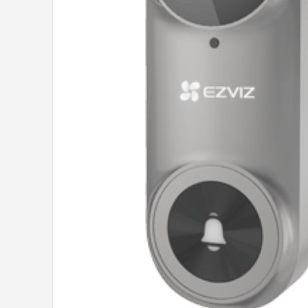
POPULAIRE MERKEN
Eufy
Home-Locking
Reolink
EZVIZ
Hikvision
TP-Link
Foscam
Teceye