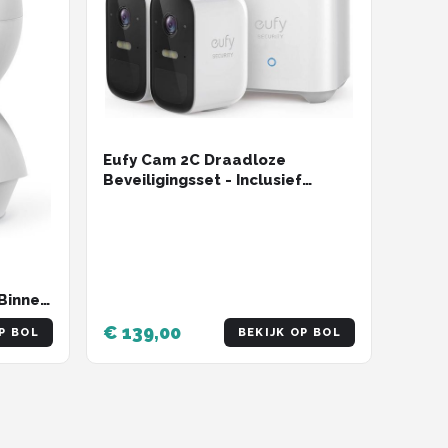
Eufy Cam 2C Draadloze
Beveiligingsset - Inclusief
Homebase2 en 2 Camera's - Wit
Binnen
€ 139,00
P BOL
BEKIJK OP BOL