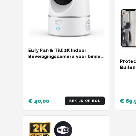
Eufy Pan & Tilt 2K Indoor
Beveiligingscamera voor binnen
Protec
- Bedraad - Wit
Buiten
Nachtz
Securi
Met Wi
- Zwar
€ 40,00
€ 69,
BEKIJK OP BOL