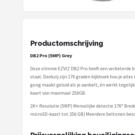
Smartwares
ieGeek
Alle merken →
Productomschrijving
DB2 Pro (5MP) Grey
Deze slimme EZVIZ DB2 Pro heeft een verbeterde beel
staat. Dankzij zijn 176 graden kijkhoek hou je alle
gong maakt geluid als je aanbelt, én werkt tegelijk
kaart van maximaal 256GB.
2K+ Resolutie (5MP) Menselijke detectie 176° Brede
microSD-kaart tot 256 GB) Meerdere beltonen bes