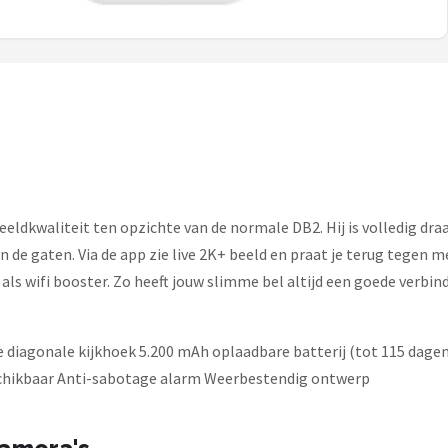
dkwaliteit ten opzichte van de normale DB2. Hij is volledig draadl
s in de gaten. Via de app zie live 2K+ beeld en praat je terug tege
 als wifi booster. Zo heeft jouw slimme bel altijd een goede verbi
 diagonale kijkhoek 5.200 mAh oplaadbare batterij (tot 115 dagen
chikbaar Anti-sabotage alarm Weerbestendig ontwerp