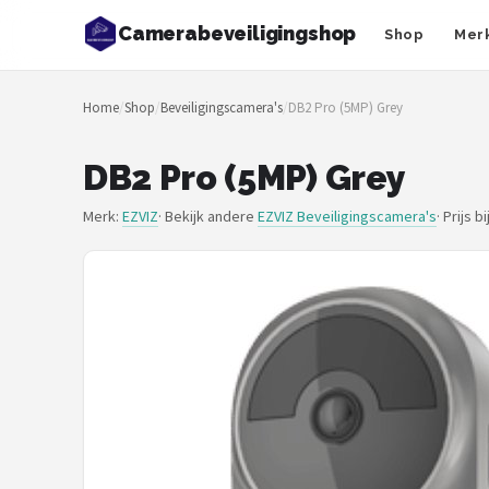
Camerabeveiligingshop
Shop
Mer
Zoeken
Home
/
Shop
/
Beveiligingscamera's
/
DB2 Pro (5MP) Grey
NAVIGATIE
Shop
DB2 Pro (5MP) Grey
Merken
Merk:
EZVIZ
· Bekijk andere
EZVIZ Beveiligingscamera's
·
Prijs b
Blog
Beveiligingscamera's
Camera Deurbellen
NAS
Shop