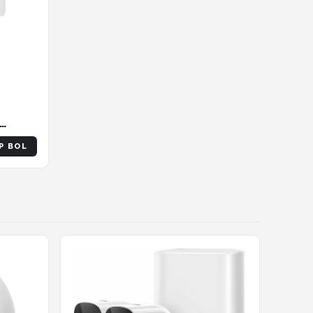
 - Wifi
P BOL