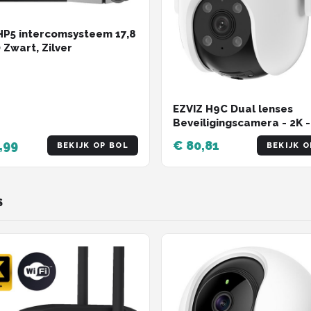
HP5 intercomsysteem 17,8
 Zwart, Zilver
EZVIZ H9C Dual lenses
Beveiligingscamera - 2K -
Buitencamera - Pan & Tilt
,99
€ 80,81
BEKIJK OP BOL
BEKIJK O
- Kleur Nachtzicht - Wit
S