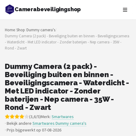
Camerabeveiligingshop
Zoeken
Home
/
Shop
/
Dummy camera's
/
NAVIGATIE
Dummy Camera (2 pack) - Beveiliging buiten en binnen - Beveiligingscamera
- Waterdicht - Met LED indicator - Zonder baterijen - Nep camera - 35W -
Shop
Rond - Zwart
Merken
Dummy Camera (2 pack) -
Beveiliging buiten en binnen -
Blog
Beveiligingscamera - Waterdicht -
Beveiligingscamera's
Met LED indicator - Zonder
baterijen - Nep camera - 35W -
Camera Deurbellen
Rond - Zwart
(3,6/5)
Merk:
Smartwares
NAS
· Bekijk andere
Smartwares Dummy camera's
·
Prijs bijgewerkt op 07-08-2026
Shop