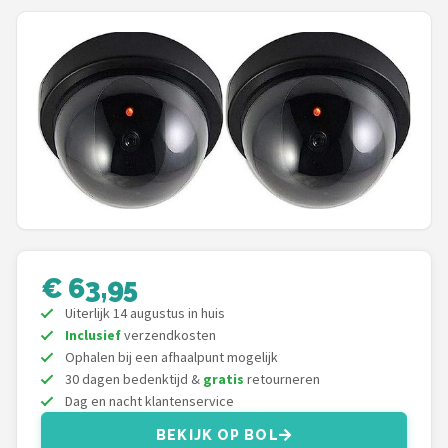
POPULAIRE MERKEN
Eufy
Home-Locking
Reolink
EZVIZ
Hikvision
€ 63,95
TP-Link
Uiterlijk 14 augustus in huis
Inclusief
verzendkosten
Foscam
Ophalen bij een afhaalpunt mogelijk
30 dagen bedenktijd &
gratis
retourneren
Dag en nacht klantenservice
Teceye
BEKIJK OP BOL