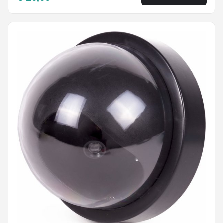
Nep Security Cam met rood knipperend led
indicator voor binnen en buiten HiCHiCO®
2STUKS