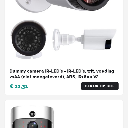
Dummy camera IR-LED's - IR-LED's, wit, voeding
2xAA (niet meegeleverd), ABS, IR1800 W
€ 11,31
BEKIJK OP BOL