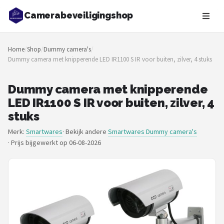
Camerabeveiligingshop
Zoeken
Home
/
Shop
/
Dummy camera's
/
NAVIGATIE
Dummy camera met knipperende LED IR1100 S IR voor buiten, zilver, 4 stuks
Shop
Dummy camera met knipperende
Merken
LED IR1100 S IR voor buiten, zilver, 4
stuks
Blog
Merk:
Smartwares
· Bekijk andere
Smartwares Dummy camera's
·
Prijs bijgewerkt op 06-08-2026
Beveiligingscamera's
Camera Deurbellen
NAS
Shop