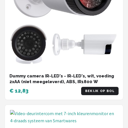
Dummy camera IR-LED's - IR-LED's, wit, voeding
2xAA (niet meegeleverd), ABS, IR1800 W
€ 12,83
BEKIJK OP BOL