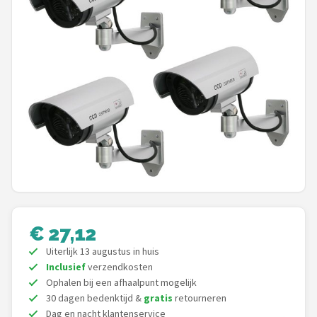
POPULAIRE MERKEN
Eufy
Home-Locking
Reolink
EZVIZ
Hikvision
TP-Link
€ 27,12
Uiterlijk 13 augustus in huis
Foscam
Inclusief
verzendkosten
Ophalen bij een afhaalpunt mogelijk
Teceye
30 dagen bedenktijd &
gratis
retourneren
Dag en nacht klantenservice