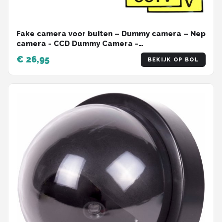
Fake camera voor buiten – Dummy camera – Nep
camera - CCD Dummy Camera -
Beveiligingscamera - Fake Outdoor Nepcamera -
€ 26,95
BEKIJK OP BOL
Nep Security Cam met rood knipperend led
indicator voor binnen en buiten HiCHiCO®
2STUKS