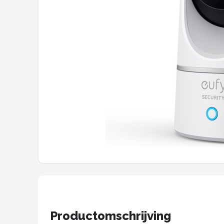
POPULAIRE MERKEN
Eufy
Home-Locking
Reolink
EZVIZ
Hikvision
TP-Link
Foscam
Teceye
Productomschrijving