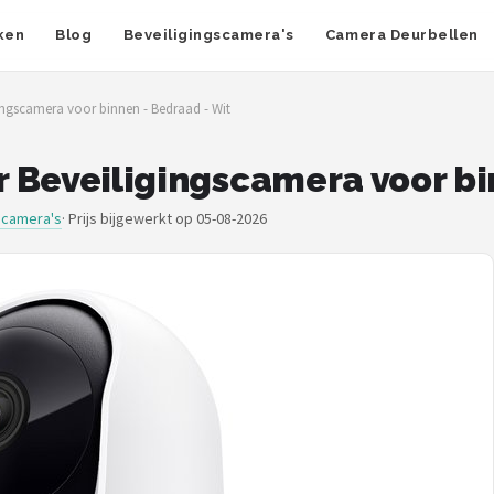
ken
Blog
Beveiligingscamera's
Camera Deurbellen
gingscamera voor binnen - Bedraad - Wit
or Beveiligingscamera voor b
scamera's
·
Prijs bijgewerkt op 05-08-2026