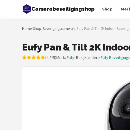
Camerabeveiligingshop
Shop
Mer
Zoeken
Home
/
Shop
/
Beveiligingscamera's
/
Eufy Pan & Tilt 2K Indoor Beveili
NAVIGATIE
Shop
Eufy Pan & Tilt 2K Indo
Merken
(4,5/5)
Merk:
Eufy
· Bekijk andere
Eufy Beveiliging
Blog
Beveiligingscamera's
Camera Deurbellen
NAS
Shop