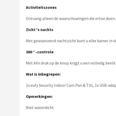
Activiteitszones
Ontvang alleen de waarschuwingen die ertoe doen. P
Zicht 's nachts
Met geavanceerd nachtzicht kunt u elke kamer in de 
360 ° -controle
Met één druk op de knop krijgt u een volledig beeld
Wat is inbegrepen:
1x eufy Security Indoor Cam Pan & Tilt, 1x USB-ad
Opmerkingen:
Niet waterdicht