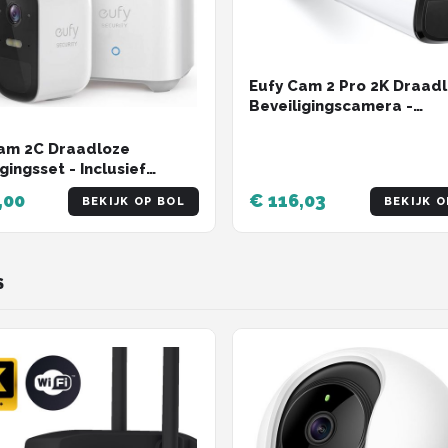
Eufy Cam 2 Pro 2K Draad
Beveiligingscamera -
Uitbreiding - Wit
am 2C Draadloze
gingsset - Inclusief
se2 en 2 Camera's - Wit
,00
€ 116,03
BEKIJK OP BOL
BEKIJK O
S