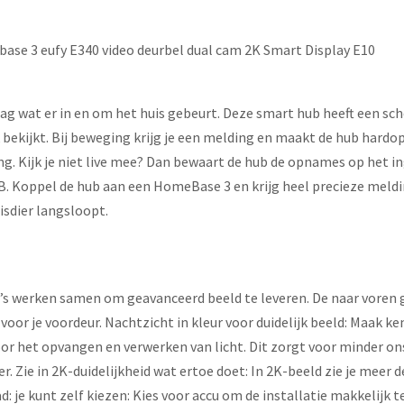
ase 3 eufy E340 video deurbel dual cam 2K Smart Display E10
ag wat er in en om het huis gebeurt. Deze smart hub heeft een sch
 bekijkt. Bij beweging krijg je een melding en maakt de hub hardo
ging. Kijk je niet live mee? Dan bewaart de hub de opnames op het
. Koppel de hub aan een HomeBase 3 en krijg heel precieze meldin
isdier langsloopt.
’s werken samen om geavanceerd beeld te leveren. De naar voren 
 voor je voordeur. Nachtzicht in kleur voor duidelijk beeld: Maak 
r het opvangen en verwerken van licht. Dit zorgt voor minder on
. Zie in 2K-duidelijkheid wat ertoe doet: In 2K-beeld zie je meer de
: je kunt zelf kiezen: Kies voor accu om de installatie makkelijk