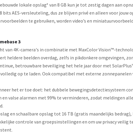
ebouwde lokale opslag* van 8 GB kun je tot zestig dagen aan opn
 bits AES-versleuteling, dus ze blijven privé en alleen voor jouw 
voorbeelden te gebruiken, worden video’s en miniatuurvoorbeeld
omebase 3
cht van 4K-camera's in combinatie met MaxColor Vision™-technolo
ert heldere beelden overdag, zelfs in pikdonkere omgevingen, zond
ntinue, betrouwbare beveiliging het hele jaar door met SolarPlus
 volledig op te laden. Ook compatibel met externe zonnepanelen voo
neer het er toe doet: het dubbele bewegingsdetectiesysteem com
n en valse alarmen met 99% te verminderen, zodat meldingen all
d.
pslag en schaalbare opslag tot 16 TB (gratis maandelijks bedrag)
kelijke controle van groepsinstellingen en om uw privacy veilig 
stent.