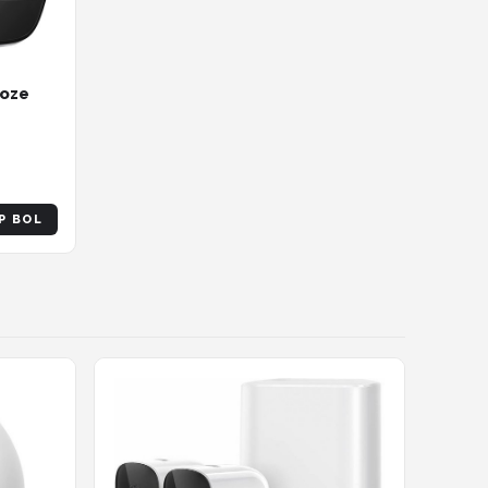
loze
P BOL