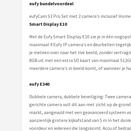
Smartwares
eufy bundelvoordeel
eufyCam S3 Pro Set met 2 camera's inclusief Homeb
ieGeek
Smart Display E10
Alle merken →
Met de Eufy Smart Display E10 zie je in één oogopsl
maximaal 4 Eufy IP camera's en deurbellen tegelijk
je meteen over naar het live beeld, zonder vertra
8GB uit met een extra SD kaart van maximaal 512GB
meerdere camera's in beeld komt, of wanneer je hu
eufy E340
Dubbele camera, dubbele beveiliging: Twee camera
gerichte camera vult dit aan met zicht op de grond
markt, aangevuld met een geavanceerd systeem voo
aanzienlijk grotere kijkafstand van 5 m in het donker
voordeur en iedereen die langskomt. Accu of bedraad