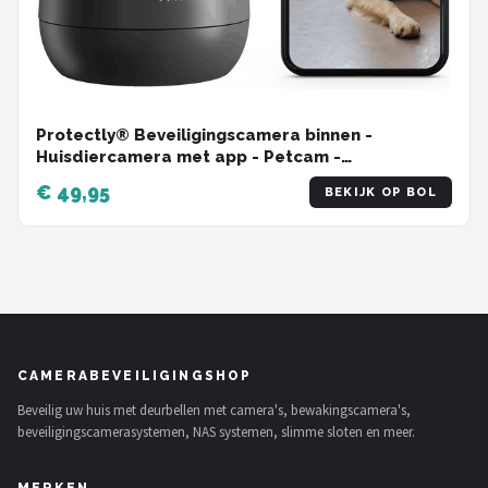
Protectly® Beveiligingscamera binnen -
Huisdiercamera met app - Petcam -
Hondencamera - Met WiFi APP - 2K 3MP Ultra HD
€ 49,95
BEKIJK OP BOL
- Volgt beweging en geluidsdetectie - Indoor
Camera - Zwart
CAMERABEVEILIGINGSHOP
Beveilig uw huis met deurbellen met camera's, bewakingscamera's,
beveiligingscamerasystemen, NAS systemen, slimme sloten en meer.