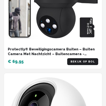
Protectly® Beveiligingscamera Buiten – Buiten
Camera Met Nachtzicht – Buitencamera -
Security camera - 3K HD 5MP - Met WiFi en APP -
€ 69,95
BEKIJK OP BOL
Incl. 64GB SD - Zwart