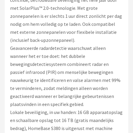
continue, betrouwbare beveiliging het hele jaar door
met SolarPlus™ 2.0-technologie. Met grote
zonnepanelen is er slechts 1 uur direct zonlicht per dag
nodig om hem volledig op te laden. Ook compatibel
met externe zonnepanelen voor flexibele installatie
(inclusief back-upzonnepaneel).
Geavanceerde radardetectie waarschuwt alleen
wanneer het er toe doet: het dubbele
bewegingsdetectiesysteem combineert radar en
passief infrarood (PIR) om menselijke bewegingen
nauwkeurig te identificeren en valse alarmen met 99%
te verminderen, zodat meldingen alleen worden
geactiveerd wanneer er belangrijke gebeurtenissen
plaatsvinden in een specifiek gebied.
Lokale beveiliging, in uw handen: 16 GB apparaatopslag
en schaalbare opslag tot 16 TB (gratis maandelijks
bedrag), HomeBase S380 is uitgerust met machine