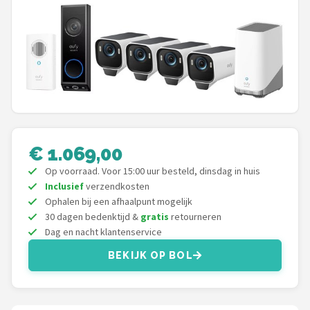
POPULAIRE MERKEN
Eufy
Home-Locking
Reolink
EZVIZ
€ 1.069,00
Op voorraad. Voor 15:00 uur besteld, dinsdag in huis
Hikvision
Inclusief
verzendkosten
Ophalen bij een afhaalpunt mogelijk
TP-Link
30 dagen bedenktijd &
gratis
retourneren
Dag en nacht klantenservice
Foscam
BEKIJK OP BOL
Teceye