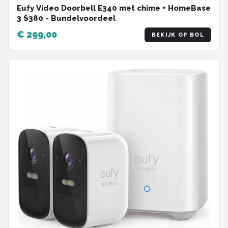
Eufy Video Doorbell E340 met chime + HomeBase
3 S380 - Bundelvoordeel
€ 299,00
BEKIJK OP BOL