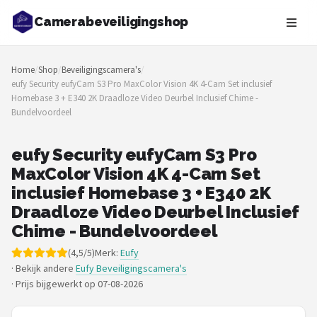
Camerabeveiligingshop
Zoeken
Home
/
Shop
/
Beveiligingscamera's
/
NAVIGATIE
eufy Security eufyCam S3 Pro MaxColor Vision 4K 4-Cam Set inclusief
Homebase 3 + E340 2K Draadloze Video Deurbel Inclusief Chime -
Shop
Bundelvoordeel
Merken
eufy Security eufyCam S3 Pro
MaxColor Vision 4K 4-Cam Set
Blog
inclusief Homebase 3 + E340 2K
Beveiligingscamera's
Draadloze Video Deurbel Inclusief
Chime - Bundelvoordeel
Camera Deurbellen
(4,5/5)
Merk:
Eufy
· Bekijk andere
Eufy Beveiligingscamera's
NAS
·
Prijs bijgewerkt op 07-08-2026
Shop