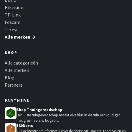
EZVIZ
Hikvision
TP-Link
Foscam
Teceye
Alle merken →
SHOP
Alle categorieën
Alle merken
Blog
Partners
PARTNERS
Shop Thuingereedschap
Het juiste tuingereedschap maakt elke klus in de tuin eenvoudiger,
met grasmaaiers, hogedr...
180Darts
Alle achtergrond informatie over de dartsport, spelers, toernooien en