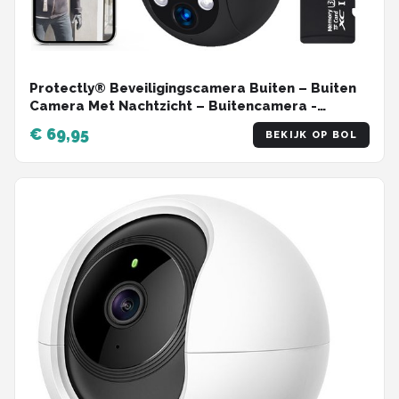
Protectly® Beveiligingscamera Buiten – Buiten
Camera Met Nachtzicht – Buitencamera -
Security camera - 3K HD 5MP - Met WiFi en APP -
€ 69,95
BEKIJK OP BOL
Incl. 64GB SD - Zwart