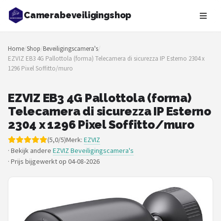
Camerabeveiligingshop
Zoeken
Home
/
Shop
/
Beveiligingscamera's
/
NAVIGATIE
EZVIZ EB3 4G Pallottola (forma) Telecamera di sicurezza IP Esterno 2304 x
1296 Pixel Soffitto/muro
Shop
Merken
EZVIZ EB3 4G Pallottola (forma)
Telecamera di sicurezza IP Esterno
Blog
2304 x 1296 Pixel Soffitto/muro
(5,0/5)
Merk:
EZVIZ
Beveiligingscamera's
· Bekijk andere
EZVIZ Beveiligingscamera's
·
Prijs bijgewerkt op 04-08-2026
Camera Deurbellen
NAS
Shop