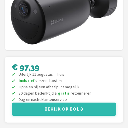
POPULAIRE MERKEN
Eufy
Home-Locking
Reolink
EZVIZ
€ 97,39
Hikvision
Uiterlijk 11 augustus in huis
Inclusief
verzendkosten
Ophalen bij een afhaalpunt mogelijk
TP-Link
30 dagen bedenktijd &
gratis
retourneren
Dag en nacht klantenservice
Foscam
BEKIJK OP BOL
Teceye