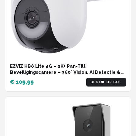
EZVIZ HB8 Lite 4G – 2K+ Pan-Tilt
Beveiligingscamera – 360° Vision, AI Detectie &
Auto Tracking – Kleur Nachtzicht – WiFi 6 –
€ 109,99
BEKIJK OP BOL
Sirene & Spotlight – IP65