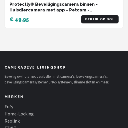
Protectly® Beveiligingscamera binnen -
Huisdiercamera met app - Petcam -
Hondencamera - Met WiFi APP - 2K 3MP Ultra HD
€ 49,95
BEKIJK OP BOL
- Volgt beweging en geluidsdetectie - Indoor
Camera - Zwart
CAMERABEVEILIGINGSHOP
Beveilig uw huis met deurbellen met camera's, bewakingscamera's,
beveiligingscamerasystemen, NAS systemen, slimme sloten en meer.
MERKEN
Eufy
Home-Locking
Reolink