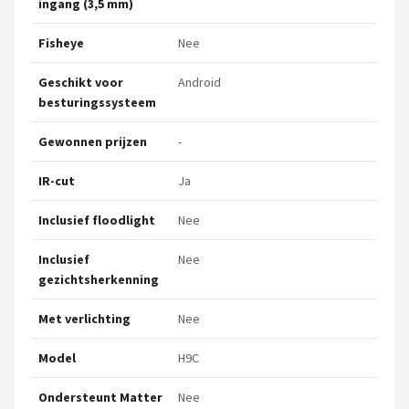
ingang (3,5 mm)
Fisheye
Nee
Geschikt voor
Android
besturingssysteem
Gewonnen prijzen
-
IR-cut
Ja
Inclusief floodlight
Nee
Inclusief
Nee
gezichtsherkenning
Met verlichting
Nee
Model
H9C
Ondersteunt Matter
Nee