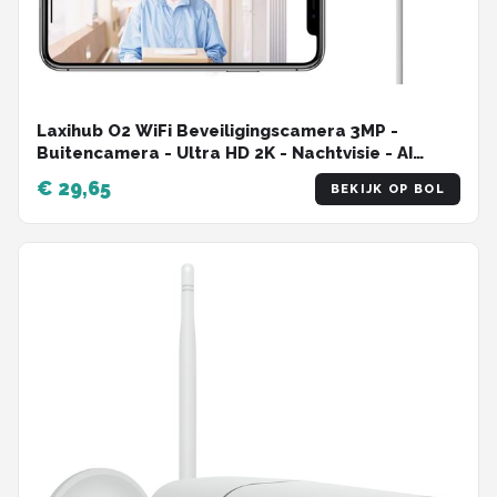
Laxihub O2 WiFi Beveiligingscamera 3MP -
Buitencamera - Ultra HD 2K - Nachtvisie - AI
Bewegingsdetectie - Alexa & Google -
€ 29,65
BEKIJK OP BOL
Zonedetectie