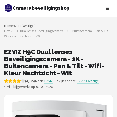
Camerabeveiligingshop
Zoeken
Home
/
Shop
/
Overige
/
NAVIGATIE
EZVIZ H9C Dual lenses Beveiligingscamera - 2K - Buitencamera - Pan & Tilt -
Wifi - Kleur Nachtzicht - Wit
Shop
Merken
EZVIZ H9C Dual lenses
Beveiligingscamera - 2K -
Blog
Buitencamera - Pan & Tilt - Wifi -
Kleur Nachtzicht - Wit
Beveiligingscamera's
(4,1/5)
Merk:
EZVIZ
· Bekijk andere
EZVIZ Overige
·
Prijs bijgewerkt op 07-08-2026
Camera Deurbellen
NAS
Shop