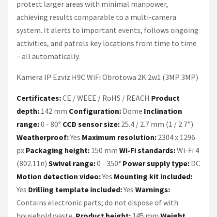
protect larger areas with minimal manpower,
achieving results comparable to a multi-camera
system. It alerts to important events, follows ongoing
activities, and patrols key locations from time to time
– all automatically.
Kamera IP Ezviz H9C WiFi Obrotowa 2K 2w1 (3MP 3MP)
Certificates:
CE / WEEE / RoHS / REACH
Product
depth:
142 mm
Configuration:
Dome
Inclination
range:
0 - 80°
CCD sensor size:
25.4 / 2.7 mm (1 / 2.7”)
Weatherproof:
Yes
Maximum resolution:
2304 x 1296
px
Packaging height:
150 mm
Wi-Fi standards:
Wi-Fi 4
(802.11n)
Swivel range:
0 - 350°
Power supply type:
DC
Motion detection video:
Yes
Mounting kit included:
Yes
Drilling template included:
Yes
Warnings:
Contains electronic parts; do not dispose of with
household waste.
Product height:
145 mm
Weight