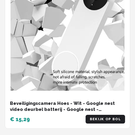
Beveiligingscamera Hoes - Wit - Google nest
video deurbel batterij - Google nest -
beschermhoes - anti regen - helder
€ 15,29
BEKIJK OP BOL
zichtvideodeurbel beschermer - videodeurbel
hoes- videodeurbel cover - videodeurbel
bescherming -