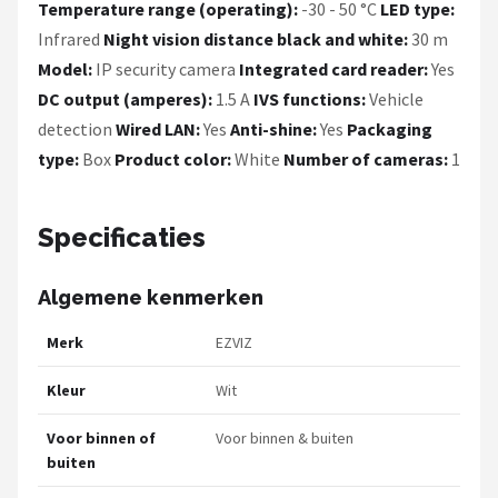
Temperature range (operating):
-30 - 50 °C
LED type:
Infrared
Night vision distance black and white:
30 m
Model:
IP security camera
Integrated card reader:
Yes
DC output (amperes):
1.5 A
IVS functions:
Vehicle
detection
Wired LAN:
Yes
Anti-shine:
Yes
Packaging
type:
Box
Product color:
White
Number of cameras:
1
Specificaties
Algemene kenmerken
Merk
EZVIZ
Kleur
Wit
Voor binnen of
Voor binnen & buiten
buiten