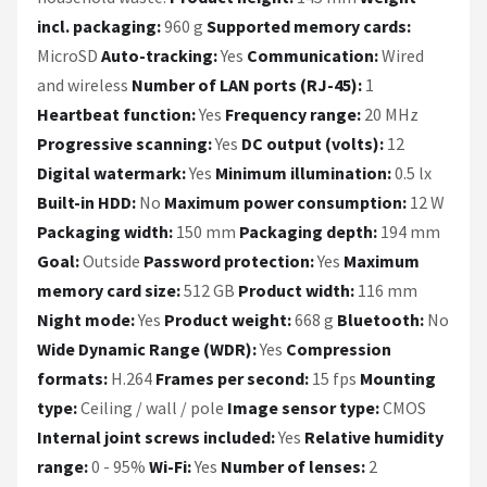
incl. packaging:
960 g
Supported memory cards:
MicroSD
Auto-tracking:
Yes
Communication:
Wired
and wireless
Number of LAN ports (RJ-45):
1
Heartbeat function:
Yes
Frequency range:
20 MHz
Progressive scanning:
Yes
DC output (volts):
12
Digital watermark:
Yes
Minimum illumination:
0.5 lx
Built-in HDD:
No
Maximum power consumption:
12 W
Packaging width:
150 mm
Packaging depth:
194 mm
Goal:
Outside
Password protection:
Yes
Maximum
memory card size:
512 GB
Product width:
116 mm
Night mode:
Yes
Product weight:
668 g
Bluetooth:
No
Wide Dynamic Range (WDR):
Yes
Compression
formats:
H.264
Frames per second:
15 fps
Mounting
type:
Ceiling / wall / pole
Image sensor type:
CMOS
Internal joint screws included:
Yes
Relative humidity
range:
0 - 95%
Wi-Fi:
Yes
Number of lenses:
2