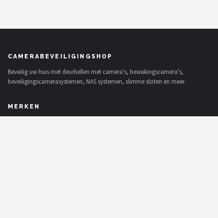
CAMERABEVEILIGINGSHOP
Beveilig uw huis met deurbellen met camera's, bewakingscamera's,
beveiligingscamerasystemen, NAS systemen, slimme sloten en meer.
MERKEN
Eufy
Home-Locking
Reolink
EZVIZ
Hikvision
TP-Link
Foscam
Teceye