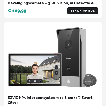
Beveiligingscamera – 360° Vision, AI Detectie &
Auto Tracking – Kleur Nachtzicht – WiFi 6 –
€ 109,99
BEKIJK OP BOL
Sirene & Spotlight – IP65
EZVIZ HP5 intercomsysteem 17,8 cm (7") Zwart,
Zilver