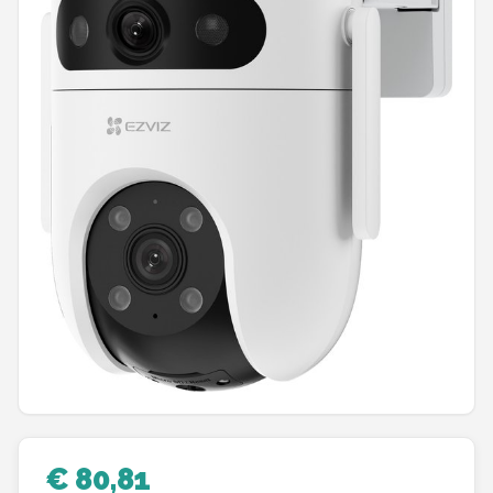
POPULAIRE MERKEN
Eufy
Home-Locking
Reolink
EZVIZ
Hikvision
TP-Link
Foscam
Teceye
€ 80,81