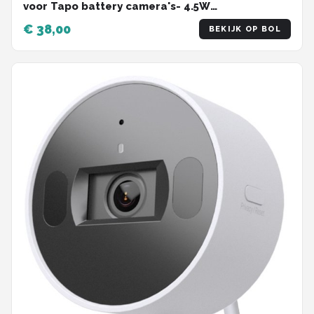
voor Tapo battery camera's- 4.5W
oplaadvermogen- IP65 weerbestendig - 4M
€ 38,00
BEKIJK OP BOL
kabel - 360-graden draaibaar