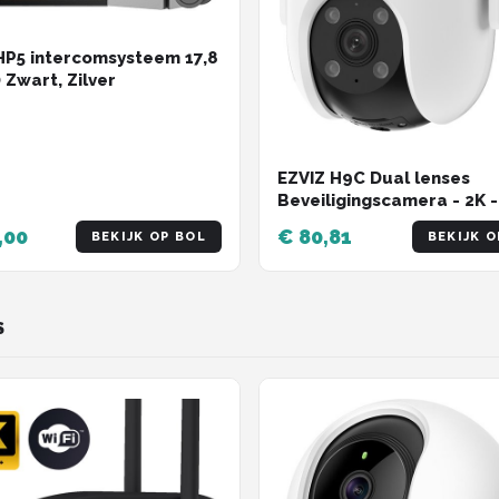
HP5 intercomsysteem 17,8
 Zwart, Zilver
EZVIZ H9C Dual lenses
Beveiligingscamera - 2K -
Buitencamera - Pan & Tilt
,00
€ 80,81
BEKIJK OP BOL
BEKIJK O
- Kleur Nachtzicht - Wit
S