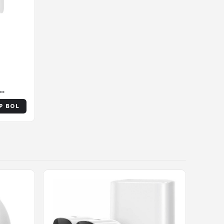
 - Wifi
P BOL