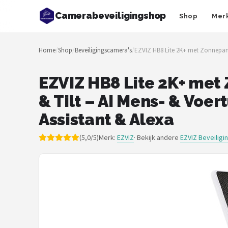
Camerabeveiligingshop
Shop
Mer
Zoeken
Home
/
Shop
/
Beveiligingscamera's
/
EZVIZ HB8 Lite 2K+ met Zonnepanee
NAVIGATIE
Shop
EZVIZ HB8 Lite 2K+ met
& Tilt – AI Mens- & Voe
Merken
Assistant & Alexa
Blog
(5,0/5)
Merk:
EZVIZ
· Bekijk andere
EZVIZ Beveilig
Beveiligingscamera's
Camera Deurbellen
NAS
Shop