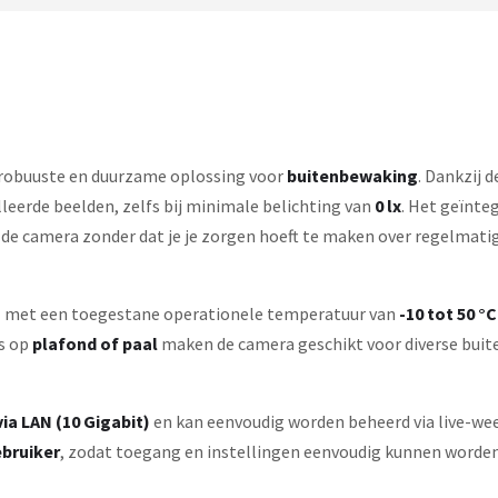
 robuuste en duurzame oplossing voor
buitenbewaking
. Dankzij 
leerde beelden, zelfs bij minimale belichting van
0 lx
. Het geïnte
e camera zonder dat je je zorgen hoeft te maken over regelmati
g
met een toegestane operationele temperatuur van
-10 tot 50 °C
s op
plafond of paal
maken de camera geschikt voor diverse buite
a LAN (10 Gigabit)
en kan eenvoudig worden beheerd via live-wee
ebruiker
, zodat toegang en instellingen eenvoudig kunnen worde