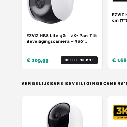
EZVIZ 
cm (7")
EZVIZ HB8 Lite 4G – 2K+ Pan-Tilt
Beveiligingscamera – 360°
Vision, AI Detectie & Auto
Tracking – Kleur Nachtzicht –
WiFi 6 – Sirene & Spotlight –
€ 109,99
€ 168
BEKIJK OP BOL
IP65
VERGELIJKBARE BEVEILIGINGSCAMERA'