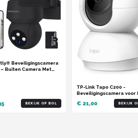
tly® Beveiligingscamera
 – Buiten Camera Met
icht – Buitencamera -
ty camera - 3K HD 5MP -
TP-Link Tapo C200 -
Fi en APP - Incl. 64GB SD
Beveiligingscamera voor 
t
- 1080P Pan / Tilt Home
95
€ 21,00
BEKIJK OP BOL
BEKIJK O
Security Wi-Fi - Wit