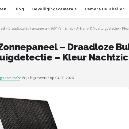
ken
Blog
Beveiligingscamera's
Camera Deurbellen
l – Draadloze Buitencamera – 360° Pan & Tilt – AI Mens- & Voertuigdetectie – Kleu
 Zonnepaneel – Draadloze Bu
rtuigdetectie – Kleur Nachtz
ingscamera's
·
Prijs bijgewerkt op 04-08-2026