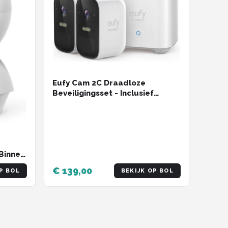
Eufy Cam 2C Draadloze
Beveiligingsset - Inclusief
Homebase2 en 2 Camera's - Wit
Binnen
€ 139,00
P BOL
BEKIJK OP BOL