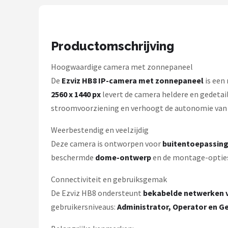
Smartwares
ieGeek
Productomschrijving
Alle merken →
Hoogwaardige camera met zonnepaneel
De
Ezviz HB8 IP-camera met zonnepaneel
is een
2560 x 1440 px
levert de camera heldere en gedetail
stroomvoorziening en verhoogt de autonomie van d
Weerbestendig en veelzijdig
Deze camera is ontworpen voor
buitentoepassin
beschermde
dome-ontwerp
en de montage-optie
Connectiviteit en gebruiksgemak
De Ezviz HB8 ondersteunt
bekabelde netwerken vi
gebruikersniveaus:
Administrator, Operator en G