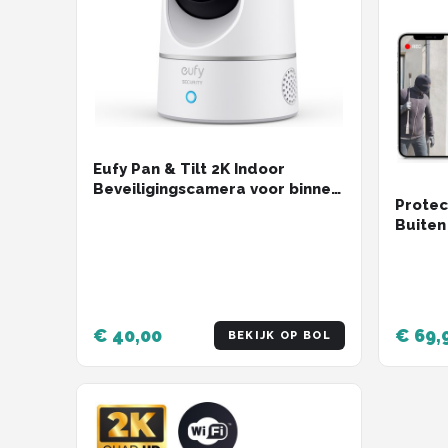
Eufy Pan & Tilt 2K Indoor
Beveiligingscamera voor binnen
Protec
- Bedraad - Wit
Buiten
Nachtz
Securi
Met Wi
- Zwar
€ 40,00
€ 69,
BEKIJK OP BOL