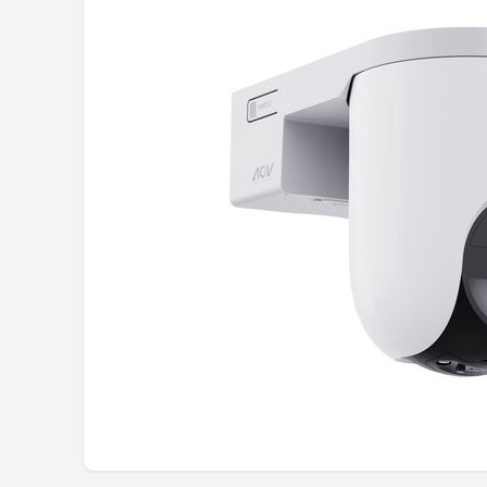
POPULAIRE MERKEN
Eufy
Home-Locking
Reolink
EZVIZ
Hikvision
TP-Link
Foscam
Teceye