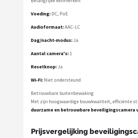
Belangrijke kenmerken:
Voeding:
DC, PoE
Audioformaat:
AAC-LC
Dag/nacht-modus:
Ja
Aantal camera's:
1
Resetknop:
Ja
Wi-Fi:
Niet ondersteund
Betrouwbare buitenbewaking
Met zijn hoogwaardige bouwkwaliteit, efficiënte s
duurzame en betrouwbare beveiligingscamera v
Prijsvergelijking beveiligings