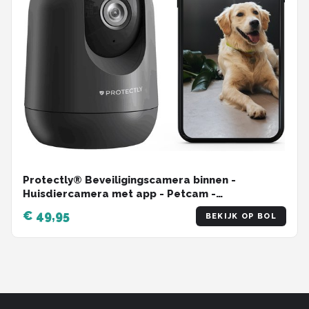
Protectly® Beveiligingscamera binnen -
Huisdiercamera met app - Petcam -
Hondencamera - Met WiFi APP - 2K 3MP Ultra HD
€ 49,95
BEKIJK OP BOL
- Volgt beweging en geluidsdetectie - Indoor
Camera - Zwart