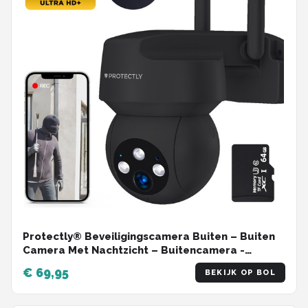
Protectly® Beveiligingscamera Buiten – Buiten
Camera Met Nachtzicht – Buitencamera -
Security camera - 3K HD 5MP - Met WiFi en APP -
€ 69,95
BEKIJK OP BOL
Incl. 64GB SD - Zwart