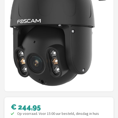
POPULAIRE MERKEN
Eufy
Home-Locking
Reolink
EZVIZ
Hikvision
TP-Link
Foscam
€ 244,95
Teceye
Op voorraad. Voor 15:00 uur besteld, dinsdag in huis