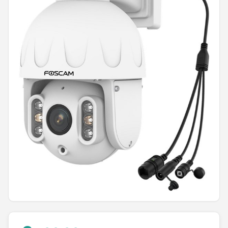
POPULAIRE MERKEN
Eufy
Home-Locking
Reolink
EZVIZ
Hikvision
TP-Link
Foscam
Teceye