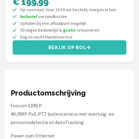
€ 199,99
Smartwares
Op voorraad. Voor 23:59 uur besteld, morgen in huis
Inclusief
verzendkosten
ieGeek
Ophalen bij een afhaalpunt mogelijk
30 dagen bedenktijd &
gratis
retourneren
Alle merken →
Dag en nacht klantenservice
BEKIJK OP BOL
Productomschrijving
Foscam SD8EP
4K/8MP PoE PTZ buitencamera met voertuig- en
persoonsdetectie en AutoTracking.
Power over Ethernet