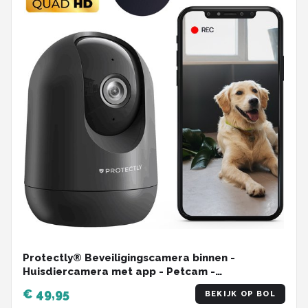
Protectly® Beveiligingscamera binnen -
Huisdiercamera met app - Petcam -
Hondencamera - Met WiFi APP - 2K 3MP Ultra HD
€ 49,95
BEKIJK OP BOL
- Volgt beweging en geluidsdetectie - Indoor