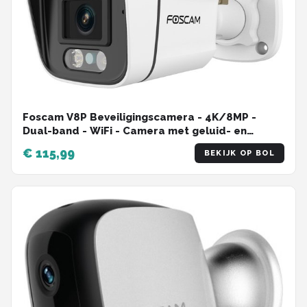
Foscam V8P Beveiligingscamera - 4K/8MP -
Dual-band - WiFi - Camera met geluid- en
lichtalarm - Wit
€ 115,99
BEKIJK OP BOL