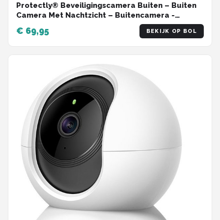
Protectly® Beveiligingscamera Buiten – Buiten
Camera Met Nachtzicht – Buitencamera -
Security camera - 3K HD 5MP - Met WiFi en APP -
€ 69,95
BEKIJK OP BOL
Incl. 64GB SD - Zwart