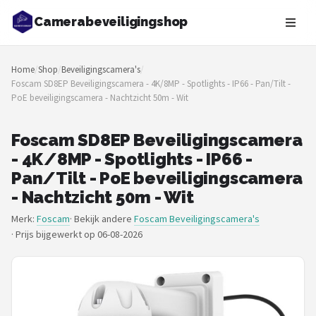
Camerabeveiligingshop
Zoeken
Home
/
Shop
/
Beveiligingscamera's
/
NAVIGATIE
Foscam SD8EP Beveiligingscamera - 4K/8MP - Spotlights - IP66 - Pan/Tilt -
PoE beveiligingscamera - Nachtzicht 50m - Wit
Shop
Merken
Foscam SD8EP Beveiligingscamera
- 4K/8MP - Spotlights - IP66 -
Blog
Pan/Tilt - PoE beveiligingscamera
- Nachtzicht 50m - Wit
Beveiligingscamera's
Merk:
Foscam
· Bekijk andere
Foscam Beveiligingscamera's
·
Prijs bijgewerkt op 06-08-2026
Camera Deurbellen
NAS
Shop