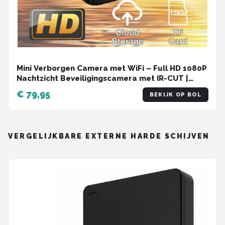
Mini Verborgen Camera met WiFi – Full HD 1080P
Nachtzicht Beveiligingscamera met IR-CUT |
Draadloze Spycam, Bewegingsdetectie, IP
€ 79,95
BEKIJK OP BOL
Camera en Videorecorder voor Thuis en Kantoor
VERGELIJKBARE EXTERNE HARDE SCHIJVEN