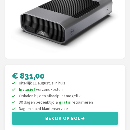
POPULAIRE MERKEN
Eufy
Home-Locking
Reolink
EZVIZ
€ 831,00
Hikvision
Uiterlijk 11 augustus in huis
TP-Link
Inclusief
verzendkosten
Ophalen bij een afhaalpunt mogelijk
30 dagen bedenktijd &
gratis
retourneren
Foscam
Dag en nacht klantenservice
Teceye
BEKIJK OP BOL