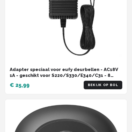
Adapter speciaal voor eufy deurbellen - AC18V
1A - geschikt voor S220/S330/E340/C31 - 8
meter kabel - hoge kwaliteit - werkt
€ 25,99
BEKIJK OP BOL
gegarandeerd