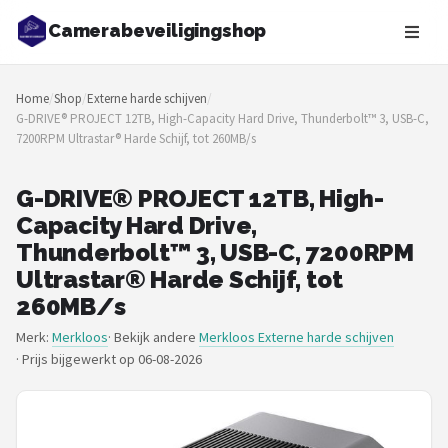
Camerabeveiligingshop
Zoeken
Home
/
Shop
/
Externe harde schijven
/
NAVIGATIE
G-DRIVE® PROJECT 12TB, High-Capacity Hard Drive, Thunderbolt™ 3, USB-C,
7200RPM Ultrastar® Harde Schijf, tot 260MB/s
Shop
Merken
G-DRIVE® PROJECT 12TB, High-
Capacity Hard Drive,
Blog
Thunderbolt™ 3, USB-C, 7200RPM
Ultrastar® Harde Schijf, tot
Beveiligingscamera's
260MB/s
Merk:
Merkloos
· Bekijk andere
Merkloos Externe harde schijven
Camera Deurbellen
·
Prijs bijgewerkt op 06-08-2026
NAS
Shop