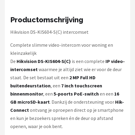
Smartwares
ieGeek
Productomschrijving
Alle merken →
Hikvision DS-KIS604-S(C) intercomset
Complete slimme video-intercom voor woning en
kleinzakelijk
De
Hikvision DS-KIS604-S(C)
is een complete
IP video-
intercomset
waarmee je altijd ziet wie er voor de deur
staat. De set bestaat uit een
2 MP Full HD
buitendeurstation
, een
7 inch touchscreen
binnenmonitor
, een
5-poorts PoE-switch
en een
16
GB microSD-kaart
. Dankzij de ondersteuning voor
Hik-
Connect
ontvang je oproepen direct op je smartphone
en kun je bezoekers spreken én de deur op afstand
openen, waar je ook bent.