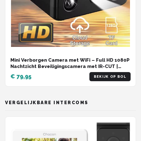
Mini Verborgen Camera met WiFi – Full HD 1080P
Nachtzicht Beveiligingscamera met IR-CUT |
Draadloze Spycam, Bewegingsdetectie, IP
€ 79,95
BEKIJK OP BOL
Camera en Videorecorder voor Thuis en Kantoor
VERGELIJKBARE INTERCOMS