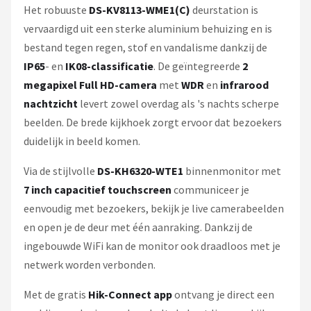
Het robuuste
DS-KV8113-WME1(C)
deurstation is
vervaardigd uit een sterke aluminium behuizing en is
bestand tegen regen, stof en vandalisme dankzij de
IP65
- en
IK08-classificatie
. De geïntegreerde
2
megapixel Full HD-camera
met
WDR
en
infrarood
nachtzicht
levert zowel overdag als 's nachts scherpe
beelden. De brede kijkhoek zorgt ervoor dat bezoekers
duidelijk in beeld komen.
Via de stijlvolle
DS-KH6320-WTE1
binnenmonitor met
7 inch capacitief touchscreen
communiceer je
eenvoudig met bezoekers, bekijk je live camerabeelden
en open je de deur met één aanraking. Dankzij de
ingebouwde WiFi kan de monitor ook draadloos met je
netwerk worden verbonden.
Met de gratis
Hik-Connect app
ontvang je direct een