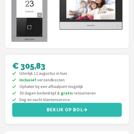
POPULAIRE MERKEN
Eufy
Home-Locking
Reolink
EZVIZ
€ 305,83
Uiterlijk 12 augustus in huis
Hikvision
Inclusief
verzendkosten
Ophalen bij een afhaalpunt mogelijk
TP-Link
30 dagen bedenktijd &
gratis
retourneren
Dag en nacht klantenservice
Foscam
BEKIJK OP BOL
Teceye