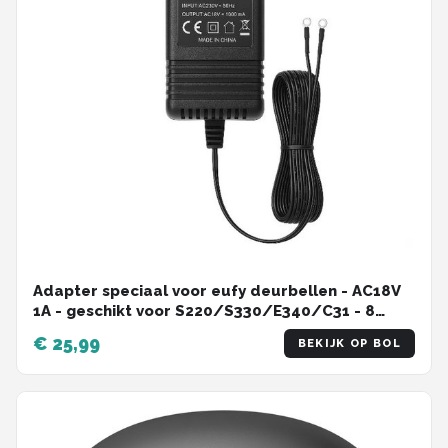
Adapter speciaal voor eufy deurbellen - AC18V
1A - geschikt voor S220/S330/E340/C31 - 8
meter kabel - hoge kwaliteit - werkt
€ 25,99
BEKIJK OP BOL
gegarandeerd