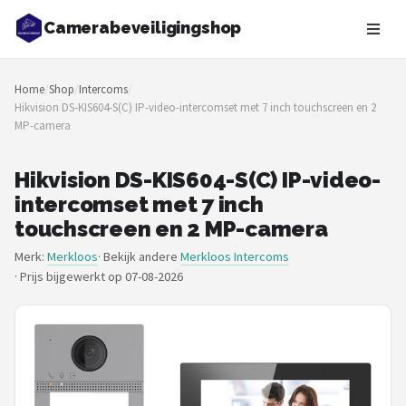
Camerabeveiligingshop
Zoeken
Home
/
Shop
/
Intercoms
/
NAVIGATIE
Hikvision DS-KIS604-S(C) IP-video-intercomset met 7 inch touchscreen en 2
MP-camera
Shop
Merken
Hikvision DS-KIS604-S(C) IP-video-
intercomset met 7 inch
Blog
touchscreen en 2 MP-camera
Merk:
Merkloos
· Bekijk andere
Merkloos Intercoms
Beveiligingscamera's
·
Prijs bijgewerkt op 07-08-2026
Camera Deurbellen
NAS
Shop