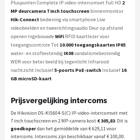
Pluspunten Complete IP video-intercomset Full HD
2
MP deurcamera
7 inch touchscreen
binnenmonitor
Hik-Connect
bediening via smartphone Live
videobeelden en tweerichtingsaudio Deur op afstand
openen Ingebouwde
WiFi
RFID kaartlezer voor
toegangscontrole Tot
10.000 toegangskaarten
IP65
water- en stofbestendig
IK08
vandalismebestendig
WDR voor beter beeld bij tegenlicht Infrarood
nachtzicht Inclusief
5-poorts PoE-switch
Inclusief
16
GB microSD-kaart
Prijsvergelijking intercoms
De Hikvision DS-KIS604-S(C) IP-video-intercomset met
7 inch touchscreen en 2 MP-camera kost
€ 305,83
. Dit is
goedkoper
dan het gemiddelde van € 629,11 voor
intercoms. Intercoms zijn beschikbaar vanaf € 100,00.