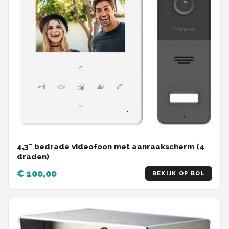
4,3" bedrade videofoon met aanraakscherm (4
draden)
€ 100,00
BEKIJK OP BOL