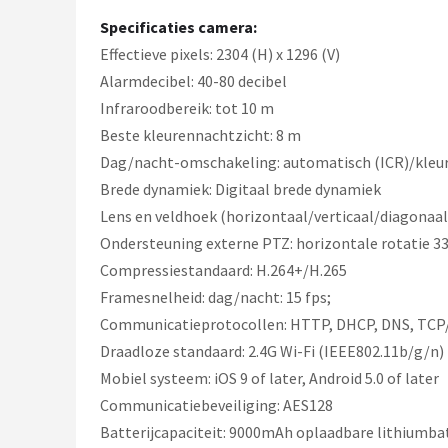
Specificaties camera:
Effectieve pixels: 2304 (H) x 1296 (V)
Alarmdecibel: 40-80 decibel
Infraroodbereik: tot 10 m
Beste kleurennachtzicht: 8 m
Dag/nacht-omschakeling: automatisch (ICR)/kleu
Brede dynamiek: Digitaal brede dynamiek
Lens en veldhoek (horizontaal/verticaal/diagonaal): H:
Ondersteuning externe PTZ: horizontale rotatie 336 
Compressiestandaard: H.264+/H.265
Framesnelheid: dag/nacht: 15 fps;
Communicatieprotocollen: HTTP, DHCP, DNS, TCP
Draadloze standaard: 2.4G Wi-Fi (IEEE802.11b/g/n)
Mobiel systeem: iOS 9 of later, Android 5.0 of later
Communicatiebeveiliging: AES128
Batterijcapaciteit: 9000mAh oplaadbare lithiumbat