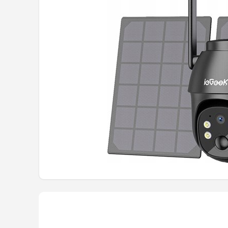
POPULAIRE MERKEN
Eufy
Home-Locking
Reolink
EZVIZ
Hikvision
TP-Link
Foscam
Teceye