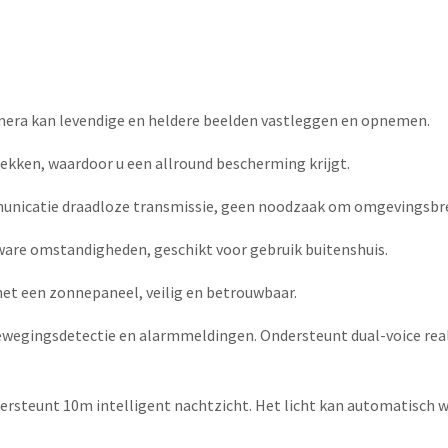
camera kan levendige en heldere beelden vastleggen en opnemen.
lekken, waardoor u een allround bescherming krijgt.
nicatie draadloze transmissie, geen noodzaak om omgevingsbre
zware omstandigheden, geschikt voor gebruik buitenshuis.
et een zonnepaneel, veilig en betrouwbaar.
ewegingsdetectie en alarmmeldingen. Ondersteunt dual-voice real
teunt 10m intelligent nachtzicht. Het licht kan automatisch wor