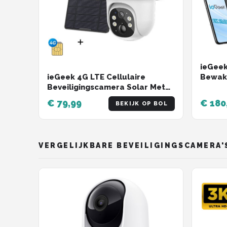
ieGeek
Bewak
ieGeek 4G LTE Cellulaire
Draadl
Beveiligingscamera Solar Met
WiFi B
SIM-kaart, Outdoor Draadloze
€ 79,99
€ 180
BEKIJK OP BOL
thuis 
Geen WiFi Bewakingscamera
Bewegi
CCTV, 2K HD PTZ Nachtzicht PIR
Nachtz
Bewegingsdetectie Melding
Securit
Alarm SD & Cloud Opslag IP64
VERGELIJKBARE BEVEILIGINGSCAMERA'