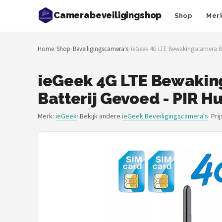
Camerabeveiligingshop
Shop
Mer
Zoeken
Home
/
Shop
/
Beveiligingscamera's
/
ieGeek 4G LTE Bewakingscamera Bu
NAVIGATIE
Shop
ieGeek 4G LTE Bewakin
Batterij Gevoed - PIR 
Merken
Merk:
ieGeek
· Bekijk andere
ieGeek Beveiligingscamera's
·
Pri
Blog
Beveiligingscamera's
Camera Deurbellen
NAS
Shop