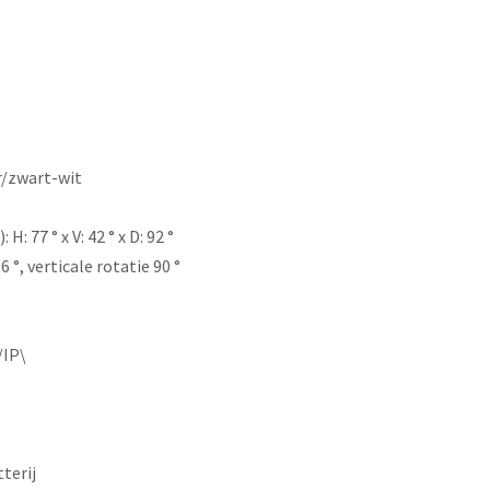
r/zwart-wit
 77 ° x V: 42 ° x D: 92 °
°, verticale rotatie 90 °
/IP\
terij