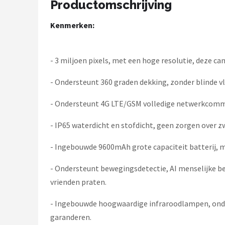
Productomschrijving
Smartwares
Kenmerken:
ieGeek
Alle merken →
- 3 miljoen pixels, met een hoge resolutie, deze 
- Ondersteunt 360 graden dekking, zonder blinde v
- Ondersteunt 4G LTE/GSM volledige netwerkcommu
- IP65 waterdicht en stofdicht, geen zorgen over 
- Ingebouwde 9600mAh grote capaciteit batterij, m
- Ondersteunt bewegingsdetectie, AI menselijke b
vrienden praten.
- Ingebouwde hoogwaardige infraroodlampen, onders
garanderen.