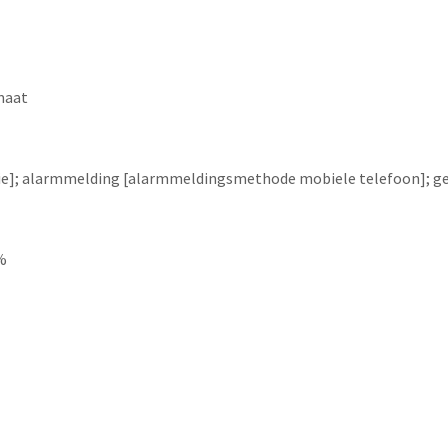
maat
]; alarmmelding [alarmmeldingsmethode mobiele telefoon]; gelu
%