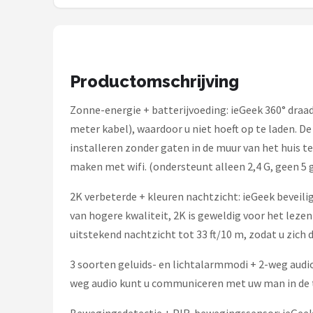
Smartwares
ieGeek
Alle merken →
Productomschrijving
Zonne-energie + batterijvoeding: ieGeek 360° dra
meter kabel), waardoor u niet hoeft op te laden. 
installeren zonder gaten in de muur van het huis t
maken met wifi. (ondersteunt alleen 2,4 G, geen 5 g
2K verbeterde + kleuren nachtzicht: ieGeek beveil
van hogere kwaliteit, 2K is geweldig voor het lez
uitstekend nachtzicht tot 33 ft/10 m, zodat u zich
3 soorten geluids- en lichtalarmmodi + 2-weg audio
weg audio kunt u communiceren met uw man in de tu