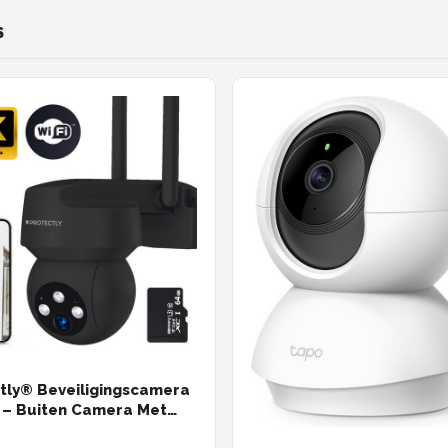
horizontaal & 130° vertica
y - zwart - 3 stuks
Wit - 4 Stuks
S
tly® Beveiligingscamera
 – Buiten Camera Met
icht – Buitencamera -