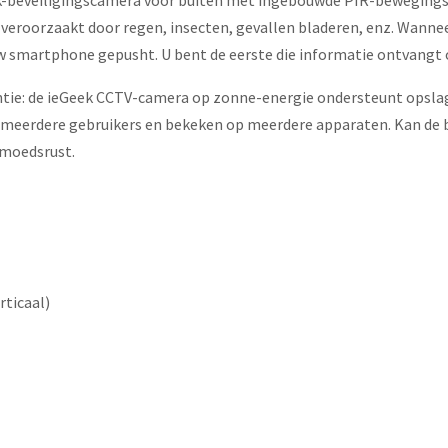
-beveiligingscamera voor buiten met ingebouwde PIR-bewegingsse
veroorzaakt door regen, insecten, gevallen bladeren, enz. Wanne
smartphone gepusht. U bent de eerste die informatie ontvangt ove
antie: de ieGeek CCTV-camera op zonne-energie ondersteunt opsla
meerdere gebruikers en bekeken op meerdere apparaten. Kan de bev
emoedsrust.
rticaal)