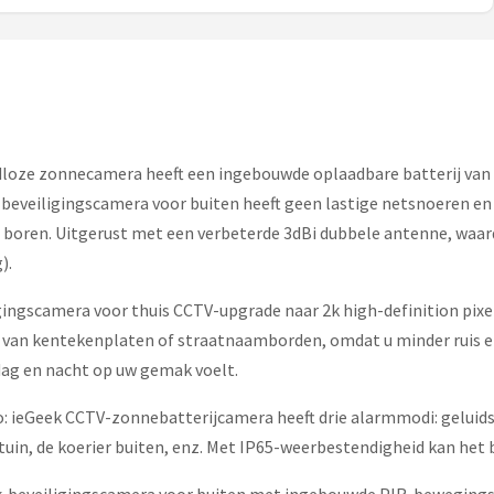
adloze zonnecamera heeft een ingebouwde oplaadbare batterij va
De beveiligingscamera voor buiten heeft geen lastige netsnoeren e
e boren. Uitgerust met een verbeterde 3dBi dubbele antenne, waar
).
igingscamera voor thuis CCTV-upgrade naar 2k high-definition pixe
en van kentekenplaten of straatnaamborden, omdat u minder ruis 
 dag en nacht op uw gemak voelt.
: ieGeek CCTV-zonnebatterijcamera heeft drie alarmmodi: geluidsa
in, de koerier buiten, enz. Met IP65-weerbestendigheid kan het b