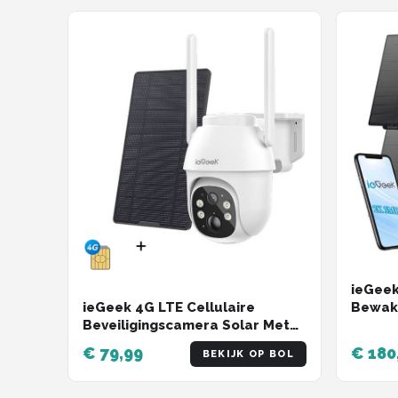
ieGeek
Bewak
ieGeek 4G LTE Cellulaire
Draadl
Beveiligingscamera Solar Met
WiFi B
SIM-kaart, Outdoor Draadloze
€ 79,99
€ 180
BEKIJK OP BOL
thuis 
Geen WiFi Bewakingscamera
Bewegi
CCTV, 2K HD PTZ Nachtzicht PIR
Nachtz
Bewegingsdetectie Melding