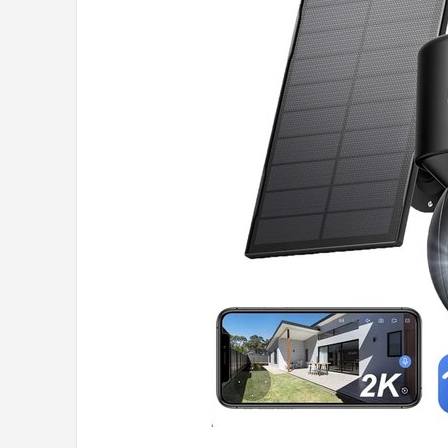
POPULAIRE MERKEN
Eufy
Home-Locking
Reolink
EZVIZ
Hikvision
TP-Link
Foscam
Teceye