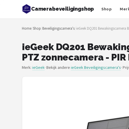
Camerabeveiligingshop
Shop
Mer
Zoeken
Home
/
Shop
/
Beveiligingscamera's
/
ieGeek DQ201 Bewakingscamera Bui
NAVIGATIE
Shop
ieGeek DQ201 Bewakings
PTZ zonnecamera - PIR 
Merken
Merk:
ieGeek
· Bekijk andere
ieGeek Beveiligingscamera's
·
Pri
Blog
Beveiligingscamera's
Camera Deurbellen
NAS
Shop