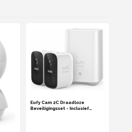
al -
Eufy Cam 2C Draadloze
Beveiligingsset - Inclusief
Homebase2 en 2 Camera's - Wit