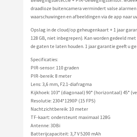
Bewegingsdetectie + PIR-bewegingssensor: ieGeek
draadloze buitencamera vermindert valse alarmen 
waarschuwingen en afbeeldingen via de app naar uw 
Opslag in de cloud/op geheugenkaart + 1 jaar gar
128 GB, niet inbegrepen). Kan worden gedeeld met 
de gaten te laten houden. 1 jaar garantie geeft u g
Specificaties:
PIR-sensor: 110 graden
PIR-bereik: 8 meter
Lens: 3,6 mm, F2.1-diafragma
Kijkhoek: 103° (diagonaal) 90° (horizontaal) 45° (ve
Resolutie: 2304*1290P (15 FPS)
Nachtzichtbereik: 10 meter
TF-kaart: ondersteunt maximaal 128G
Antenne: 3DBi
Batterijcapaciteit: 3,7 V 5200 mAh