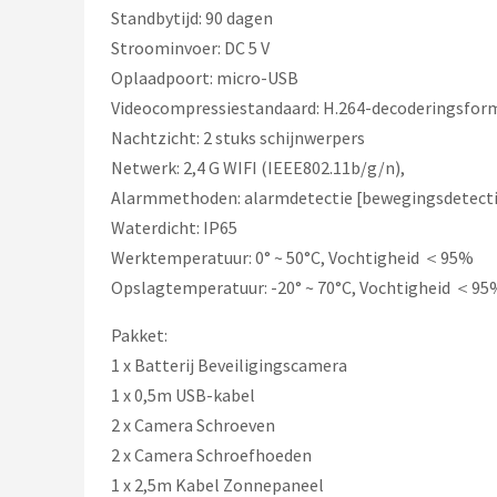
Standbytijd: 90 dagen
Stroominvoer: DC 5 V
Oplaadpoort: micro-USB
Videocompressiestandaard: H.264-decoderingsfor
Nachtzicht: 2 stuks schijnwerpers
Netwerk: 2,4 G WIFI (IEEE802.11b/g/n),
Alarmmethoden: alarmdetectie [bewegingsdetectie
Waterdicht: IP65
Werktemperatuur: 0° ~ 50°C, Vochtigheid ＜95%
Opslagtemperatuur: -20° ~ 70°C, Vochtigheid ＜95
Pakket:
1 x Batterij Beveiligingscamera
1 x 0,5m USB-kabel
2 x Camera Schroeven
2 x Camera Schroefhoeden
1 x 2,5m Kabel Zonnepaneel