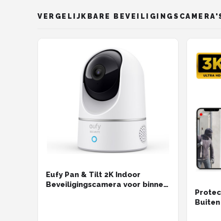
Securit
Alarm SD & Cloud Opslag IP64
VERGELIJKBARE BEVEILIGINGSCAMERA'
Eufy Pan & Tilt 2K Indoor
Beveiligingscamera voor binnen
Protec
- Bedraad - Wit
Buiten
Nachtz