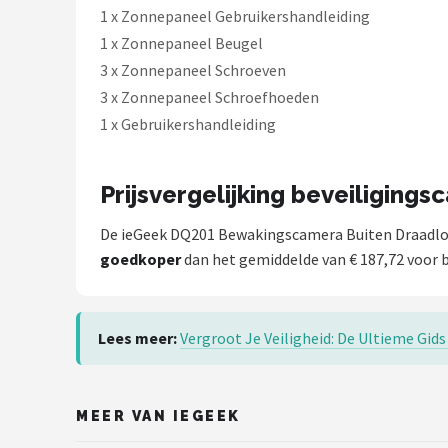
1 x Zonnepaneel Gebruikershandleiding
1 x Zonnepaneel Beugel
3 x Zonnepaneel Schroeven
3 x Zonnepaneel Schroefhoeden
1 x Gebruikershandleiding
Prijsvergelijking beveiligings
De ieGeek DQ201 Bewakingscamera Buiten Draadloos
goedkoper
dan het gemiddelde van € 187,72 voor b
Lees meer:
Vergroot Je Veiligheid: De Ultieme Gid
MEER VAN IEGEEK