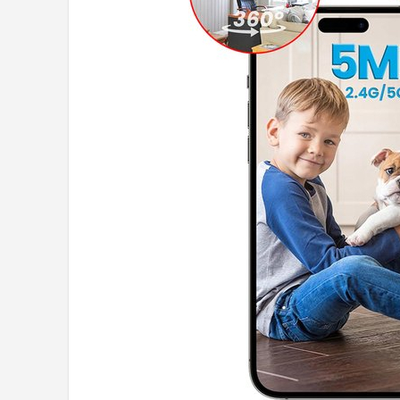
POPULAIRE MERKEN
Eufy
Home-Locking
Reolink
EZVIZ
Hikvision
TP-Link
Foscam
Teceye