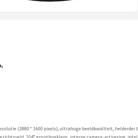
a,
olutie (2880 * 1600 pixels), ultrahoge beeldkwaliteit, helderder b
ezichtsveld, 104° groothoeklens, interne camera-activering, intel