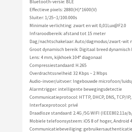
Bluetooth-versie: BLE
Effectieve pixels: 2880(H)*1600(V)
Sluiter: 1/25~1/100.000s
Minimale verlichting: zwart en wit 0,
01Lux@F2.0
Infraroodbereik: afstand tot 15 meter
Dag/nachtschakelaar: Auto/dagmodus/zwart-wit n
Groot dynamisch bereik: Digitaal breed dynamisch 
Lens: 4 mm, kijkhoek 104° diagonaal
Compressiestandaard: H.265
Overdrachtssnelheid: 32 Kbps ~ 2 Mbps
Audio-invoer/uitvoer: Ingebouwde microfoon/luids
Alarmtrigger: intelligente bewegingsdetectie
Communicatieprotocol: HTTP, DHCP, DNS, TCP/IP
Interfaceprotocol: privé
Draadloze standaard: 2.4G /5G WIFI (IEEE802.11a/b
Mobiele telefoonsysteem: iOS 8 of hoger, Android 4
Communicatiebeveiliging: gebruikersauthenticatie