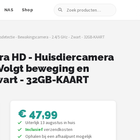
Zoeken
NAS
Shop
dsdetectie - Bewakingscamera - 2.4/5 GHz - Zwart - 32GB-KAART
tra HD - Huisdiercamera
 Volgt beweging en
Zwart - 32GB-KAART
€ 47,99
Uiterlijk 13 augustus in huis
Inclusief
verzendkosten
Ophalen bij een afhaalpunt mogelijk