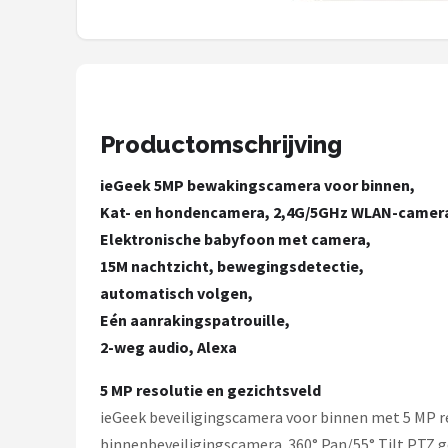
Smartwares
ieGeek
Alle merken →
Productomschrijving
ieGeek 5MP bewakingscamera voor binnen,
Kat- en hondencamera, 2,4G/5GHz WLAN-camer
Elektronische babyfoon met camera,
15M nachtzicht, bewegingsdetectie,
automatisch volgen,
Eén aanrakingspatrouille,
2-weg audio, Alexa
5 MP resolutie en gezichtsveld
ieGeek beveiligingscamera voor binnen met 5 MP res
binnenbeveiligingscamera. 360° Pan/55° Tilt PTZ g