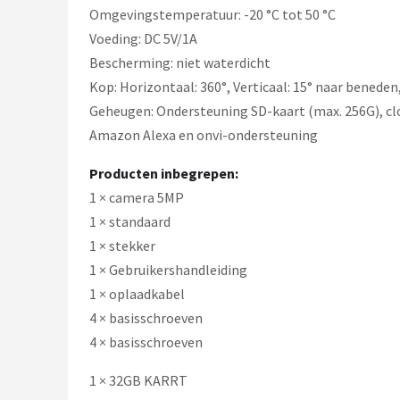
Omgevingstemperatuur: -20 °C tot 50 °C
Voeding: DC 5V/1A
Bescherming: niet waterdicht
Kop: Horizontaal: 360°, Verticaal: 15° naar beneden
Geheugen: Ondersteuning SD-kaart (max. 256G), c
Amazon Alexa en onvi-ondersteuning
Producten inbegrepen:
1 × camera 5MP
1 × standaard
1 × stekker
1 × Gebruikershandleiding
1 × oplaadkabel
4 × basisschroeven
4 × basisschroeven
1 × 32GB KARRT