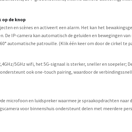
k op de knop
jecten en scènes en activeert een alarm. Het kan het bewakingsgeb
eren. De IP-camera kan automatisch de geluiden en bewegingen va
60° automatische patrouille. (Klik één keer om door de cirkel te p
4GHz/5GHz wifi, het 5G-signaal is sterker, sneller en soepeler; D
ra ondersteunt ook one-touch pairing, waardoor de verbindingss
e microfoon en luidspreker waarmee je spraakopdrachten naar d
kingscamera voor binnenshuis ondersteunt delen met meerdere pe