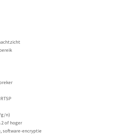
achtzicht
bereik
preker
, RTSP
/g/n)
.2 of hoger
, software-encryptie