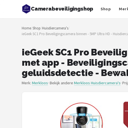
Camerabeveiligingshop
Shop
Mer
Zoeken
Home
/
Shop
/
Huisdiercamera's
/
NAVIGATIE
ieGeek SC1 Pro Beveiligingscamera binnen - 5MP Ultra HD - Huisdier
Shop
ieGeek SC1 Pro Beveili
Merken
met app - Beveiligings
Blog
geluidsdetectie - Bewa
Beveiligingscamera's
Merk:
Merkloos
· Bekijk andere
Merkloos Huisdiercamera's
·
Pri
Camera Deurbellen
NAS
Shop