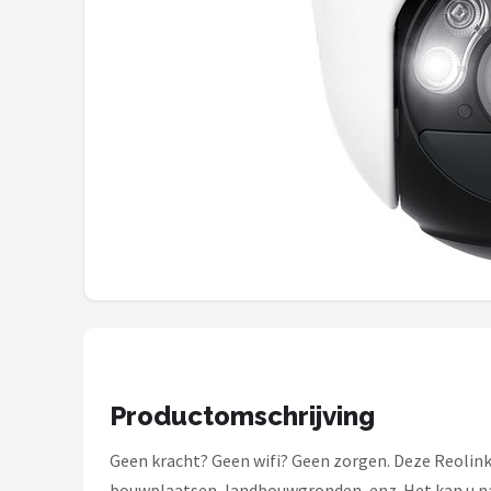
Smartwares
ieGeek
Alle merken →
Productomschrijving
Geen kracht? Geen wifi? Geen zorgen. Deze Reolink
bouwplaatsen, landbouwgronden, enz. Het kan u na