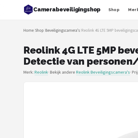
Camerabeveiligingshop
Shop
Mer
Zoeken
Home
/
Shop
/
Beveiligingscamera's
/
Reolink 4G LTE 5MP beveiligingsca
NAVIGATIE
Shop
Reolink 4G LTE 5MP beve
Detectie van personen/
Merken
Merk:
Reolink
· Bekijk andere
Reolink Beveiligingscamera's
·
Pri
Blog
Beveiligingscamera's
Camera Deurbellen
NAS
Shop