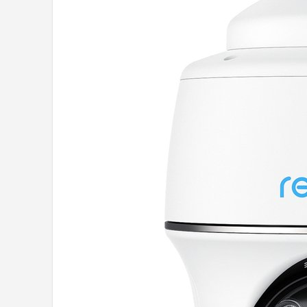
POPULAIRE MERKEN
Eufy
Home-Locking
Reolink
EZVIZ
Hikvision
TP-Link
Foscam
Teceye