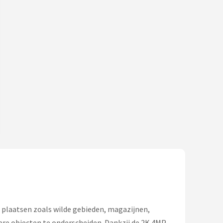
r plaatsen zoals wilde gebieden, magazijnen,
e objecten te onderscheiden. Dankzij de 2K 4MP-