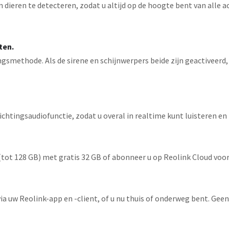
ieren te detecteren, zodat u altijd op de hoogte bent van alle act
ten.
gsmethode. Als de sirene en schijnwerpers beide zijn geactiveerd,
htingsaudiofunctie, zodat u overal in realtime kunt luisteren e
ot 128 GB) met gratis 32 GB of abonneer u op Reolink Cloud voor
via uw Reolink-app en -client, of u nu thuis of onderweg bent. Gee