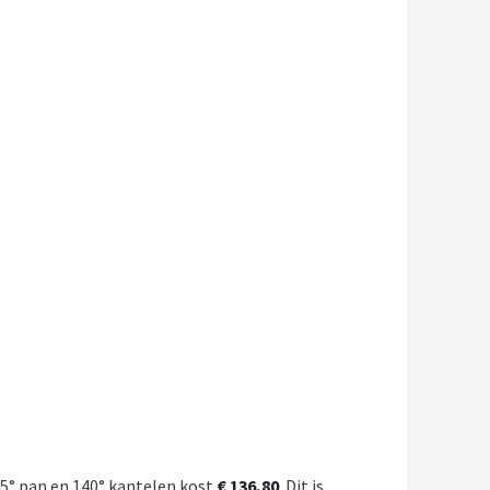
55° pan en 140° kantelen kost
€ 136,80
. Dit is