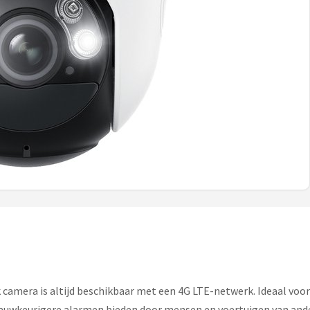
 camera is altijd beschikbaar met een 4G LTE-netwerk. Ideaal voo
uwkeurigere alarmen bieden door mensen en voertuigen van ander