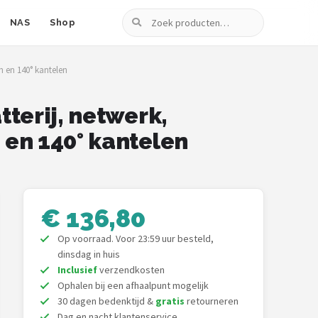
Zoeken
NAS
Shop
n en 140° kantelen
terij, netwerk,
 en 140° kantelen
€ 136,80
Op voorraad. Voor 23:59 uur besteld,
dinsdag in huis
Inclusief
verzendkosten
Ophalen bij een afhaalpunt mogelijk
30 dagen bedenktijd &
gratis
retourneren
Dag en nacht klantenservice