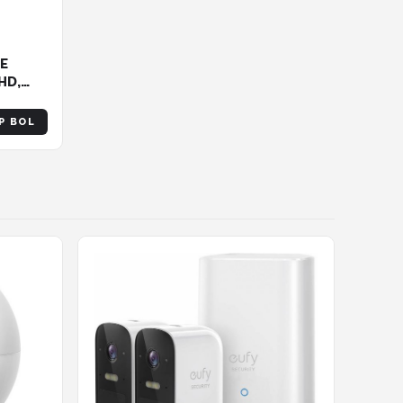
oE
HD,
F1.0
P BOL
logie,
erende
e Alarm