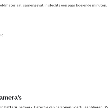
eeldmateriaal, samengevat in slechts een paar boeiende minuten.
eld
camera's
p batterij, netwerk, Detectie van personen/voertuigen/dieren, 3