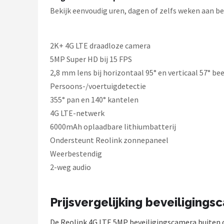
Bekijk eenvoudig uren, dagen of zelfs weken aan b
2K+ 4G LTE draadloze camera
5MP Super HD bij 15 FPS
2,8 mm lens bij horizontaal 95° en verticaal 57° be
Persoons-/voertuigdetectie
355° pan en 140° kantelen
4G LTE-netwerk
6000mAh oplaadbare lithiumbatterij
Ondersteunt Reolink zonnepaneel
Weerbestendig
2-weg audio
Prijsvergelijking beveiligings
De Reolink 4G LTE 5MP beveiligingscamera buiten o