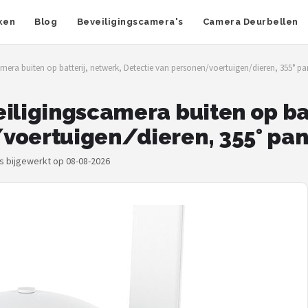
ken
Blog
Beveiligingscamera's
Camera Deurbellen
mera buiten op batterij, netwerk, Detectie van personen/voertuigen/dieren, 355° pa
iligingscamera buiten op bat
voertuigen/dieren, 355° pan
js bijgewerkt op 08-08-2026