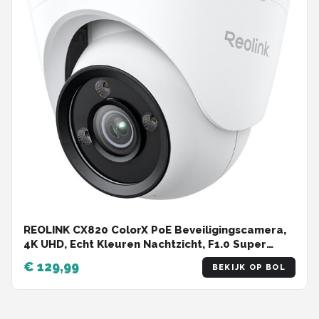
REOLINK CX820 ColorX PoE Beveiligingscamera,
4K UHD, Echt Kleuren Nachtzicht, F1.0 Super
Diafragma, 1/1.8'' Beeldsensor, HDR-
€ 129,99
BEKIJK OP BOL
technologie,
Persoons-/Voertuig-/Dierendetectie, Spotlicht
& Sirene Alarm