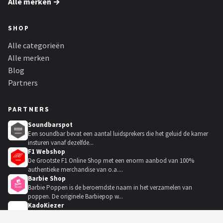
Alle merken →
SHOP
Alle categorieën
Alle merken
Blog
Partners
PARTNERS
Soundbarspot
Een soundbar bevat een aantal luidsprekers die het geluid de kamer
insturen vanaf dezelfde...
F1 Webshop
De Grootste F1 Online Shop met een enorm aanbod van 100%
authentieke merchandise van o.a....
Barbie Shop
Barbie Poppen is de beroemdste naam in het verzamelen van
poppen. De originele Barbiepop w...
KadoKiezer
🎁
Het perfecte cadeau voor elke gelegenheid.