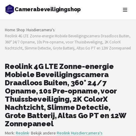
Camerabeveiligingshop
Zoeken
Home
/
Shop
/
Huisdiercamera's
/
NAVIGATIE
Reolink 4G LTE Zonne-energie Mobiele Beveiligingscamera Draadloos Buiten,
360° 24/7 Opname, 10s Pre-opname, voor Thuissbeveiliging, 2K ColorX
Shop
Nachtzicht, Slimme Detectie, Grote Batterij, Altas Go PT en 12W Zonnepaneel
Merken
Reolink 4G LTE Zonne-energie
Mobiele Beveiligingscamera
Blog
Draadloos Buiten, 360° 24/7
Beveiligingscamera's
Opname, 10s Pre-opname, voor
Thuissbeveiliging, 2K ColorX
Camera Deurbellen
Nachtzicht, Slimme Detectie,
Grote Batterij, Altas Go PT en 12W
NAS
Zonnepaneel
Shop
Merk:
Reolink
· Bekijk andere
Reolink Huisdiercamera's