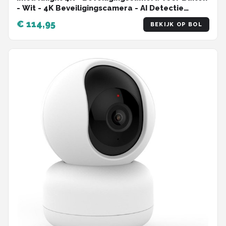
- Wit - 4K Beveiligingscamera - AI Detectie
Personen Dieren En Voertuigen - 600 Lumen
€ 114,95
BEKIJK OP BOL
Spotlight - 110 dB Beveiligingssirene - IP66
Weerbestendig