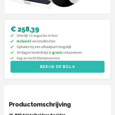
Smartwares
ieGeek
Alle merken →
€ 258,39
Uiterlijk 13 augustus in huis
Inclusief
verzendkosten
Ophalen bij een afhaalpunt mogelijk
30 dagen bedenktijd &
gratis
retourneren
Dag en nacht klantenservice
BEKIJK OP BOL
Productomschrijving
2K 4MP Kristalheldere Beelden