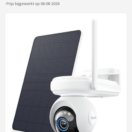
·
Prijs bijgewerkt op 06-08-2026
POPULAIRE MERKEN
Eufy
Home-Locking
Reolink
EZVIZ
Hikvision
TP-Link
Foscam
Teceye