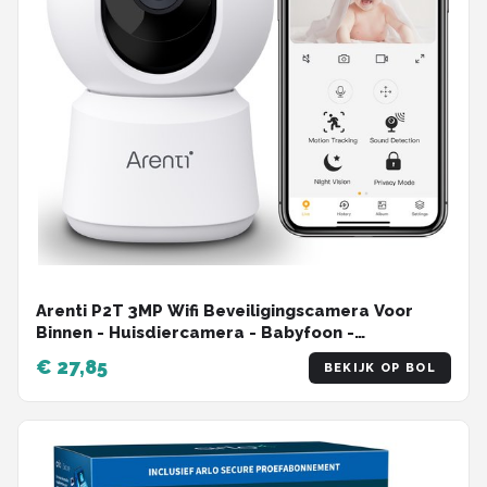
Arenti P2T 3MP Wifi Beveiligingscamera Voor
Binnen - Huisdiercamera - Babyfoon -
Beweegbaar - 2.4GHZ Wifi - Draadloos - Full360°
€ 27,85
BEKIJK OP BOL
bewaking - Geen Blinde Vlekken - Geen
Maandelijkse Kosten - HD - Besturing via App -
Onvif