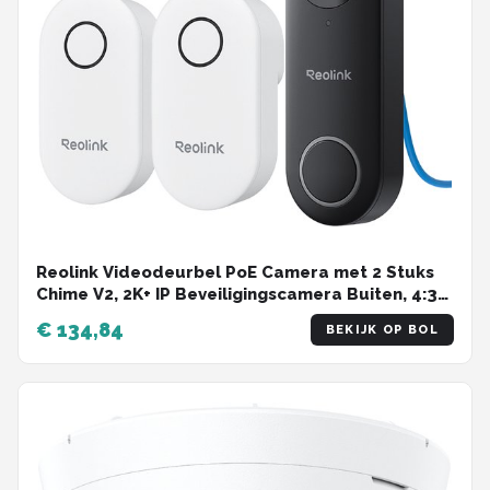
Reolink Videodeurbel PoE Camera met 2 Stuks
Chime V2, 2K+ IP Beveiligingscamera Buiten, 4:3
Beeldverhouding, 180° Diagonaal,
€ 134,84
BEKIJK OP BOL
Tweewegcommunicatie, Plug & Play, Beveiligde
Lokale Opslag, Geen Maandelijkse Kosten