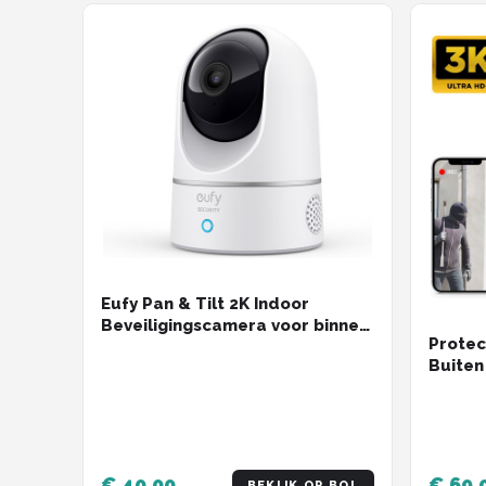
Eufy Pan & Tilt 2K Indoor
Beveiligingscamera voor binnen
Protec
- Bedraad - Wit
Buiten
Nachtz
Securi
Met Wi
- Zwar
€ 40,00
€ 69,
BEKIJK OP BOL