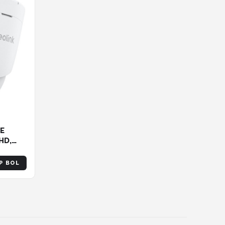
oE
HD,
F1.0
P BOL
logie,
erende
e Alarm