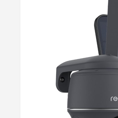
POPULAIRE MERKEN
Eufy
Home-Locking
Reolink
EZVIZ
Hikvision
TP-Link
Foscam
Teceye