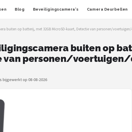
ken
Blog
Beveiligingscamera's
Camera Deurbellen
era buiten op batterij, met 32GB MicroSD-kaart, Detectie van personen/voertuigen/di
iligingscamera buiten op bat
e van personen/voertuigen/di
js bijgewerkt op 08-08-2026