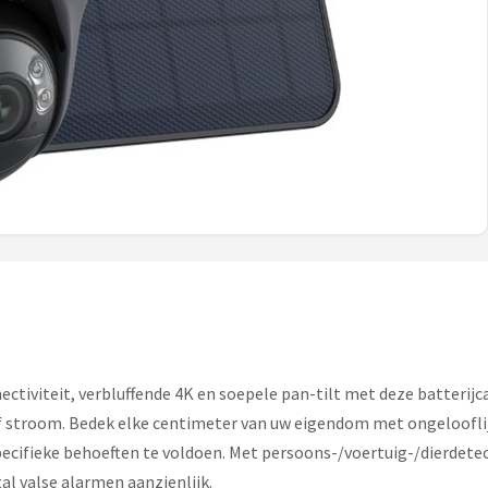
tiviteit, verbluffende 4K en soepele pan-tilt met deze batterij
 of stroom. Bedek elke centimeter van uw eigendom met ongeloofli
pecifieke behoeften te voldoen. Met persoons-/voertuig-/dierdetec
al valse alarmen aanzienlijk.