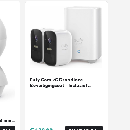
Eufy Cam 2C Draadloze
Beveiligingsset - Inclusief
Homebase2 en 2 Camera's - Wit
Binnen
€ 139,00
P BOL
BEKIJK OP BOL