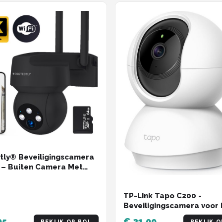
tly® Beveiligingscamera
 – Buiten Camera Met
icht – Buitencamera -
ty camera - 3K HD 5MP -
TP-Link Tapo C200 -
Fi en APP - Incl. 64GB SD
Beveiligingscamera voor 
t
- 1080P Pan / Tilt Home
95
€ 21,00
BEKIJK OP BOL
BEKIJK O