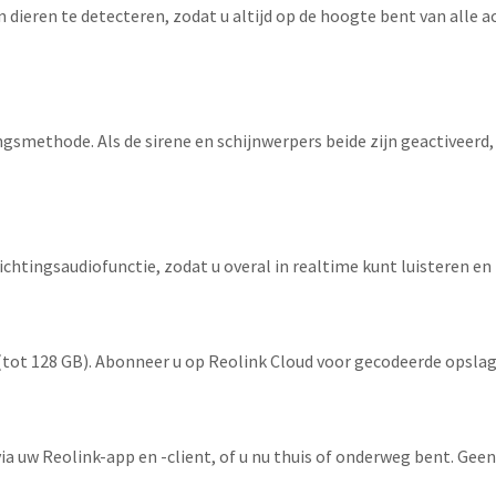
ieren te detecteren, zodat u altijd op de hoogte bent van alle act
gsmethode. Als de sirene en schijnwerpers beide zijn geactiveerd,
htingsaudiofunctie, zodat u overal in realtime kunt luisteren e
ot 128 GB). Abonneer u op Reolink Cloud voor gecodeerde opslag
via uw Reolink-app en -client, of u nu thuis of onderweg bent. Gee