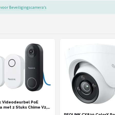
s voor Beveiligingscamera's
k Videodeurbel PoE
 met 2 Stuks Chime V2,
 Beveiligingscamera
REOLINK CX820 ColorX P