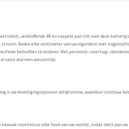
tiviteit, verbluffende 4K en soepele pan-tilt met deze batterij
 of stroom. Bedek elke centimeter van uw eigendom met ongeloofli
pecifieke behoeften te voldoen. Met persoons-/voertuig-/dierdetec
al valse alarmen aanzienlijk.
g is uw beveiligingssysteem altijd online, waardoor continue be
n bewaak moeiteloos elke hoek van uw ruimte, zodat niets aan uw