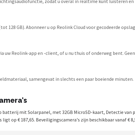
htingsaudiofunctie, zodat u overal in realtime kunt luisteren e
ot 128 GB). Abonneer u op Reolink Cloud voor gecodeerde opslag
via uw Reolink-app en -client, of u nu thuis of onderweg bent. Gee
eeldmateriaal, samengevat in slechts een paar boeiende minuten.
camera's
 batterij mit Solarpanel, met 32GB MicroSD-kaart, Detectie van p
 ligt op € 187,65. Beveiligingscamera's zijn beschikbaar vanaf € 8,