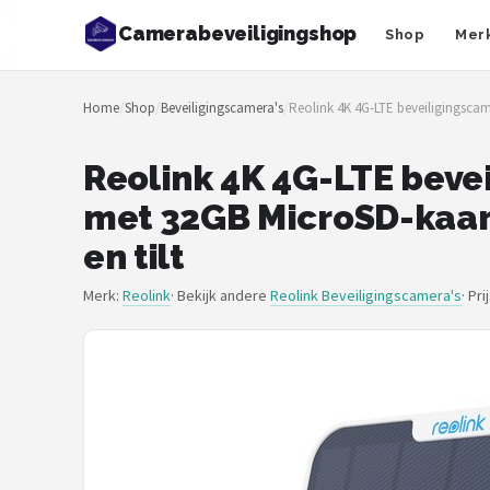
Camerabeveiligingshop
Shop
Mer
Zoeken
Home
/
Shop
/
Beveiligingscamera's
/
Reolink 4K 4G-LTE beveiligingscam
NAVIGATIE
Shop
Reolink 4K 4G-LTE bevei
met 32GB MicroSD-kaar
Merken
en tilt
Blog
Merk:
Reolink
· Bekijk andere
Reolink Beveiligingscamera's
·
Pri
Beveiligingscamera's
Camera Deurbellen
NAS
Shop