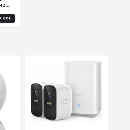
HD,
F1.0
P BOL
logie,
erende
e Alarm