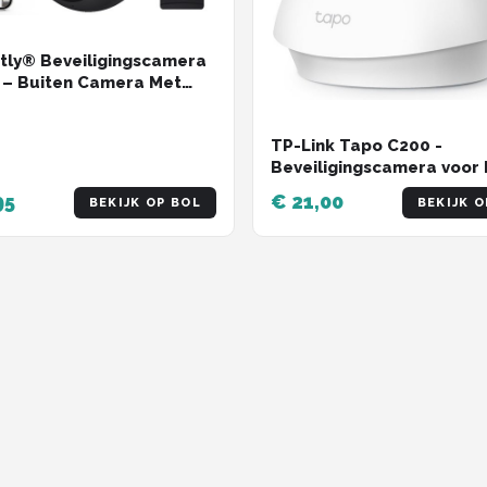
tly® Beveiligingscamera
 – Buiten Camera Met
icht – Buitencamera -
ty camera - 3K HD 5MP -
TP-Link Tapo C200 -
Fi en APP - Incl. 64GB SD
Beveiligingscamera voor 
t
- 1080P Pan / Tilt Home
95
€ 21,00
BEKIJK OP BOL
BEKIJK O
Security Wi-Fi - Wit