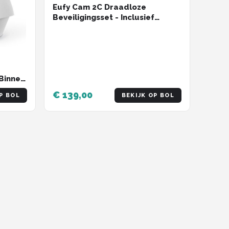
Eufy Cam 2C Draadloze
Beveiligingsset - Inclusief
Homebase2 en 2 Camera's - Wit
Binnen
€ 139,00
P BOL
BEKIJK OP BOL