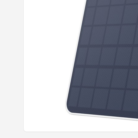
POPULAIRE MERKEN
Eufy
Home-Locking
Reolink
EZVIZ
Hikvision
TP-Link
Foscam
Teceye