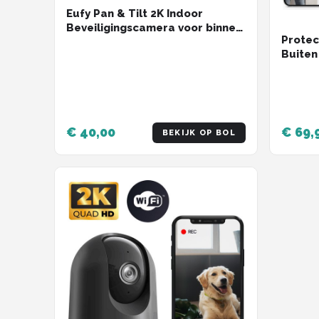
Eufy Pan & Tilt 2K Indoor
Beveiligingscamera voor binnen
Protec
- Bedraad - Wit
Buiten
Nachtz
Securi
Met Wi
- Zwar
€ 40,00
€ 69,
BEKIJK OP BOL