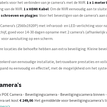
kabels voor het verbinden van je camera’s met de NVR.
1 x 1 meter
ing van de NVR.
1 x HDMI Kabel
: Om de NVR eenvoudig aan te sluite
t schroeven en plugjes
: Voor het bevestigen van de camera’s aan 
 Camera’s (2560x1920P) met infrarood- en LED-verlichting voor n
chijf, goed voor 14-30 dagen opname met 2 camera’s (afhankelijk v
 voor aansluiting op een scherm.
re locaties die behoefte hebben aan extra beveiliging. Kleine bev
zekerd van eenvoudige installatie, betrouwbare prestaties en voll
pand nu eenvoudig en effectief, met de mogelijkheid om het syste
camera's
 POE Camera - Beveiligingscamera - Beveiligingscamera binnen -
era set kost
€ 249,00
. Het gemiddelde voor beveiligingscamera's li
amera's
.