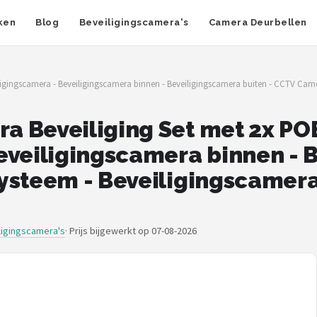
ken
Blog
Beveiligingscamera's
Camera Deurbellen
igingscamera - Beveiligingscamera binnen - Beveiligingscamera buiten - CCTV Came
a Beveiliging Set met 2x PO
eveiligingscamera binnen - 
ysteem - Beveiligingscamera 
ligingscamera's
·
Prijs bijgewerkt op 07-08-2026