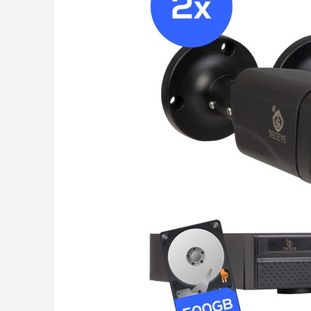
POPULAIRE MERKEN
Eufy
Home-Locking
Reolink
EZVIZ
Hikvision
TP-Link
Foscam
Teceye