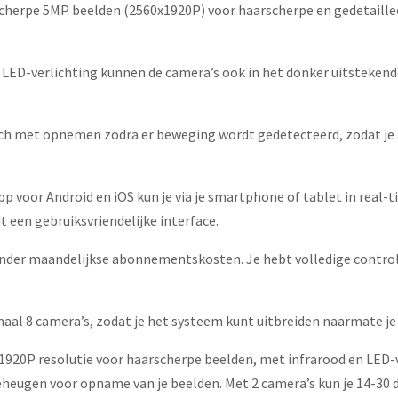
scherpe 5MP beelden (2560x1920P) voor haarscherpe en gedetailleerd
en LED-verlichting kunnen de camera’s ook in het donker uitsteken
ch met opnemen zodra er beweging wordt gedetecteerd, zodat je a
app voor Android en iOS kun je via je smartphone of tablet in real
dt een gebruiksvriendelijke interface.
onder maandelijkse abonnementskosten. Je hebt volledige controle
aal 8 camera’s, zodat je het systeem kunt uitbreiden naarmate j
x1920P resolutie voor haarscherpe beelden, met infrarood en LED-
heugen voor opname van je beelden. Met 2 camera’s kun je 14-30 