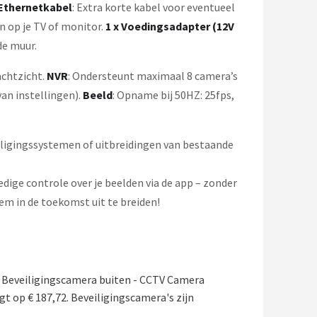
 Ethernetkabel
: Extra korte kabel voor eventueel
n op je TV of monitor.
1 x Voedingsadapter (12V
de muur.
achtzicht.
NVR
: Ondersteunt maximaal 8 camera’s
an instellingen).
Beeld
: Opname bij 50HZ: 25fps,
eiligingssystemen of uitbreidingen van bestaande
edige controle over je beelden via de app – zonder
em in de toekomst uit te breiden!
 Beveiligingscamera buiten - CCTV Camera
gt op € 187,72. Beveiligingscamera's zijn