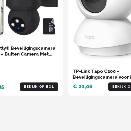
tly® Beveiligingscamera
 – Buiten Camera Met
icht – Buitencamera -
ty camera - 3K HD 5MP -
TP-Link Tapo C200 -
Fi en APP - Incl. 64GB SD
Beveiligingscamera voor 
t
- 1080P Pan / Tilt Home
95
€ 21,00
BEKIJK OP BOL
BEKIJK O
Security Wi-Fi - Wit