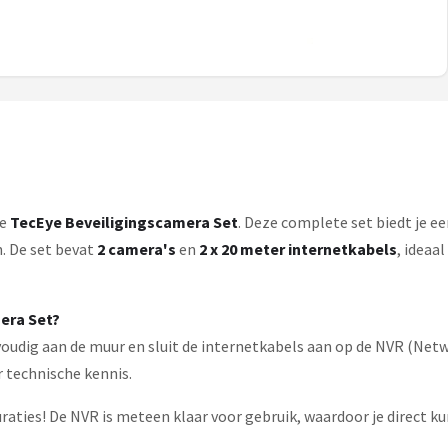
de
TecEye Beveiligingscamera Set
. Deze complete set biedt je e
. De set bevat
2 camera's
en
2 x 20 meter internetkabels
, ideaa
era Set?
voudig aan de muur en sluit de internetkabels aan op de NVR (Netwo
r technische kennis.
aties! De NVR is meteen klaar voor gebruik, waardoor je direct ku