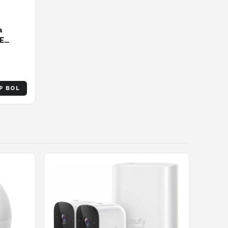
a
OE
mera -
n -
n -
P BOL