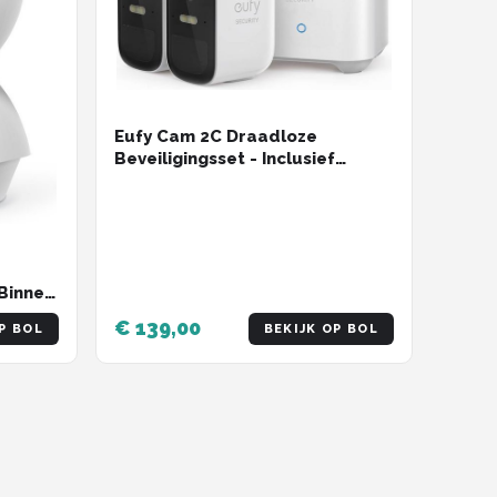
Eufy Cam 2C Draadloze
Beveiligingsset - Inclusief
Homebase2 en 2 Camera's - Wit
Binnen
€ 139,00
P BOL
BEKIJK OP BOL