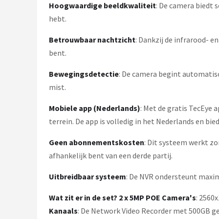
Hoogwaardige beeldkwaliteit
: De camera biedt 
hebt.
Betrouwbaar nachtzicht
: Dankzij de infrarood- 
bent.
Bewegingsdetectie
: De camera begint automatis
mist.
Mobiele app (Nederlands)
: Met de gratis TecEye 
terrein. De app is volledig in het Nederlands en bie
Geen abonnementskosten
: Dit systeem werkt z
afhankelijk bent van een derde partij.
Uitbreidbaar systeem
: De NVR ondersteunt maxim
Wat zit er in de set?
2 x 5MP POE Camera's
: 2560
Kanaals
: De Network Video Recorder met 500GB ge