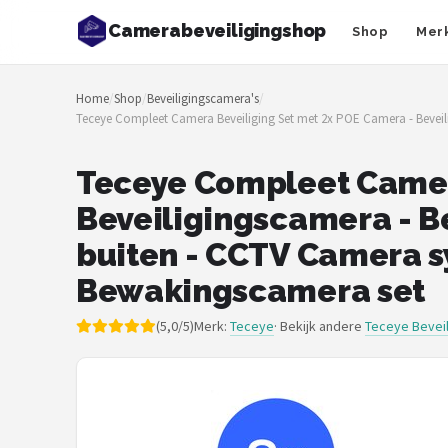
Camerabeveiligingshop
Shop
Mer
Zoeken
Home
/
Shop
/
Beveiligingscamera's
/
NAVIGATIE
Teceye Compleet Camera Beveiliging Set met 2x POE Camera - Beveil
Shop
Teceye Compleet Camer
Merken
Beveiligingscamera - B
Blog
buiten - CCTV Camera s
Bewakingscamera set
Beveiligingscamera's
(5,0/5)
Merk:
Teceye
· Bekijk andere
Teceye Bevei
Camera Deurbellen
NAS
Shop