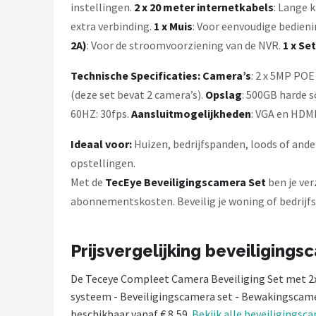
instellingen.
2 x 20 meter internetkabels
: Lange 
extra verbinding.
1 x Muis
: Voor eenvoudige bedien
2A)
: Voor de stroomvoorziening van de NVR.
1 x Se
Technische Specificaties:
Camera’s
: 2 x 5MP POE
(deze set bevat 2 camera’s).
Opslag
: 500GB harde s
60HZ: 30fps.
Aansluitmogelijkheden
: VGA en HDMI
Ideaal voor:
Huizen, bedrijfspanden, loods of ande
opstellingen.
Met de
TecEye Beveiligingscamera Set
ben je ver
abonnementskosten. Beveilig je woning of bedrijfs
Prijsvergelijking beveiligings
De Teceye Compleet Camera Beveiliging Set met 2x
systeem - Beveiligingscamera set - Bewakingscam
beschikbaar vanaf € 8,59.
Bekijk alle beveiligingsc