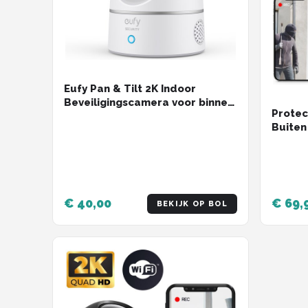
Eufy Pan & Tilt 2K Indoor
Beveiligingscamera voor binnen
Protec
- Bedraad - Wit
Buiten
Nachtz
Securi
Met Wi
- Zwar
€ 40,00
€ 69,
BEKIJK OP BOL