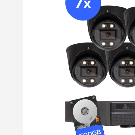
POPULAIRE MERKEN
Eufy
Home-Locking
Reolink
EZVIZ
Hikvision
TP-Link
Foscam
Teceye