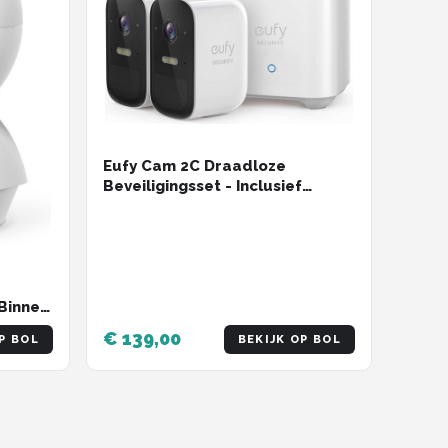
Eufy Cam 2C Draadloze
Beveiligingsset - Inclusief
Homebase2 en 2 Camera's - Wit
Binnen
€ 139,00
P BOL
BEKIJK OP BOL