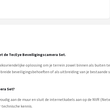
et de TecEye Beveiligingscamera Set.
ksvriendelijke oplossing om je terrein zowel binnen als buiten t
ebreide beveiligingsbehoeften of als uitbreiding van je bestaande
era Set?
oudig aan de muur en sluit de internetkabels aan op de NVR (Netwo
r technische kennis.