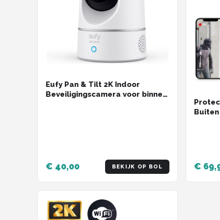
Eufy Pan & Tilt 2K Indoor
Beveiligingscamera voor binnen
Protec
- Bedraad - Wit
Buiten
Nachtz
Securi
Met Wi
- Zwar
€ 40,00
€ 69,
BEKIJK OP BOL