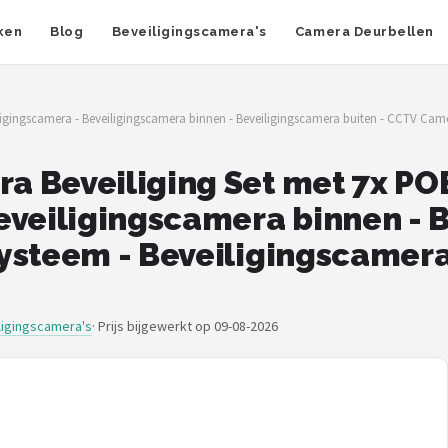
ken
Blog
Beveiligingscamera's
Camera Deurbellen
igingscamera - Beveiligingscamera binnen - Beveiligingscamera buiten - CCTV Came
a Beveiliging Set met 7x PO
eveiligingscamera binnen - 
ysteem - Beveiligingscamera 
ligingscamera's
·
Prijs bijgewerkt op 09-08-2026