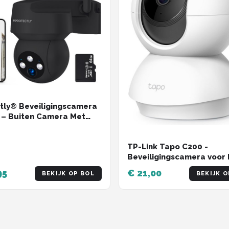
tly® Beveiligingscamera
 – Buiten Camera Met
icht – Buitencamera -
ty camera - 3K HD 5MP -
TP-Link Tapo C200 -
Fi en APP - Incl. 64GB SD
Beveiligingscamera voor 
t
- 1080P Pan / Tilt Home
95
€ 21,00
BEKIJK OP BOL
BEKIJK O
Security Wi-Fi - Wit