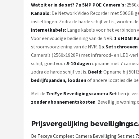
Wat zit er in de set?
7 x 5MP POE Camera's:
2560x1
Kanaals:
De Network Video Recorder met 500GB ge
instellingen. Zodra de harde schijf vol is, worden 
internetkabels:
Lange kabels voor het verbinden v
Voor eenvoudige bediening van de NVR.
1 x HDMI Ka
stroomvoorziening van de NVR.
1 x Set schroeven 
Camera’s (2560x1920P) met infrarood- en LED-verl
schijf, goed voor
5-10 dagen
opname met 7 camera’s
zodra de harde schijf vol is.
Beeld:
Opname bij 50HZ:
bedrijfspanden, loodsen
of andere locaties die b
Met de
TecEye Beveiligingscamera Set
ben je ve
zonder abonnementskosten
. Beveilig je woning
Prijsvergelijking beveiligings
De Teceye Compleet Camera Beveiliging Set met 7x