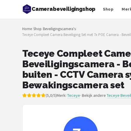
Camerabeveiligingshop
Shop
Mer
Zoeken
Home
/
Shop
/
Beveiligingscamera's
/
NAVIGATIE
Teceye Compleet Camera Beveiliging Set met 7x POE Camera - Beveil
Shop
Teceye Compleet Camer
Merken
Beveiligingscamera - B
Blog
buiten - CCTV Camera s
Bewakingscamera set
Beveiligingscamera's
(5,0/5)
Merk:
Teceye
· Bekijk andere
Teceye Bevei
Camera Deurbellen
NAS
Shop