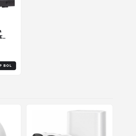
a
OE
mera -
n -
n -
P BOL