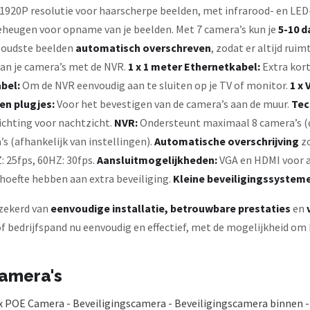
920P resolutie voor haarscherpe beelden, met infrarood- en LED-
heugen voor opname van je beelden. Met 7 camera’s kun je
5-10 
de oudste beelden
automatisch overschreven
, zodat er altijd rui
an je camera’s met de NVR.
1 x 1 meter Ethernetkabel:
Extra kort
bel:
Om de NVR eenvoudig aan te sluiten op je TV of monitor.
1 x
en plugjes:
Voor het bevestigen van de camera’s aan de muur.
Tec
ichting voor nachtzicht.
NVR:
Ondersteunt maximaal 8 camera’s (d
 (afhankelijk van instellingen).
Automatische overschrijving
zo
 25fps, 60HZ: 30fps.
Aansluitmogelijkheden:
VGA en HDMI voor a
ehoefte hebben aan extra beveiliging.
Kleine beveiligingssystem
rzekerd van
eenvoudige installatie, betrouwbare prestaties
en
 of bedrijfspand nu eenvoudig en effectief, met de mogelijkheid om
camera's
 POE Camera - Beveiligingscamera - Beveiligingscamera binnen -