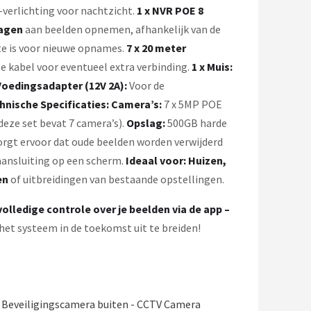
verlichting voor nachtzicht.
1 x NVR POE 8
dagen
aan beelden opnemen, afhankelijk van de
mte is voor nieuwe opnames.
7 x 20 meter
e kabel voor eventueel extra verbinding.
1 x Muis:
 Voedingsadapter (12V 2A):
Voor de
hnische Specificaties:
Camera’s:
7 x 5MP POE
eze set bevat 7 camera’s).
Opslag:
500GB harde
rgt ervoor dat oude beelden worden verwijderd
ansluiting op een scherm.
Ideaal voor:
Huizen,
en
of uitbreidingen van bestaande opstellingen.
volledige controle over je beelden via de app –
 het systeem in de toekomst uit te breiden!
 Beveiligingscamera buiten - CCTV Camera