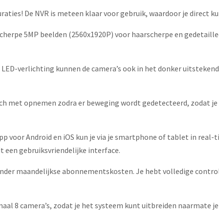
ties! De NVR is meteen klaar voor gebruik, waardoor je direct ku
cherpe 5MP beelden (2560x1920P) voor haarscherpe en gedetailleerd
n LED-verlichting kunnen de camera’s ook in het donker uitsteken
h met opnemen zodra er beweging wordt gedetecteerd, zodat je a
pp voor Android en iOS kun je via je smartphone of tablet in real
dt een gebruiksvriendelijke interface.
der maandelijkse abonnementskosten. Je hebt volledige controle 
al 8 camera’s, zodat je het systeem kunt uitbreiden naarmate j