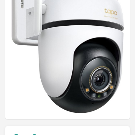
POPULAIRE MERKEN
Eufy
Home-Locking
Reolink
EZVIZ
Hikvision
TP-Link
Foscam
Teceye