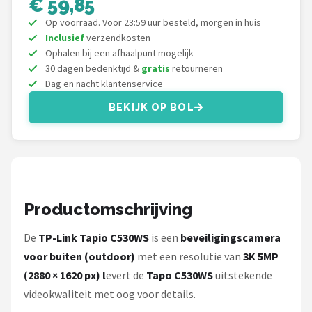
€ 59,85
Smartwares
Op voorraad. Voor 23:59 uur besteld, morgen in huis
Inclusief
verzendkosten
ieGeek
Ophalen bij een afhaalpunt mogelijk
30 dagen bedenktijd &
gratis
retourneren
Alle merken →
Dag en nacht klantenservice
BEKIJK OP BOL
Productomschrijving
De
TP-Link Tapio C530WS
is een
beveiligingscamera
voor buiten (outdoor)
met een resolutie van
3K 5MP
(2880 × 1620 px) l
evert de
Tapo C530WS
uitstekende
videokwaliteit met oog voor details.