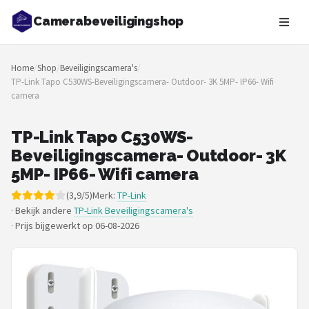
Camerabeveiligingshop
Zoeken
Home
/
Shop
/
Beveiligingscamera's
/
NAVIGATIE
TP-Link Tapo C530WS-Beveiligingscamera- Outdoor- 3K 5MP- IP66- Wifi
camera
Shop
Merken
TP-Link Tapo C530WS-
Beveiligingscamera- Outdoor- 3K
Blog
5MP- IP66- Wifi camera
(3,9/5)
Merk:
TP-Link
Beveiligingscamera's
· Bekijk andere
TP-Link Beveiligingscamera's
·
Prijs bijgewerkt op 06-08-2026
Camera Deurbellen
NAS
Shop