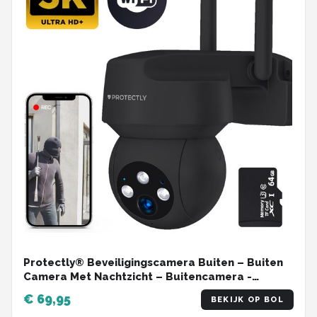
Protectly® Beveiligingscamera Buiten – Buiten
Camera Met Nachtzicht – Buitencamera -
Security camera - 3K HD 5MP - Met WiFi en APP -
€ 69,95
BEKIJK OP BOL
Incl. 64GB SD - Zwart