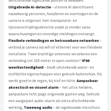
verschillende ingestelde punten te bewaken.
Uitgebreide AI-detectie
– slimme AI identificeert
nauwkeurig personen, huisdieren en voertuigen en de
camera is uitgerust met manipulatie- en
lijnoverschrijdingsdetectie zodat je minder valse
waarschuwingen en onnodige meldingen ontvangt.
Flexibele verbindingen en betrouwbare netwerken
–
verbind je camera via wifi of ethernet voor een flexibele
installatie. Twee krachtige antennes verzekeren een
verbinding tot 150 meter in open ruimten.*
IP66
weerbestendigheid
– biedt uitstekende water- en
stofdichte eigenschappen voor gebruik buitenshuis. Hij
werkt goed in de regen, bij stof en hitte.
Aanpasbaar
akoestisch en visueel alarm
– het ultra-heldere,
aanpasbare licht jaagt ongenode gasten weg. Gebruik
een aangepast audio-alarm als extra afschrikkende
werking,
Tweeweg audio
– de ingebouwde microfoon