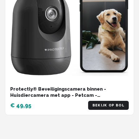
Protectly® Beveiligingscamera binnen -
Huisdiercamera met app - Petcam -
Hondencamera - Met WiFi APP - 2K 3MP Ultra HD
€ 49,95
BEKIJK OP BOL
- Volgt beweging en geluidsdetectie - Indoor
Camera - Zwart