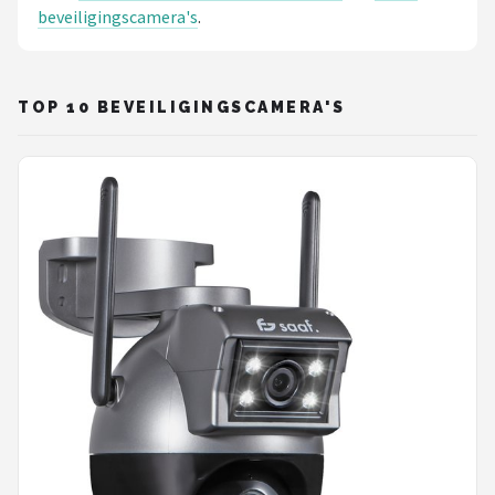
beveiligingscamera's
.
POPULAIRE MERKEN
Eufy
TOP 10 BEVEILIGINGSCAMERA'S
Home-Locking
Reolink
EZVIZ
Hikvision
TP-Link
Foscam
Teceye