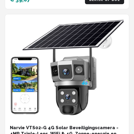
Narvie VTS02-G 4G Solar Beveiligingscamera -
4MP Triple-Lens, WiFi & 4G, Zonne-energie en