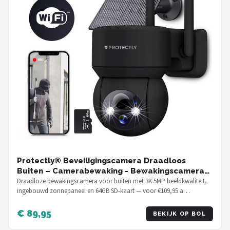
Protectly® Beveiligingscamera Draadloos
Buiten – Camerabewaking - Bewakingscamera
Voor Buiten - Buitencamera - Buiten Camera
Draadloze bewakingscamera voor buiten met 3K 5MP beeldkwaliteit,
ingebouwd zonnepaneel en 64GB SD-kaart — voor €109,95 a…
Met Nachtzicht - Camera Beveiliging -
Oplaadbaar - 3K HD 5MP - Met WiFi en APP - Incl.
64GB SD - Incl. Zonnepaneel - Zwart
€ 89,95
BEKIJK OP BOL