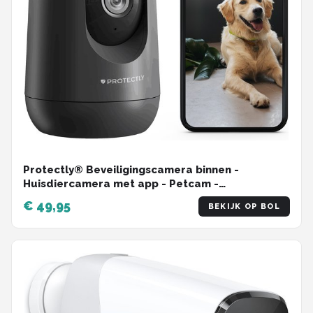
Protectly® Beveiligingscamera binnen -
Huisdiercamera met app - Petcam -
Hondencamera - Met WiFi APP - 2K 3MP Ultra HD
€ 49,95
BEKIJK OP BOL
- Volgt beweging en geluidsdetectie - Indoor
Camera - Zwart