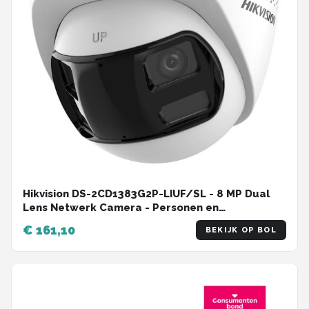
Hikvision DS-2CD1383G2P-LIUF/SL - 8 MP Dual
Lens Netwerk Camera - Personen en
Voertuigherkenning (DS-2CD1383G2P-LIUF/SL)
€ 161,10
BEKIJK OP BOL