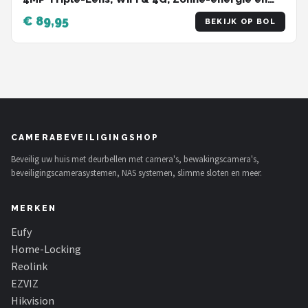
USB-C, Full-Color Nachtzicht PIR & Radar
€ 89,95
BEKIJK OP BOL
Bewegingsdetectie
CAMERABEVEILIGINGSHOP
Beveilig uw huis met deurbellen met camera's, bewakingscamera's,
beveiligingscamerasystemen, NAS systemen, slimme sloten en meer.
MERKEN
Eufy
Home-Locking
Reolink
EZVIZ
Hikvision