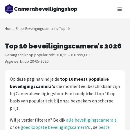
Camerabeveiligingshop
Zoeken
Home
/
Shop
/
Beveiligingscamera's
/
Top 10
NAVIGATIE
Shop
Top 10 beveiligingscamera's 2026
Gerangschikt op populariteit · € 8,59 – € 6.999,00 ·
Merken
Bijgewerkt op 20-05-2026
Blog
Op deze pagina vind je de
top 10 meest populaire
Beveiligingscamera's
beveiligingscamera's
die momenteel beschikbaar zijn
bij Camerabeveiligingshop. Een handpicked top 10 op
Camera Deurbellen
basis van populariteit bij onze bezoekers en scherpe
prijs.
NAS
Wil je verder filteren? Bekijk
alle beveiligingscamera's
Shop
of de
goedkoopste beveiligingscamera's
, de
beste