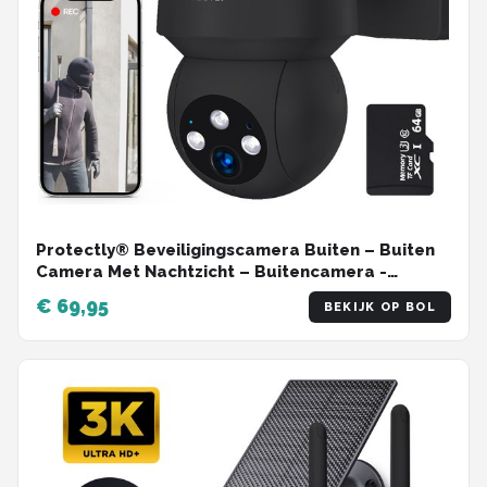
Protectly® Beveiligingscamera Buiten – Buiten
Camera Met Nachtzicht – Buitencamera -
Security camera - 3K HD 5MP - Met WiFi en APP -
€ 69,95
BEKIJK OP BOL
Incl. 64GB SD - Zwart