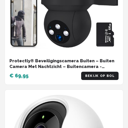
Protectly® Beveiligingscamera Buiten – Buiten
Camera Met Nachtzicht – Buitencamera -
Security camera - 3K HD 5MP - Met WiFi en APP -
€ 69,95
BEKIJK OP BOL
Incl. 64GB SD - Zwart