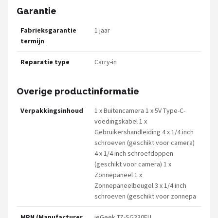
Garantie
Fabrieksgarantie
1 jaar
termijn
Reparatie type
Carry-in
Overige productinformatie
Verpakkingsinhoud
1 x Buitencamera 1 x 5V Type-C-
voedingskabel 1 x
Gebruikershandleiding 4 x 1/4 inch
schroeven (geschikt voor camera)
4 x 1/4 inch schroefdoppen
(geschikt voor camera) 1 x
Zonnepaneel 1 x
Zonnepaneelbeugel 3 x 1/4 inch
schroeven (geschikt voor zonnepa
MPN (Manufacturer
ieGeek TZ-SG330EU