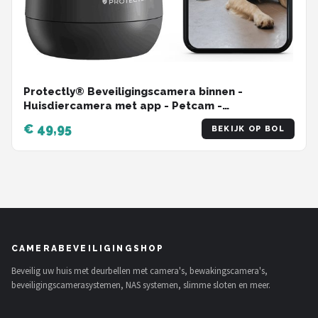
Protectly® Beveiligingscamera binnen -
Huisdiercamera met app - Petcam -
Hondencamera - Met WiFi APP - 2K 3MP Ultra HD
€ 49,95
BEKIJK OP BOL
- Volgt beweging en geluidsdetectie - Indoor
Camera - Zwart
CAMERABEVEILIGINGSHOP
Beveilig uw huis met deurbellen met camera's, bewakingscamera's,
beveiligingscamerasystemen, NAS systemen, slimme sloten en meer.