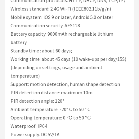
Communication protocols: HTTP, DHCP, DNS, TCP/IP\
Wireless standard: 2.4G Wi-Fi (IEEE802.11b/g/n)
Mobile system: iOS 9 or later, Android 5.0 or later
Communication security: AES128
Battery capacity: 9000mAh rechargeable lithium
battery
Standby time : about 60 days;
Working time: about 45 days (10 wake-ups per day/15S)
(depending on settings, usage and ambient
temperature)
Support: motion detection, human shape detection
PIR detection distance: maximum 10m
PIR detection angle: 120°
Ambient temperature: -20° C to 50 ° C
Operating temperature: 0 ℃ to 50 ℃
Waterproof: IP64
Power supply: DC 5V/1A