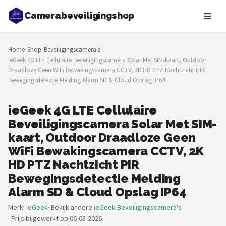
Camerabeveiligingshop
Zoeken
Home
/
Shop
/
Beveiligingscamera's
/
NAVIGATIE
ieGeek 4G LTE Cellulaire Beveiligingscamera Solar Met SIM-kaart, Outdoor
Draadloze Geen WiFi Bewakingscamera CCTV, 2K HD PTZ Nachtzicht PIR
Shop
Bewegingsdetectie Melding Alarm SD & Cloud Opslag IP64
Merken
ieGeek 4G LTE Cellulaire
Beveiligingscamera Solar Met SIM-
Blog
kaart, Outdoor Draadloze Geen
Beveiligingscamera's
WiFi Bewakingscamera CCTV, 2K
HD PTZ Nachtzicht PIR
Camera Deurbellen
Bewegingsdetectie Melding
Alarm SD & Cloud Opslag IP64
NAS
Merk:
ieGeek
· Bekijk andere
ieGeek Beveiligingscamera's
·
Prijs bijgewerkt op 06-08-2026
Shop