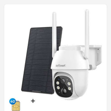
POPULAIRE MERKEN
Eufy
Home-Locking
Reolink
EZVIZ
Hikvision
TP-Link
Foscam
Teceye