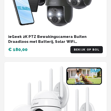
ieGeek 2K PTZ Bewakingscamera Buiten
Draadloos met Batterij, Solar WiFi
Beveiligingscamera voor thuis met Zonnepaneel
€ 180,00
BEKIJK OP BOL
en PIR Bewegingsdetectie, Kleuren Nachtzicht
CCTV IP Camera Security - zwart - 3 stuks