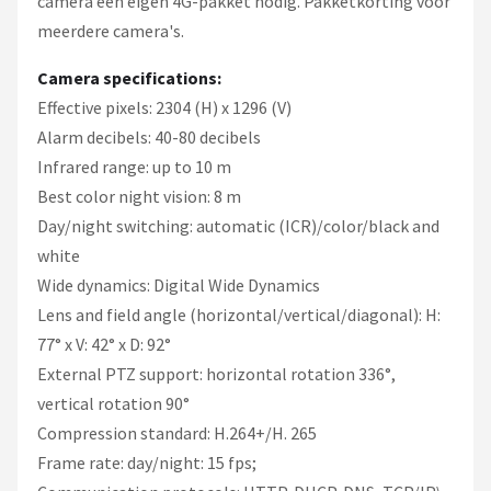
camera een eigen 4G-pakket nodig. Pakketkorting voor
meerdere camera's.
Camera specifications:
Effective pixels: 2304 (H) x 1296 (V)
Alarm decibels: 40-80 decibels
Infrared range: up to 10 m
Best color night vision: 8 m
Day/night switching: automatic (ICR)/color/black and
white
Wide dynamics: Digital Wide Dynamics
Lens and field angle (horizontal/vertical/diagonal): H:
77° x V: 42° x D: 92°
External PTZ support: horizontal rotation 336°,
vertical rotation 90°
Compression standard: H.264+/H. 265
Frame rate: day/night: 15 fps;