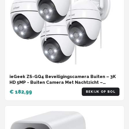
ieGeek ZS-GQ4 Beveiligingscamera Buiten – 3K
HD 5MP - Buiten Camera Met Nachtzicht –
Buitencamera - Bewakingscamera voor Buiten-
€ 182,99
BEKIJK OP BOL
Met WiFi en APP - 360° horizontaal & 130°
verticaal - Wit - 4 Stuks