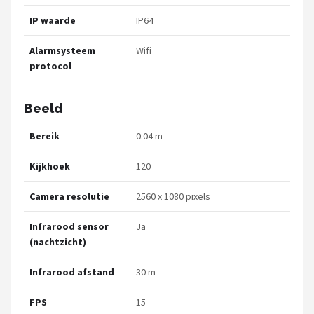
IP waarde
IP64
Alarmsysteem
Wifi
protocol
Beeld
Bereik
0.04 m
Kijkhoek
120
Camera resolutie
2560 x 1080 pixels
Infrarood sensor
Ja
(nachtzicht)
Infrarood afstand
30 m
FPS
15