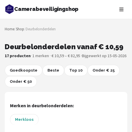
Camerabeveiligingshop
Zoeken
Home
/
Shop
/
Deurbelonderdelen
NAVIGATIE
Shop
Deurbelonderdelen vanaf € 10,59
17 producten
· 1 merken · € 10,59 – € 82,95 ·
Bijgewerkt op 15-05-2026
Merken
Goedkoopste
Blog
Beste
Top 10
Onder € 25
Onder € 50
Beveiligingscamera's
Camera Deurbellen
Merken in deurbelonderdelen:
NAS
Merkloos
Shop