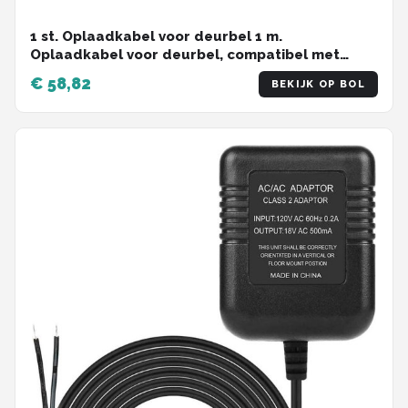
1 st. Oplaadkabel voor deurbel 1 m.
Oplaadkabel voor deurbel, compatibel met
Video Doorbell 2, 3, 3 Plus en 4 Doorbell Pro Plus,
€ 58,82
BEKIJK OP BOL
oranje