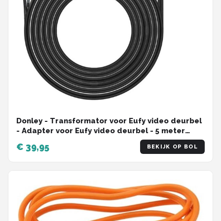
Donley - Transformator voor Eufy video deurbel
- Adapter voor Eufy video deurbel - 5 meter
kabel - Video deurbel adapter - Eufy en Ring
€ 39,95
BEKIJK OP BOL
deurbel adapter - Voeding deurbel - Stroom
adapter deurbel - Doorbel power adapter -
230v-18v - AC230V, 50Hz tot 1