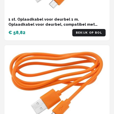
1 st. Oplaadkabel voor deurbel 1 m.
Oplaadkabel voor deurbel, compatibel met
Video Doorbell 2, 3, 3 Plus en 4 Doorbell Pro Plus,
€ 58,82
BEKIJK OP BOL
oranje