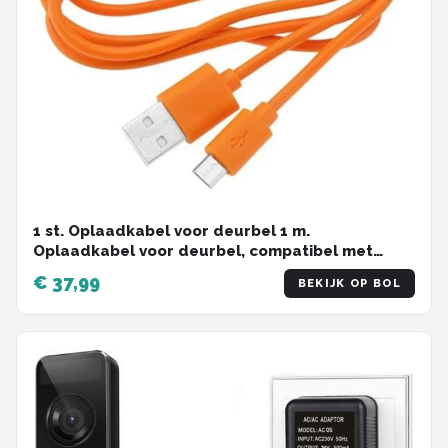
1 st. Oplaadkabel voor deurbel 1 m.
Oplaadkabel voor deurbel, compatibel met
Video Doorbell 2, 3, 3 Plus en 4 Doorbell Pro Plus,
€ 37,99
BEKIJK OP BOL
oranje