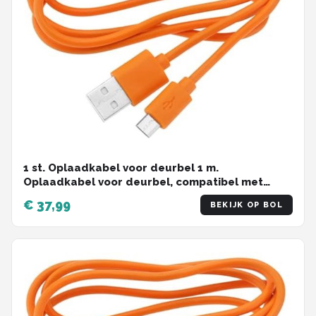
1 st. Oplaadkabel voor deurbel 1 m.
Oplaadkabel voor deurbel, compatibel met
Video Doorbell 2, 3, 3 Plus en 4 Doorbell Pro Plus,
€ 37,99
BEKIJK OP BOL
oranje