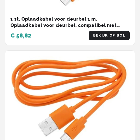
1 st. Oplaadkabel voor deurbel 1 m.
Oplaadkabel voor deurbel, compatibel met
Video Doorbell 2, 3, 3 Plus en 4 Doorbell Pro Plus,
€ 58,82
BEKIJK OP BOL
oranje