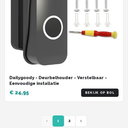
Dailygoody - Deurbelhouder - Verstelbaar -
Eenvoudige installatie
€ 24,95
BEKIJK OP BOL
‹
1
2
›