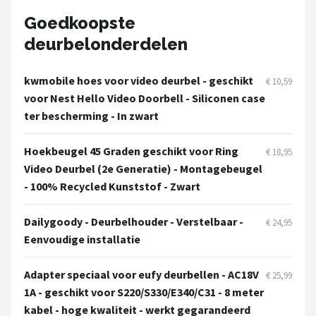
POPULAIRE MERKEN
Goedkoopste
deurbelonderdelen
Eufy
Home-Locking
kwmobile hoes voor video deurbel - geschikt
€ 10,59
voor Nest Hello Video Doorbell - Siliconen case
Reolink
ter bescherming - In zwart
EZVIZ
Hoekbeugel 45 Graden geschikt voor Ring
€ 18,95
Video Deurbel (2e Generatie) - Montagebeugel
Hikvision
- 100% Recycled Kunststof - Zwart
TP-Link
Dailygoody - Deurbelhouder - Verstelbaar -
€ 24,95
Eenvoudige installatie
Foscam
Adapter speciaal voor eufy deurbellen - AC18V
€ 25,99
Teceye
1A - geschikt voor S220/S330/E340/C31 - 8 meter
kabel - hoge kwaliteit - werkt gegarandeerd