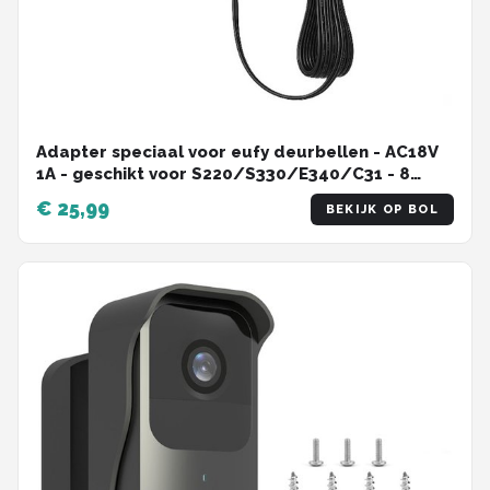
Adapter speciaal voor eufy deurbellen - AC18V
1A - geschikt voor S220/S330/E340/C31 - 8
meter kabel - hoge kwaliteit - werkt
€ 25,99
BEKIJK OP BOL
gegarandeerd