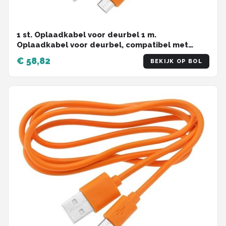
1 st. Oplaadkabel voor deurbel 1 m.
Oplaadkabel voor deurbel, compatibel met
Video Doorbell 2, 3, 3 Plus en 4 Doorbell Pro Plus,
€ 58,82
BEKIJK OP BOL
oranje