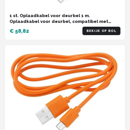
1 st. Oplaadkabel voor deurbel 1 m.
Oplaadkabel voor deurbel, compatibel met
Video Doorbell 2, 3, 3 Plus en 4 Doorbell Pro Plus,
€ 58,82
BEKIJK OP BOL
oranje