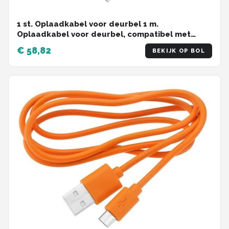
1 st. Oplaadkabel voor deurbel 1 m.
Oplaadkabel voor deurbel, compatibel met
Video Doorbell 2, 3, 3 Plus en 4 Doorbell Pro Plus,
€ 58,82
BEKIJK OP BOL
oranje