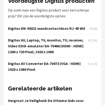
Voordeligste Digitus producten
Smartwares
Op zoek naar een Digitus product voor een scherpe
ieGeek
prijs? Dit zijn de voordeligste opties:
Alle merken →
Digitus DN-93821 wandcontactdoos RJ-45 Wit
€ 9,39
Digitus AV, Laptop, TV, monitor, TV, receiver,
€ 17,02
Video EDID-emulator DA-70466 [HDMI - HDMI]
1280 x 720 Pixel, 1920 x 1080
Digitus AV Converter DA-70473 [VGA - HDMI]
€ 17,71
1920 x 1080 Pixel
Gerelateerde artikelen
Vergroot Je Veiligheid: De Ultieme Gids voor