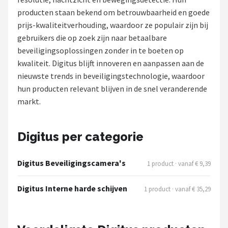
producten staan bekend om betrouwbaarheid en goede
POPULAIRE MERKEN
prijs-kwaliteitverhouding, waardoor ze populair zijn bij
Eufy
gebruikers die op zoek zijn naar betaalbare
beveiligingsoplossingen zonder in te boeten op
Home-Locking
kwaliteit. Digitus blijft innoveren en aanpassen aan de
nieuwste trends in beveiligingstechnologie, waardoor
Reolink
hun producten relevant blijven in de snel veranderende
markt.
EZVIZ
Hikvision
Digitus per categorie
TP-Link
Digitus Beveiligingscamera's
1 product · vanaf € 9,39
Foscam
Digitus Interne harde schijven
1 product · vanaf € 35,29
Teceye