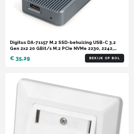
Digitus DA-71157 M.2 SSD-behuizing USB-C 3.2
Gen 2x2 20 GBit/s M.2 PCIe NVMe 2230, 2242,
2260, 2280 DA-71157
€ 35,29
BEKIJK OP BOL