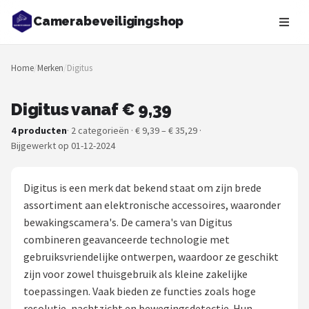
Camerabeveiligingshop
Zoeken
Home
/
Merken
/
Digitus
NAVIGATIE
Shop
Digitus vanaf € 9,39
4 producten
· 2 categorieën · € 9,39 – € 35,29 ·
Merken
Bijgewerkt op 01-12-2024
Blog
Digitus is een merk dat bekend staat om zijn brede
Beveiligingscamera's
assortiment aan elektronische accessoires, waaronder
bewakingscamera's. De camera's van Digitus
Camera Deurbellen
combineren geavanceerde technologie met
gebruiksvriendelijke ontwerpen, waardoor ze geschikt
NAS
zijn voor zowel thuisgebruik als kleine zakelijke
toepassingen. Vaak bieden ze functies zoals hoge
Shop
resolutie, nachtzicht en bewegingsdetectie. Hun