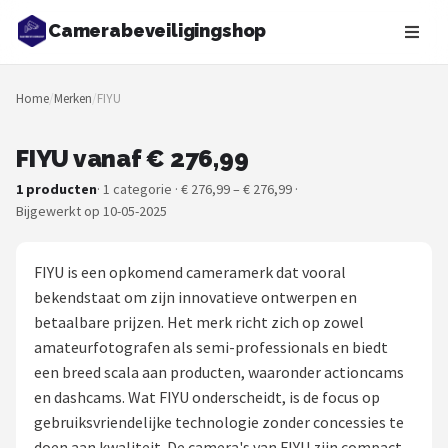
Camerabeveiligingshop
Zoeken
Home
/
Merken
/
FIYU
NAVIGATIE
Shop
FIYU vanaf € 276,99
1 producten
· 1 categorie · € 276,99 – € 276,99 ·
Merken
Bijgewerkt op 10-05-2025
Blog
FIYU is een opkomend cameramerk dat vooral
Beveiligingscamera's
bekendstaat om zijn innovatieve ontwerpen en
betaalbare prijzen. Het merk richt zich op zowel
Camera Deurbellen
amateurfotografen als semi-professionals en biedt
een breed scala aan producten, waaronder actioncams
NAS
en dashcams. Wat FIYU onderscheidt, is de focus op
gebruiksvriendelijke technologie zonder concessies te
Shop
doen aan kwaliteit. De camera's van FIYU zijn compact