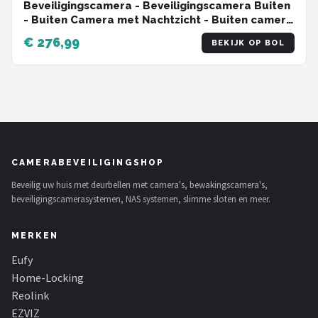
Beveiligingscamera - Beveiligingscamera Buiten
- Buiten Camera met Nachtzicht - Buiten camera
- Full Color Nachtzicht - IP66 Weerbestendig -
€ 276,99
BEKIJK OP BOL
2.8mm Lens
CAMERABEVEILIGINGSHOP
Beveilig uw huis met deurbellen met camera's, bewakingscamera's,
beveiligingscamerasystemen, NAS systemen, slimme sloten en meer.
MERKEN
Eufy
Home-Locking
Reolink
EZVIZ