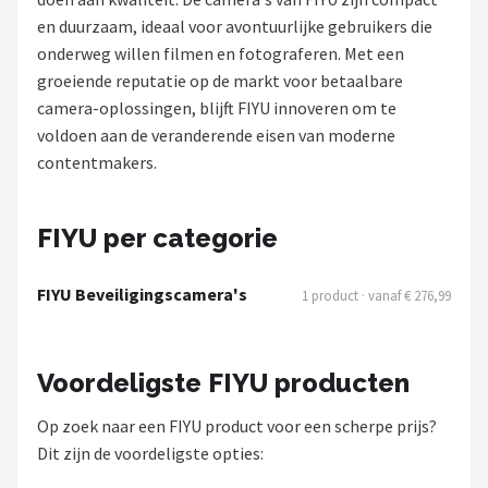
en duurzaam, ideaal voor avontuurlijke gebruikers die
POPULAIRE MERKEN
onderweg willen filmen en fotograferen. Met een
Eufy
groeiende reputatie op de markt voor betaalbare
camera-oplossingen, blijft FIYU innoveren om te
Home-Locking
voldoen aan de veranderende eisen van moderne
contentmakers.
Reolink
EZVIZ
FIYU per categorie
Hikvision
FIYU Beveiligingscamera's
1 product · vanaf € 276,99
TP-Link
Voordeligste FIYU producten
Foscam
Op zoek naar een FIYU product voor een scherpe prijs?
Teceye
Dit zijn de voordeligste opties: