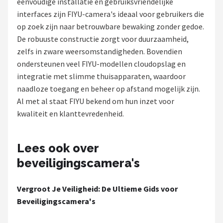
eenvoudige installatie en gebruiksvriendelijke
POPULAIRE MERKEN
interfaces zijn FIYU-camera's ideaal voor gebruikers die
op zoek zijn naar betrouwbare bewaking zonder gedoe.
Eufy
De robuuste constructie zorgt voor duurzaamheid,
zelfs in zware weersomstandigheden. Bovendien
Home-Locking
ondersteunen veel FIYU-modellen cloudopslag en
integratie met slimme thuisapparaten, waardoor
Reolink
naadloze toegang en beheer op afstand mogelijk zijn.
Al met al staat FIYU bekend om hun inzet voor
EZVIZ
kwaliteit en klanttevredenheid.
Hikvision
Lees ook over
TP-Link
beveiligingscamera's
Foscam
Vergroot Je Veiligheid: De Ultieme Gids voor
Beveiligingscamera's
Teceye