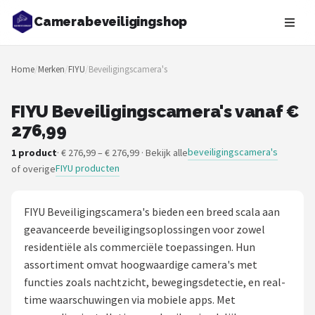
Camerabeveiligingshop
Zoeken
Home
/
Merken
/
FIYU
/
Beveiligingscamera's
NAVIGATIE
Shop
FIYU Beveiligingscamera's vanaf €
276,99
Merken
beveiligingscamera's
1 product
· € 276,99 – € 276,99 · Bekijk alle
FIYU producten
of overige
Blog
Beveiligingscamera's
FIYU Beveiligingscamera's bieden een breed scala aan
geavanceerde beveiligingsoplossingen voor zowel
Camera Deurbellen
residentiële als commerciële toepassingen. Hun
assortiment omvat hoogwaardige camera's met
NAS
functies zoals nachtzicht, bewegingsdetectie, en real-
time waarschuwingen via mobiele apps. Met
Shop