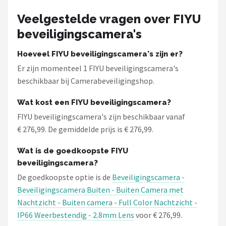
Smartwares
Veelgestelde vragen over FIYU
ieGeek
beveiligingscamera's
Alle merken →
Hoeveel FIYU beveiligingscamera's zijn er?
Er zijn momenteel 1 FIYU beveiligingscamera's
beschikbaar bij Camerabeveiligingshop.
Wat kost een FIYU beveiligingscamera?
FIYU beveiligingscamera's zijn beschikbaar vanaf
€ 276,99. De gemiddelde prijs is € 276,99.
Wat is de goedkoopste FIYU
beveiligingscamera?
De goedkoopste optie is de
Beveiligingscamera -
Beveiligingscamera Buiten - Buiten Camera met
Nachtzicht - Buiten camera - Full Color Nachtzicht -
IP66 Weerbestendig - 2.8mm Lens
voor € 276,99.