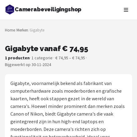
Camerabeveiligingshop
Zoeken
Home
/
Merken
/
Gigabyte
NAVIGATIE
Shop
Gigabyte vanaf € 74,95
1 producten
· 1 categorie · € 74,95 – € 74,95 ·
Merken
Bijgewerkt op 30-11-2024
Blog
Gigabyte, voornamelijk bekend als fabrikant van
Beveiligingscamera's
computerhardware zoals moederborden en grafische
kaarten, heeft ook stappen gezet in de wereld van
Camera Deurbellen
camera's. Hoewel minder prominent dan merken zoals
Canon of Nikon, biedt Gigabyte camera's die vaak
NAS
geïntegreerd zijn in hun high-end laptops en
moederborden. Deze camera's richten zich op
Shop
functionaliteit en betrouwbaarheid, ideaal voor