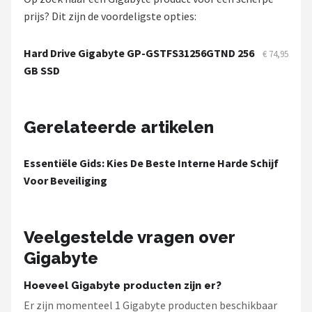
Smartwares
prijs? Dit zijn de voordeligste opties:
ieGeek
Hard Drive Gigabyte GP-GSTFS31256GTND 256
€ 74,95
GB SSD
Alle merken →
Gerelateerde artikelen
Essentiële Gids: Kies De Beste Interne Harde Schijf
Voor Beveiliging
Veelgestelde vragen over
Gigabyte
Hoeveel Gigabyte producten zijn er?
Er zijn momenteel 1 Gigabyte producten beschikbaar