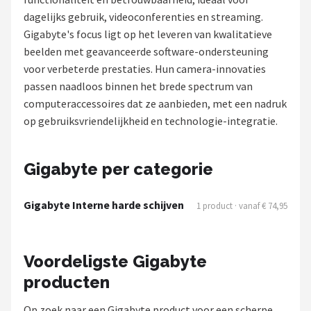
dagelijks gebruik, videoconferenties en streaming.
POPULAIRE MERKEN
Gigabyte's focus ligt op het leveren van kwalitatieve
Eufy
beelden met geavanceerde software-ondersteuning
voor verbeterde prestaties. Hun camera-innovaties
Home-Locking
passen naadloos binnen het brede spectrum van
computeraccessoires dat ze aanbieden, met een nadruk
Reolink
op gebruiksvriendelijkheid en technologie-integratie.
EZVIZ
Gigabyte per categorie
Hikvision
Gigabyte Interne harde schijven
1 product · vanaf € 74,95
TP-Link
Foscam
Voordeligste Gigabyte
producten
Teceye
Op zoek naar een Gigabyte product voor een scherpe