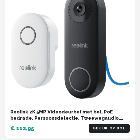
Reolink 2K 5MP Videodeurbel met bel, PoE
bedrade, Persoonsdetectie, Tweewegaudio,
Werkt met NVR's
€ 112,95
BEKIJK OP BOL