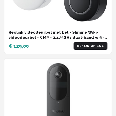
Reolink videodeurbel met bel - Slimme WiFi-
videodeurbel - 5 MP - 2,4/5GHz dual-band wifi -
Persoonsdetectie - tweewegaudio
€ 129,00
BEKIJK OP BOL