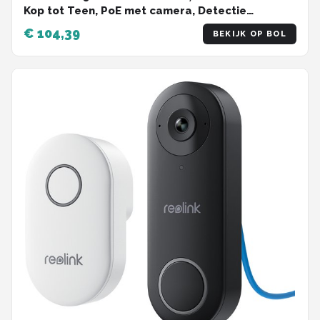
Kop tot Teen, PoE met camera, Detectie
persoon/verpakking, Tweewegaudio, Werkt met
€ 104,39
BEKIJK OP BOL
NVR's, met Bel