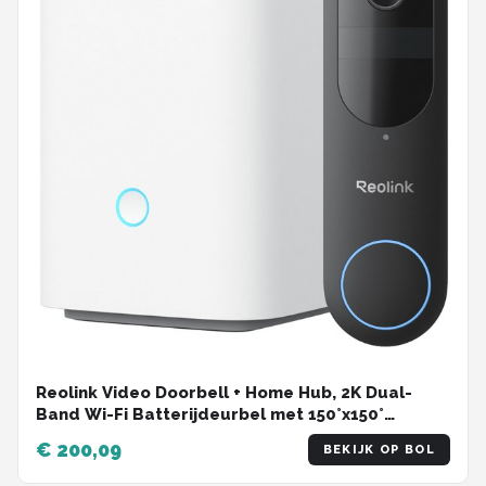
Reolink Video Doorbell + Home Hub, 2K Dual-
Band Wi-Fi Batterijdeurbel met 150°x150°
Beeldhoek, Batterijgevoed,
€ 200,09
BEKIJK OP BOL
Persoons-/Voertuig-/Pakketdetectie,
Tweewegcommunicatie, Lokale Opslag, Geen