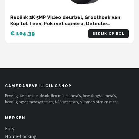
Reolink 2K 5MP Video deurbel, Groothoek van
Kop tot Teen, PoE met camera, Detectie
persoon/verpakking, Tweewegaudio, Werkt met
€ 104,39
BEKIJK OP BOL
NVR's, met Bel, Zwart
CAMERABEVEILIGINGSHOP
Beveilig uw huis met deurbellen met camera's, bewakingscamera's,
beveiligingscamerasystemen, NAS systemen, slimme sloten en meer.
MERKEN
Eufy
Home-Locking