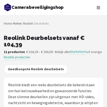
Camerabeveiligingshop
Zoeken
Home
/
Merken
/
Reolink
/
Deurbelsets
NAVIGATIE
Shop
Reolink Deurbelsets vanaf €
104,39
Merken
deurbelsets
11 producten
· € 104,39 – € 200,09 · Bekijk alle
of overige
Reolink producten
Blog
Beveiligingscamera's
Goedkoopste Reolink deurbelsets
Camera Deurbellen
Reolink biedt een reeks deurbelsets die bekend staan
om hun betrouwbaarheid en geavanceerde functies.
NAS
Deze slimme deurbellen zijn uitgerust met HD-video,
nachtzicht en bewegingsdetectie, waardoor je altijd en
Shop