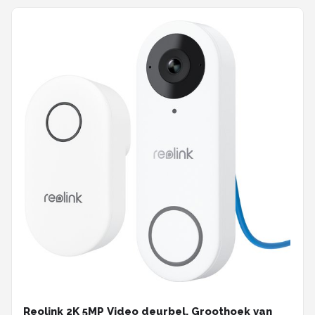
Reolink 2K 5MP Video deurbel, Groothoek van