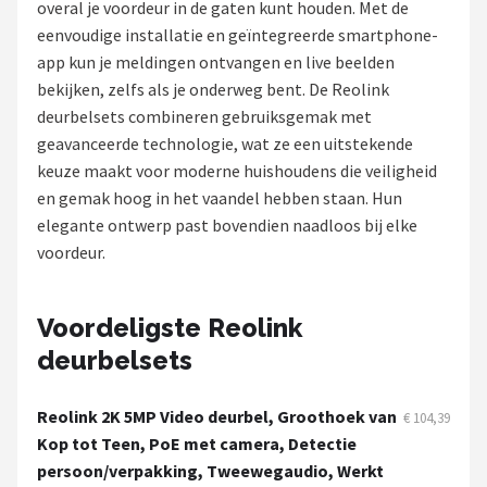
overal je voordeur in de gaten kunt houden. Met de
POPULAIRE MERKEN
eenvoudige installatie en geïntegreerde smartphone-
app kun je meldingen ontvangen en live beelden
Eufy
bekijken, zelfs als je onderweg bent. De Reolink
deurbelsets combineren gebruiksgemak met
Home-Locking
geavanceerde technologie, wat ze een uitstekende
keuze maakt voor moderne huishoudens die veiligheid
Reolink
en gemak hoog in het vaandel hebben staan. Hun
elegante ontwerp past bovendien naadloos bij elke
EZVIZ
voordeur.
Hikvision
Voordeligste Reolink
TP-Link
deurbelsets
Foscam
Reolink 2K 5MP Video deurbel, Groothoek van
€ 104,39
Teceye
Kop tot Teen, PoE met camera, Detectie
persoon/verpakking, Tweewegaudio, Werkt