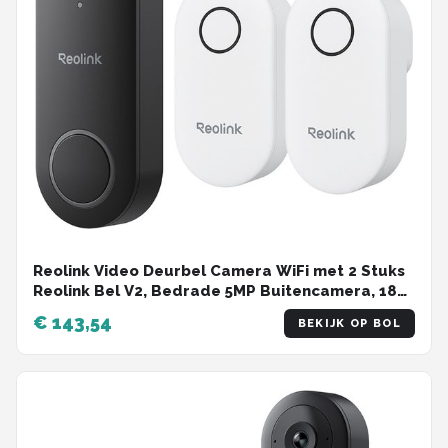
Reolink Video Deurbel Camera WiFi met 2 Stuks
Reolink Bel V2, Bedrade 5MP Buitencamera, 180°
Groothoek, Slimme Detectie, 5G/2.4GHz Dual-
€ 143,54
BEKIJK OP BOL
band WiFi, Tweewegcommunicatie, Lokale
Opslag, Werkt met Google Assistant, Geen
Abonnement