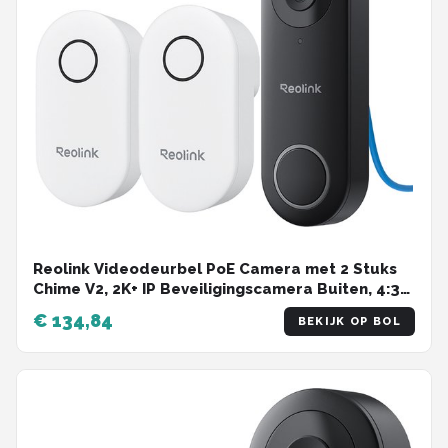
Reolink Videodeurbel PoE Camera met 2 Stuks
Chime V2, 2K+ IP Beveiligingscamera Buiten, 4:3
Beeldverhouding, 180° Diagonaal,
€ 134,84
BEKIJK OP BOL
Tweewegcommunicatie, Plug & Play, Beveiligde
Lokale Opslag, Geen Maandelijkse Kosten