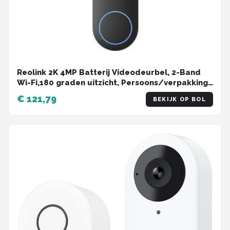
Reolink 2K 4MP Batterij Videodeurbel, 2-Band
Wi-Fi,180 graden uitzicht, Persoons/verpakking
detectie, Tweewegaudio, met 1：1 Hoofd-aan-
€ 121,79
BEKIJK OP BOL
teen zicht, Niet Inclusief bel