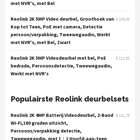
Smartwares
met NVR's, met Bel
ieGeek
Reolink 2K 5MP Video deurbel, Groothoek van
€ 104,39
Kop tot Teen, PoE met camera, Detectie
Alle merken →
persoon/verpakking, Tweewegaudio, Werkt
met NVR's, met Bel, Zwart
Reolink 2K 5MP Videodeurbel met bel, PoE
€ 112,95
bedrade, Persoonsdetectie, Tweewegaudio,
Werkt met NVR's
Populairste Reolink deurbelsets
Reolink 2K 4MP Batterij Videodeurbel, 2-Band
€ 121,79
Wi-Fi,180 graden uitzicht,
Persoons/verpakking detectie,
Tweewegaudio, met 1：1 Hoofd-aan-teen