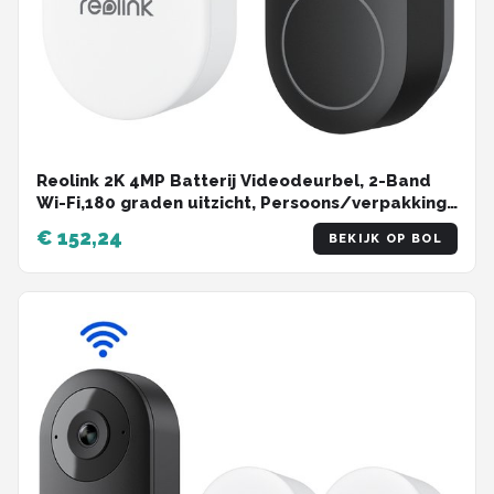
Reolink 2K 4MP Batterij Videodeurbel, 2-Band
Wi-Fi,180 graden uitzicht, Persoons/verpakking
detectie, Tweewegaudio, met 1:1 Hoofd-aan-
€ 152,24
BEKIJK OP BOL
teen zicht, Zwart, Inclusief bel